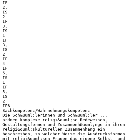
IF
2,
IS
2
IF
3,
IS
1
IF
3,
IS
2
IF
4
IF
5,
IS
1
IF
5,
IS
2
IF6
Sachkompetenz/Wahrnehmungskompetenz
Die Sch&uuml;lerinnen und Sch&uuml;ler ...
ordnen komplexe religi&ouml;se Redeweisen,
Gestaltungsformen und Zusammenh&auml;nge in ihren
religi&ouml;skulturellen Zusammenhang ein
beschreiben, in welcher Weise die Ausdrucksformen
mit religi&ouml;sen Fragen das eigene Selbst- und