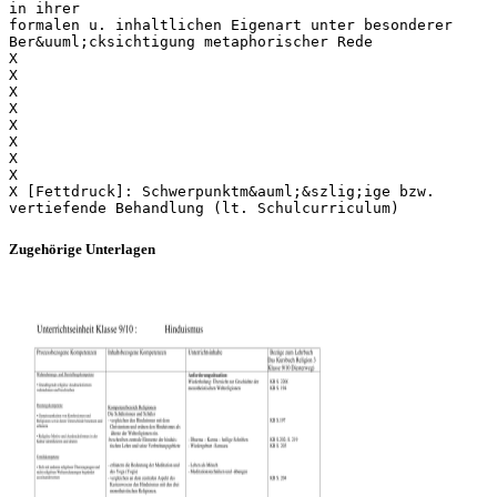
in ihrer
formalen u. inhaltlichen Eigenart unter besonderer
Ber&uuml;cksichtigung metaphorischer Rede
X
X
X
X
X
X
X
X
X [Fettdruck]: Schwerpunktm&auml;&szlig;ige bzw.
Zugehörige Unterlagen