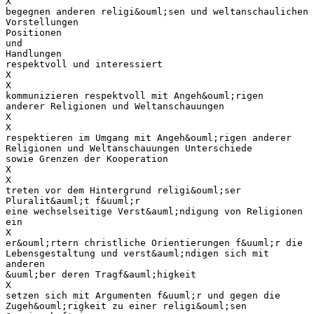
X
begegnen anderen religi&ouml;sen und weltanschaulichen
Vorstellungen
Positionen
und
Handlungen
respektvoll und interessiert
X
X
kommunizieren respektvoll mit Angeh&ouml;rigen
anderer Religionen und Weltanschauungen
X
X
respektieren im Umgang mit Angeh&ouml;rigen anderer
Religionen und Weltanschauungen Unterschiede
sowie Grenzen der Kooperation
X
X
treten vor dem Hintergrund religi&ouml;ser
Pluralit&auml;t f&uuml;r
eine wechselseitige Verst&auml;ndigung von Religionen
ein
X
er&ouml;rtern christliche Orientierungen f&uuml;r die
Lebensgestaltung und verst&auml;ndigen sich mit
anderen
&uuml;ber deren Tragf&auml;higkeit
X
setzen sich mit Argumenten f&uuml;r und gegen die
Zugeh&ouml;rigkeit zu einer religi&ouml;sen