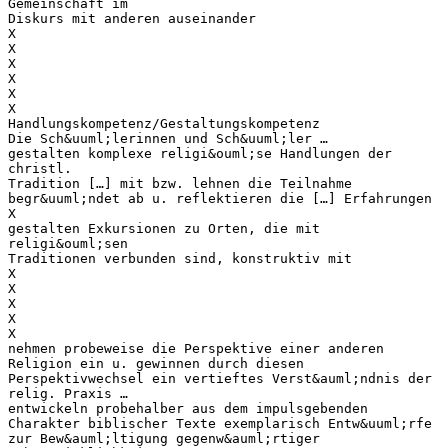
Gemeinschaft im
Diskurs mit anderen auseinander
X
X
X
X
X
X
Handlungskompetenz/Gestaltungskompetenz
Die Sch&uuml;lerinnen und Sch&uuml;ler …
gestalten komplexe religi&ouml;se Handlungen der
christl.
Tradition […] mit bzw. lehnen die Teilnahme
begr&uuml;ndet ab u. reflektieren die […] Erfahrungen
X
gestalten Exkursionen zu Orten, die mit
religi&ouml;sen
Traditionen verbunden sind, konstruktiv mit
X
X
X
X
X
nehmen probeweise die Perspektive einer anderen
Religion ein u. gewinnen durch diesen
Perspektivwechsel ein vertieftes Verst&auml;ndnis der
relig. Praxis …
entwickeln probehalber aus dem impulsgebenden
Charakter biblischer Texte exemplarisch Entw&uuml;rfe
zur Bew&auml;ltigung gegenw&auml;rtiger