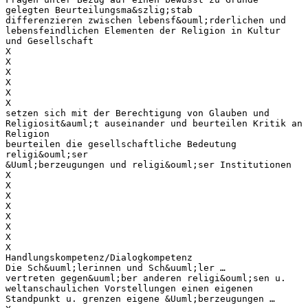
gelegten Beurteilungsma&szlig;stab
differenzieren zwischen lebensf&ouml;rderlichen und
lebensfeindlichen Elementen der Religion in Kultur
und Gesellschaft
X
X
X
X
X
X
setzen sich mit der Berechtigung von Glauben und
Religiosit&auml;t auseinander und beurteilen Kritik an
Religion
beurteilen die gesellschaftliche Bedeutung
religi&ouml;ser
&Uuml;berzeugungen und religi&ouml;ser Institutionen
X
X
X
X
X
X
X
X
Handlungskompetenz/Dialogkompetenz
Die Sch&uuml;lerinnen und Sch&uuml;ler …
vertreten gegen&uuml;ber anderen religi&ouml;sen u.
weltanschaulichen Vorstellungen einen eigenen
Standpunkt u. grenzen eigene &Uuml;berzeugungen …