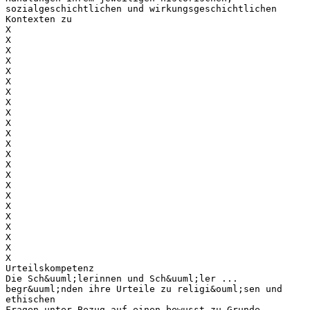
sozialgeschichtlichen und wirkungsgeschichtlichen
Kontexten zu
X
X
X
X
X
X
X
X
X
X
X
X
X
X
X
X
X
X
X
X
X
X
X
Urteilskompetenz
Die Sch&uuml;lerinnen und Sch&uuml;ler ...
begr&uuml;nden ihre Urteile zu religi&ouml;sen und
ethischen
Fragen unter Bezug auf einen bewusst zu Grunde