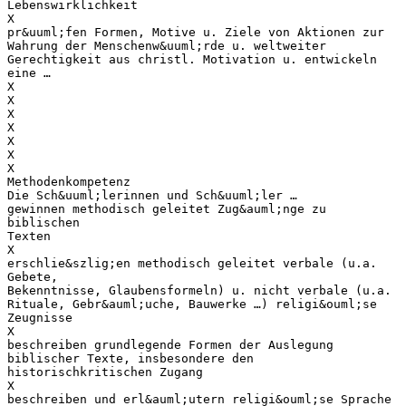
Lebenswirklichkeit
X
pr&uuml;fen Formen, Motive u. Ziele von Aktionen zur
Wahrung der Menschenw&uuml;rde u. weltweiter
Gerechtigkeit aus christl. Motivation u. entwickeln
eine …
X
X
X
X
X
X
X
Methodenkompetenz
Die Sch&uuml;lerinnen und Sch&uuml;ler …
gewinnen methodisch geleitet Zug&auml;nge zu
biblischen
Texten
X
erschlie&szlig;en methodisch geleitet verbale (u.a.
Gebete,
Bekenntnisse, Glaubensformeln) u. nicht verbale (u.a.
Rituale, Gebr&auml;uche, Bauwerke …) religi&ouml;se
Zeugnisse
X
beschreiben grundlegende Formen der Auslegung
biblischer Texte, insbesondere den
historischkritischen Zugang
X
beschreiben und erl&auml;utern religi&ouml;se Sprache