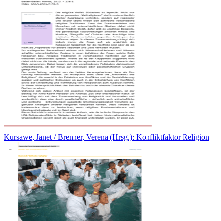
Kursawe, Janet / Brenner, Verena (Hrsg.): Konfliktfaktor Religion