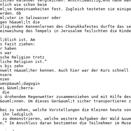
ischen Kalender vergleichen. Anschlie&szlig;end nahm man
hnlich wie schon beim
ml;se Gemeinsamkeiten fest. Zugleich testeten sie einige
erden. Ob
ml;uter in Salzwasser oder
gen h&auml;lt die
zlig;enden Kennenlernen des Chanukkafestes durfte das se
reinweihung des Tempels in Jerusalem feilschten die Kinde
l;blich ist. Am
s Fazit ziehen:
r haben
s war
sche Religion trotz
hliche Religion ist.“
s bis zehn
nwelt n&auml;her kennen. Auch hier war der Kurs schnell 
nsere
nzen
umsp&auml;dagogin
ei &Uuml;berra-
 die
i drohendem Regenwetter zusammenziehen und mit Hilfe des
k&ouml;nnen. Um dieses Ger&auml;t sicher transportieren z
bei zu sehen, welche Vorstellungen die Kleinen heute von
 ihn lediglich
 zu demonstrieren, welche weitere Aufgaben der Wald &uum
n.“ Im Anschluss daran bestimmten die Teilnehmer im Muse