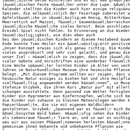
j&uuml;dische Datum einstellen und es mit dem gregorian
j&uuml;dischen Feste n&auml;her unter die Lupe. &Auml;
Kalender stellten die Kinder auch hier einige religi&ou
Speisen, die anl&auml;sslich der Feiertage zubereitet w
Apfelst&uuml;cke in s&uuml;&szlig;em Honig, Bitterkr&au
Meerrettich auf Mazzot, f&uuml;r Gaumen&uuml;berraschun
j&uuml;dische K&uuml;che vieles bereit. Beim anschlie&s
Dreidel-Spiel nicht fehlen: In Erinnerung an die Wiede
S&uuml;&szlig;igkeit, wie dies eben auch
bei den j&uuml;dischen Kindern an diesem Festabend &uum
Ende konnte Timo Heiler ein &auml;u&szlig;erst positive
„Unser Konzept erwies sich als genau richtig. Die Kinde
vieles ausprobiert und sehr viel gelacht, und genau die
unser Ziel – n&auml;mlich zu zeigen, dass die j&uuml;di
vieler Gebote und Vorschriften eine wunderbar fr&ouml;
Eine Woche sp&auml;ter lernten Kinder im Alter von sech
Jahren im Naturkundlichen Museum ihre heimische Pflanze
belegt. „Mit diesem Programm wollten wir zeigen, dass u
heimische Natur einiges zu bieten hat und ihre Heilpfla
vielf&auml;ltig angewendet werden k&ouml;nnen“, so Muse
Stefanie Grzybek, die ihren Kurs „Natur pur“ mit allerl
schungen ausstattete. Denn passend zum Wetter fertigten
Kinder ein Hygrometer aus Kiefernzapfen, welche sich be
die Kinder nun zuhause zu kleinen Meteorologen werden 
Papiert&uuml;te, die sie mit eigenen Waldbildern
gestalteten. Grzybek: „Spannend war es f&uuml;r mich da
&Ouml;kosystem Wald haben. H&auml;ufig sehen die Kinder
als Lebensraum f&uuml;r Tiere an, und so war es wichtig
was wir aus seinen Ph&auml;nomenen herleiten k&ouml;nne
gemeinsam ihnen bekannte und unbekannte Pflanzen wie