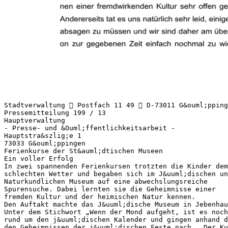
Stadtverwaltung  Postfach 11 49  D-73011 G&ouml;pping
Pressemitteilung 199 / 13
Hauptverwaltung
- Presse- und &Ouml;ffentlichkeitsarbeit -
Hauptstra&szlig;e 1
73033 G&ouml;ppingen
Ferienkurse der St&auml;dtischen Museen
Ein voller Erfolg
In zwei spannenden Ferienkursen trotzten die Kinder dem
schlechten Wetter und begaben sich im J&uuml;dischen un
Naturkundlichen Museum auf eine abwechslungsreiche
Spurensuche. Dabei lernten sie die Geheimnisse einer
fremden Kultur und der heimischen Natur kennen.
Den Auftakt machte das J&uuml;dische Museum in Jebenhau
Unter dem Stichwort „Wenn der Mond aufgeht, ist es noch
rund um den j&uuml;dischen Kalender und gingen anhand d
den Geheimnissen der j&uuml;dischen Feste nach. „Der Ku