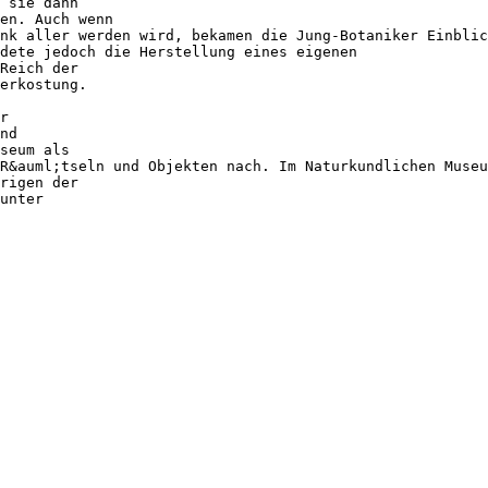
 sie dann
en. Auch wenn
nk aller werden wird, bekamen die Jung-Botaniker Einblic
dete jedoch die Herstellung eines eigenen
Reich der
erkostung.
r
nd
seum als
R&auml;tseln und Objekten nach. Im Naturkundlichen Museu
rigen der
unter