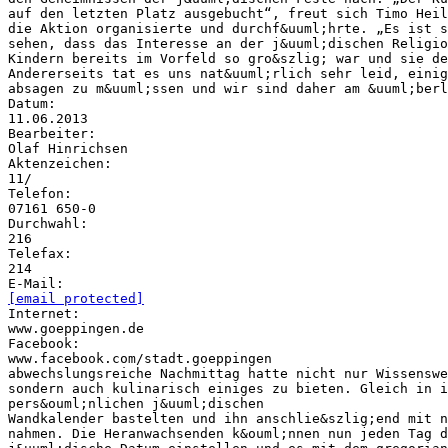
auf den letzten Platz ausgebucht“, freut sich Timo Heil
die Aktion organisierte und durchf&uuml;hrte. „Es ist s
sehen, dass das Interesse an der j&uuml;dischen Religio
Kindern bereits im Vorfeld so gro&szlig; war und sie de
Andererseits tat es uns nat&uuml;rlich sehr leid, einig
absagen zu m&uuml;ssen und wir sind daher am &uuml;berl
Datum:
11.06.2013
Bearbeiter:
Olaf Hinrichsen
Aktenzeichen:
11/
Telefon:
07161 650-0
Durchwahl:
216
Telefax:
214
[email protected]
Internet:
www.goeppingen.de
Facebook:
www.facebook.com/stadt.goeppingen
abwechslungsreiche Nachmittag hatte nicht nur Wissenswe
sondern auch kulinarisch einiges zu bieten. Gleich in i
pers&ouml;nlichen j&uuml;dischen
Wandkalender bastelten und ihn anschlie&szlig;end mit n
nahmen. Die Heranwachsenden k&ouml;nnen nun jeden Tag d