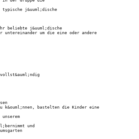
 in der Gruppe die
 typische j&uuml;dische
hr beliebte j&uuml;dische
r untereinander um die eine oder andere
vollst&auml;ndig
sen
u k&ouml;nnen, bastelten die Kinder eine
 unserem
l;bernimmt und
umsgarten