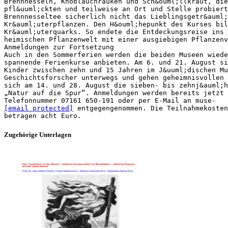
Brennnesseln, Knoblauchrauken und Sch&ouml;llkraut, die
pfl&uuml;ckten und teilweise an Ort und Stelle probiert
Brennnesseltee sicherlich nicht das Lieblingsgetr&auml;
Kr&auml;uterpflanzen. Den H&ouml;hepunkt des Kurses bil
Kr&auml;uterquarks. So endete die Entdeckungsreise ins 
heimischen Pflanzenwelt mit einer ausgiebigen Pflanzenv
Anmeldungen zur Fortsetzung
Auch in den Sommerferien werden die beiden Museen wiede
spannende Ferienkurse anbieten. Am 6. und 21. August si
Kinder zwischen zehn und 15 Jahren im J&uuml;dischen Mu
Geschichtsforscher unterwegs und gehen geheimnisvollen 
sich am 14. und 28. August die sieben- bis zehnj&auml;h
„Natur auf die Spur“. Anmeldungen werden bereits jetzt 
[email protected]
entgegengenommen. Die Teilnahmekosten
Zugehörige Unterlagen