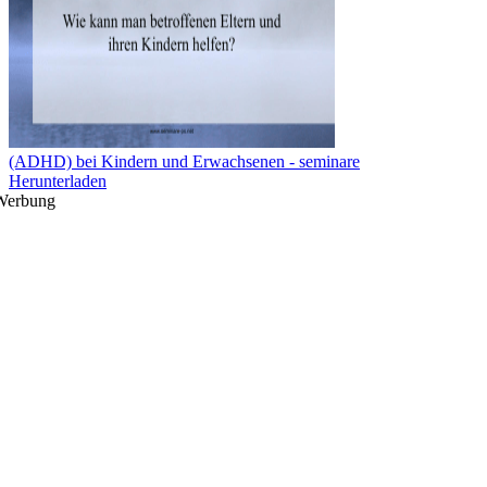
(ADHD) bei Kindern und Erwachsenen - seminare
Herunterladen
Werbung