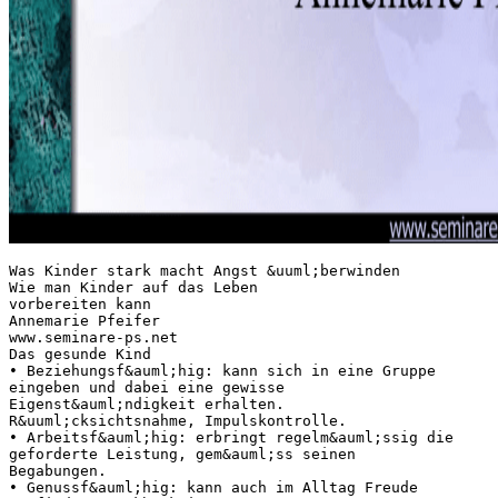
Was Kinder stark macht Angst &uuml;berwinden Wie man Kinder auf das Leben vorbereiten kann Annemarie Pfeifer www.seminare-ps.net Das gesunde Kind • Beziehungsf&auml;hig: kann sich in eine Gruppe eingeben und dabei eine gewisse Eigenst&auml;ndigkeit erhalten. R&uuml;cksichtsnahme, Impulskontrolle. • Arbeitsf&auml;hig: erbringt regelm&auml;ssig die geforderte Leistung, gem&auml;ss seinen Begabungen. • Genussf&auml;hig: kann auch im Alltag Freude empfinden. Dankbarkeit. Entspannung. www.seminare-ps.net Faktoren f&uuml;r die Entwicklung Erbanlagen, K&ouml;rper Umfeld: Familie, Schule Gef&auml;hrdung Eigene Entscheidungen Unbewusste Ziele www.seminare-ps.net Die Ausstattung • Ein grosser Teil der Pers&ouml;nlichkeit ist angeboren: beispielsweise der Grad der &Auml;ngstlichkeit, Intelligenz, Antriebskraft, Wahrnehmung • Zus&auml;tzlich k&ouml;nnen Beeintr&auml;chtigungen entstehen w&auml;hrend Schwangerschaft und Geburt. So leiden 3% der Kinder an einer angeborenen AngstSt&ouml;rung. • K&ouml;rperliche Beeintr&auml;chtigungen haben einen Einfluss auf die Entwicklung des Charakters und auf die Familie. (geh&auml;ufte Scheidungsrate) www.seminare-ps.net Die Umwelt • Geschwisterfolge: Der Platz in der Geschwisterfolge beeinflusst die Charakterbildung. Es gibt keinen idealen oder ung&uuml;nstigen Platz. • Soziales Umfeld: Bildung und Befindlichkeit der Eltern, Erziehungsstil, kultureller Hintergrund, Wohnumfeld, Familienstruktur, Schule • Scheidung: kann auch positive Herausforderung sein, Kind lernt Umgang mit schwierigen Situation, kann auch &Uuml;berforderung sein. • Viele Wechsel: Ortswechsel, Patchworkfamilien www.seminare-ps.net Angst vor Trennung • Abh&auml;ngig vom angeborenen Temperament, in gleicher Familie „mutige und &auml;ngstliche Kinder“ • Alter des Kindes: Geburt erste Trennung, ab 9 Mt. Fremdeln, 18. Mt. Trotzalter, Schul&uuml;bertritt • Art der Bindung zur vermissten Person (&auml;ngstliche Reaktion kann Angst verst&auml;rken • Lebensbedingungen w&auml;hrend der Trennung • Umfeld: Unsicherheitsfaktoren in der Umgebung www.seminare-ps.net Trennungsangst &uuml;berwinden • Sorgf&auml;ltig auf Trennungen vorbereiten: Erkl&auml;ren, wo sich die Eltern aufhalten, evtl. Ort zeigen, f&uuml;r jeden Tag der Abwesenheit ein kleines Tr&ouml;sterli bereitstellen, einen Kalender erstellen mit &Uuml;berraschungen • an mehrere Bezugspersonen gew&ouml;hnen: nicht zu stark an Mutter binden, • sich von Tr&auml;nen nicht zu stark beeindrucken lassen (Vermeidungsverhalten verst&auml;rkt die Angst • Trennungszeiten dosieren: Heimwehkinder trotzdem ein paar Tage allein lassen www.seminare-ps.net Angst vor Dunkelheit • Ab zweiten Lebensjahr wird Trennung von der Bezugsperson erfasst. Schlaf wird als Trennung zur geliebten Person begriffen. • Einschlafphase ist &Uuml;bergang von Tagesaktivit&auml;ten, die nicht immer spannungsfrei verliefen, Angst vor Verlust der Kontrolle. Ordnen der Ereignisse und Sicherheit in den Beziehungen. • Angst vor Albtr&auml;umen www.seminare-ps.net Einschlafangst &uuml;berwinden • Aktivit&auml;tskurve soll ab dem Nachtessen langsam sinken • Festes Abendritual: Abendessen - ruhiges Spiel mit Vater - ausziehen - Z&auml;hne putzen - WC - kurze Geschichte - Zeit zum Ges&uuml;r&auml;ch - Nachtgebet Glas Wasser - Licht l&ouml;schen - kein weiterer Sevice. • Keine Aufmerksamkeit, wenn es wieder aufsteht • Was gewinnt das Kind? Sitzt Mama stundenlang am Bett? Kriegt es eine 2. Geschichte, Essen, TV im Wohnzimmer. „Belohnungen“ abschaffen. • Sicherheit geben: kleines Licht anlassen, T&uuml;re einen Spalt offen halten, Licht in Gang, nicht im Ehebett einnisten lassen www.seminare-ps.net Schulangst • M&ouml;gliche Ursachen: &Uuml;berforderung des Kindes, Qu&auml;len, Verspotten oder Einsch&uuml;chterung durch Mitsch&uuml;ler, zu starker Ehrgeiz der Eltern, psychischer Druck vor Lehrperson, Schulwechsel, Angst vor Versagen, Angst vor Zur&uuml;ckweisung • 3% der Kinder leiden an einer Angstst&ouml;rung www.seminare-ps.net &Uuml;berwinden der Schulangst • Grund der Angst herausfinden: Das Kind soll ausdr&uuml;cken, wovor es genau Angst hat. • Gemeinsam L&ouml;sungswege suchen: Gespr&auml;ch mit der Lehrperson, ein anderes Kind als Unterst&uuml;tzung suchen, Nachhilfeunterricht, Schulwechsel, Anzeige auf Polizei bei Bel&auml;stigung auf dem Heimweg, Hilfen zum Durchsetzen, Handy usw. • Kinder nicht f&uuml;r l&auml;ngere Zeit von der Schule fernhalten www.seminare-ps.net Besondere &Auml;ngste in der Mission • Angst vor Trennung • Angst um die Sicherheit der Eltern • Angst vor Bedrohung durch &Uuml;berf&auml;lle auf der Strasse • Angst vor dem Internat • Angst vor der R&uuml;ckkehr in die Heimat • Nachts Angst vor Einbr&uuml;chen www.seminare-ps.net Angstf&ouml;rdernde Reaktion der Eltern Angst ignorieren Anweisungen und Befehle Nachgeben „Ich bin mit meiner Weisheit am Ende. Ich brauche Stunden, bis mein Kind zur Ruhe kommt. Es macht mich w&uuml;tend, andererseits habe ich Mitleid.“ Vermehrte Hilfen, Service Schelten, abwerten Ohnmachtsgef&uuml;hl auf beiden Seiten www.seminare-ps.net Die sekund&auml;re Neurotisierung Symptome des Kindes, Unsicherheit, Misserfolge, Angst Verst&auml;rkte Symptome, fordert verst&auml;rkten Einsatz der Eltern, Angst wird zu Machtkampf Mangelhaftes Selbstwertgef&uuml;hl, Kampf um Aufmerksamkeit und &Uuml;berlegenheit, Resignation Eltern sehen das Kind als bockig oder hilflos. Reaktion mit Liebe und F&uuml;rsorge aber auch Strenge. Verunsicherung Eltern sind verzweifelt, Ohnmacht, Schwanken zwischen &uuml;berm&auml;ssiger F&uuml;rsorge und Unverst&auml;ndnis, Etikettierung www.seminare-ps.net 1. Inhalt der Angst ausdr&uuml;cken • Angst soll Gesicht erhalten. Wovor f&uuml;rchtet es sich in der Schule? Was k&ouml;nnte ihn die Spinne antun? Was k&ouml;nnte mit Papa geschehen? • Angstbesetzte Situation zeichnen lassen. • Nicht werten oder das Kind als dumm hinstellen, sondern ruhig zuh&ouml;ren. Angst nicht zerreden. www.seminare-ps.net 2. Angst zulassen • Angst geh&ouml;rt zum Leben, ist Ausdruck innerer Spannung. • Kind muss lernen diese Spannung auszuhalten. • Mit jedem Ausweichen w&auml;chst die Angst und sinkt das Vertrauen, dass man die schwierige Situation bew&auml;ltigen k&ouml;nnte. • Mit Hilfe der Eltern schwierige Situation durchstehen. • „In der Welt habt ihr Angst. Aber seid getrost, denn ich habe die Welt &uuml;berwunden.“ www.seminare-ps.net 3. Strategien entwickeln • Mit dem Kind Ideen sammeln, wie es die unangenehme Situation &uuml;berwinden kann. Wenn das Kind Vorschl&auml;ge einbringen kann, sind Machtk&auml;mpfe seltener. Allerdings, beinhaltet dies keine Serviceleistungen der Eltern, sondern Massnahmen, die dem Kind zur Selbst&uuml;&auml;ndigkeit verhelfen. • Wird das Kind von aussen ge&auml;ngstigt, so sind die Eltern f&uuml;r seinen Schutz verantwortlich. • TV-Programm &uuml;berdenken. Heute werden zu allen Tageszeiten ungeeignete Sendungen gebracht, die das Kind &auml;ngstigen k&ouml;nnen. www.seminare-ps.net 4. Machtk&auml;mpfe vermeiden • Manchmal f&uuml;rchtet das Kind, dass es die Macht &uuml;ber die Eltern verlieren k&ouml;nnte. Grund f&uuml;r die Auseinandersetzung ist nicht die Bedrohung, sondern ein Machtkampf. • Steigen Sie aus dem Machtkampf aus. Kein Schelten. Keine Vorw&uuml;rfe, sondern handeln. • Z.B.: das Kind ignorieren, keine Aufmerksamkeit mehr geben, Wohnzimmert&uuml;re abschliessen, Kind weinen lassen, keine Serviceleistungen mehr, Belohnen f&uuml;r gutes Verhalten www.seminare-ps.net 5. Sich gef&uuml;hlsm&auml;ssig abkoppeln • Angst ist ein starkes Gef&uuml;hl, das sich schnell &uuml;bertr&auml;gt. M&uuml;tter &uuml;bernehmen manchmal die Angst des Kindes oder haben sogar mehr Angst als das Kind. • Elternteil sollte versuchen oben zu bleiben, Hoffnung vermitteln, an die Kraft des Kindes glauben. www.seminare-ps.net 6. Von Ehekonflikten fernhalten • Kinder sollten Jugend geniessen und die Sorgen der Erwachsenen nur am Rande tragen m&uuml;ssen. • Ehekonflikte nicht vor Kindern austragen. Diese sind mit Rolle des Schiedsrichters oder Vermittlers &uuml;berfordert. • Sie wollen Vater und Mutter gleichermassen lieben. • Albtr&auml;ume k&ouml;nnen Hinweis auf Ehekonflikte sein. www.seminare-ps.net 7. Eigene Angst bew&auml;ltigen • Auch f&uuml;r Erwachsene ist die Angst ein Teil der Gef&uuml;hlswelt. (Angst vor Verlust / Versagen) • Kinder k&ouml;nnen elterliche Angst nicht lindern • Eigene Angst eingestehen und formulieren. • Hilfe holen wo notwendig: Gespr&auml;ch oder Gebet mit Freundin / Ehepartner, Sicherheitsmassnahmen pr&uuml;fen, Folgen bei schlimmst m&ouml;glicher Situation bedenken. • Vertrauen auf Gott &uuml;ben, lesen wie Gott Menschen in schwierigen Situationen begleitet und tr&ouml;stet. www.seminare-ps.net Verarbeiten von gef&auml;hrlichen Situationen • Stressreaktionen sind normal: sich geistlich nicht unter Druck setzen, keine zu hohen Erwartungen an sich stellen • Kinder von m&ouml;glichen &Uuml;berreaktionen in Kenntnis setzen, Verantwortung &uuml;bernehmen, &Uuml;berreaktion bereinigen • von Schuldgef&uuml;hlen entlasten, nicht pers&ouml;nlich gemeint • Parentalisierung vermeiden: Kinder nicht zu sehr belasten, nicht Ehemannersatz. • Aufgaben verteilen: Was k&ouml;nnte ein Kind zus&auml;tzlich &uuml;bernehmen, wenn Papa weg ist? • An bestimmten Zeiten f&uuml;reinander beten www.seminare-ps.net Gef&auml;hrliche Situationen (2) • Notfallszenario entwerfen: um Hilfe rufen, ganz still sein, Wundenpflege, Nein-sagen lernen, Besitz weggeben • Sicherheitsrichtlinien: Kleidung, Ausgehzeiten, Gef&auml;hrliche Orte meiden, nicht allein sein • Kinder ermutigen: St&auml;rken f&ouml;rdern, Botschaft: Du-kannst-es • Alle unter Gottes Schutz stellen • V&auml;ter einbinden: &Auml;ngste ernst nehmen, zuh&ouml;ren, verstehen, tr&ouml;sten. • Oasen schaffen: Urlaub an sicherem Ort, Heimaturlaub, Versetzung, Sicheres Wohnumfeld www.seminare-ps.net &Uuml;berleben als Eltern • Die pers&ouml;nlichen Reserven auff&uuml;llen: Sich etwas Besonderes g&ouml;nn