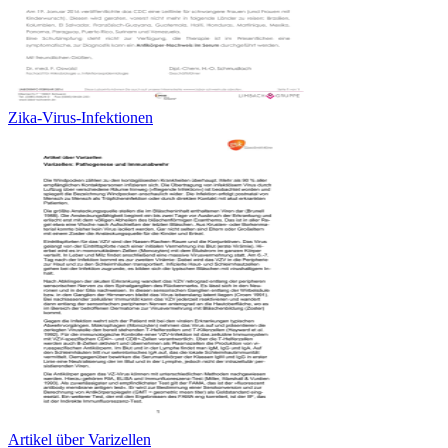
Zika-Virus-Infektionen
Artikel über Varizellen