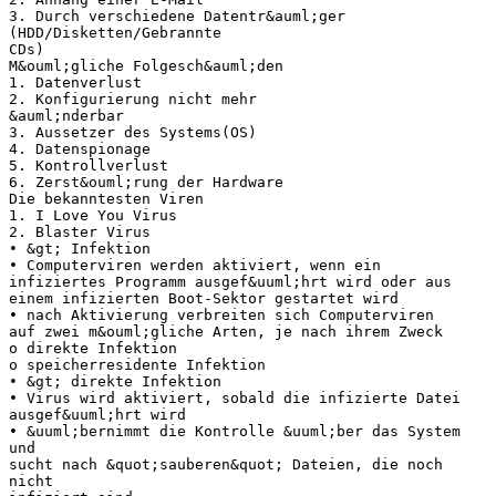
3. Durch verschiedene Datentr&auml;ger
(HDD/Disketten/Gebrannte
CDs)
M&ouml;gliche Folgesch&auml;den
1. Datenverlust
2. Konfigurierung nicht mehr
&auml;nderbar
3. Aussetzer des Systems(OS)
4. Datenspionage
5. Kontrollverlust
6. Zerst&ouml;rung der Hardware
Die bekanntesten Viren
1. I Love You Virus
2. Blaster Virus
• &gt; Infektion
• Computerviren werden aktiviert, wenn ein
infiziertes Programm ausgef&uuml;hrt wird oder aus
einem infizierten Boot-Sektor gestartet wird
• nach Aktivierung verbreiten sich Computerviren
auf zwei m&ouml;gliche Arten, je nach ihrem Zweck
o direkte Infektion
o speicherresidente Infektion
• &gt; direkte Infektion
• Virus wird aktiviert, sobald die infizierte Datei
ausgef&uuml;hrt wird
• &uuml;bernimmt die Kontrolle &uuml;ber das System
und
sucht nach &quot;sauberen&quot; Dateien, die noch
nicht