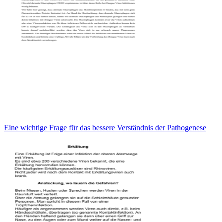
Eine wichtige Frage für das bessere Verständnis der Pathogenese