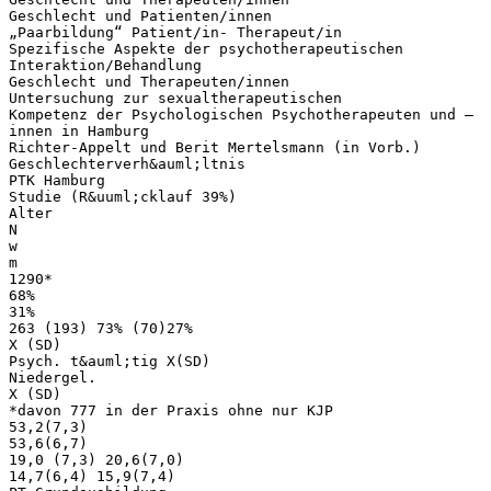
Geschlecht und Patienten/innen
„Paarbildung“ Patient/in- Therapeut/in
Spezifische Aspekte der psychotherapeutischen
Interaktion/Behandlung
Geschlecht und Therapeuten/innen
Untersuchung zur sexualtherapeutischen
Kompetenz der Psychologischen Psychotherapeuten und –
innen in Hamburg
Richter-Appelt und Berit Mertelsmann (in Vorb.)
Geschlechterverh&auml;ltnis
PTK Hamburg
Studie (R&uuml;cklauf 39%)
Alter
N
w
m
1290*
68%
31%
263 (193) 73% (70)27%
X (SD)
Psych. t&auml;tig X(SD)
Niedergel.
X (SD)
*davon 777 in der Praxis ohne nur KJP
53,2(7,3)
53,6(6,7)
19,0 (7,3) 20,6(7,0)
14,7(6,4) 15,9(7,4)