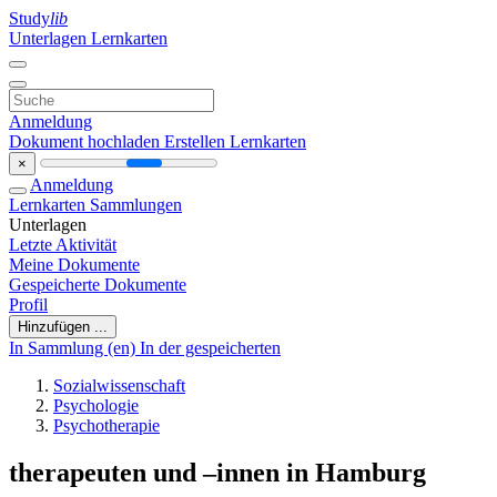
Study
lib
Unterlagen
Lernkarten
Anmeldung
Dokument hochladen
Erstellen Lernkarten
×
Anmeldung
Lernkarten
Sammlungen
Unterlagen
Letzte Aktivität
Meine Dokumente
Gespeicherte Dokumente
Profil
Hinzufügen ...
In Sammlung (en)
In der gespeicherten
Sozialwissenschaft
Psychologie
Psychotherapie
therapeuten und –innen in Hamburg