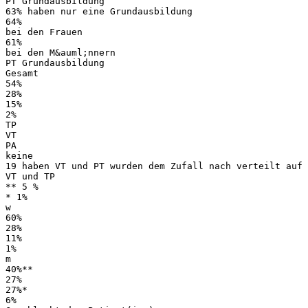
PT Grundausbildung
63% haben nur eine Grundausbildung
64%
bei den Frauen
61%
bei den M&auml;nnern
PT Grundausbildung
Gesamt
54%
28%
15%
2%
TP
VT
PA
keine
19 haben VT und PT wurden dem Zufall nach verteilt auf
VT und TP
** 5 %
* 1%
w
60%
28%
11%
1%
m
40%**
27%
27%*
6%