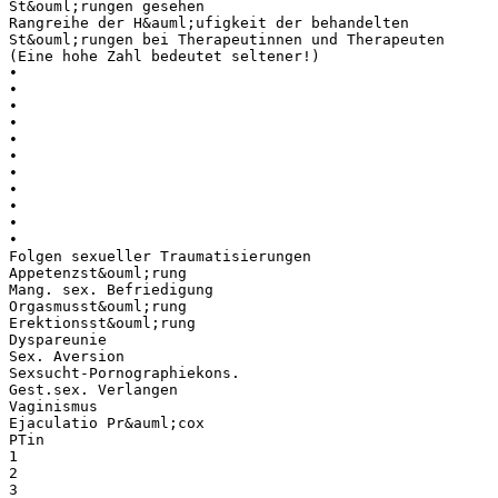
St&ouml;rungen gesehen
Rangreihe der H&auml;ufigkeit der behandelten
St&ouml;rungen bei Therapeutinnen und Therapeuten
(Eine hohe Zahl bedeutet seltener!)
•
•
•
•
•
•
•
•
•
•
•
Folgen sexueller Traumatisierungen
Appetenzst&ouml;rung
Mang. sex. Befriedigung
Orgasmusst&ouml;rung
Erektionsst&ouml;rung
Dyspareunie
Sex. Aversion
Sexsucht-Pornographiekons.
Gest.sex. Verlangen
Vaginismus
Ejaculatio Pr&auml;cox
PTin
1
2
3