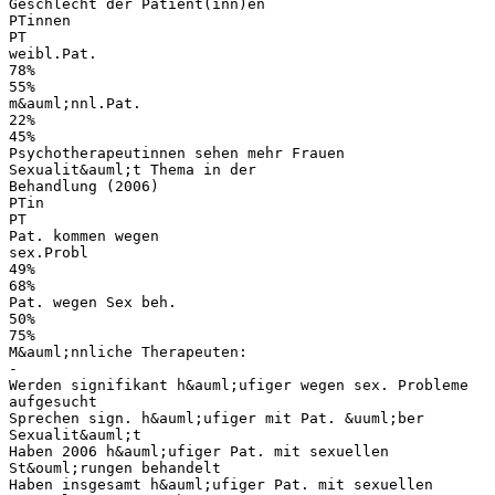
Geschlecht der Patient(inn)en
PTinnen
PT
weibl.Pat.
78%
55%
m&auml;nnl.Pat.
22%
45%
Psychotherapeutinnen sehen mehr Frauen
Sexualit&auml;t Thema in der
Behandlung (2006)
PTin
PT
Pat. kommen wegen
sex.Probl
49%
68%
Pat. wegen Sex beh.
50%
75%
M&auml;nnliche Therapeuten:
-
Werden signifikant h&auml;ufiger wegen sex. Probleme
aufgesucht
Sprechen sign. h&auml;ufiger mit Pat. &uuml;ber
Sexualit&auml;t
Haben 2006 h&auml;ufiger Pat. mit sexuellen
St&ouml;rungen behandelt
Haben insgesamt h&auml;ufiger Pat. mit sexuellen