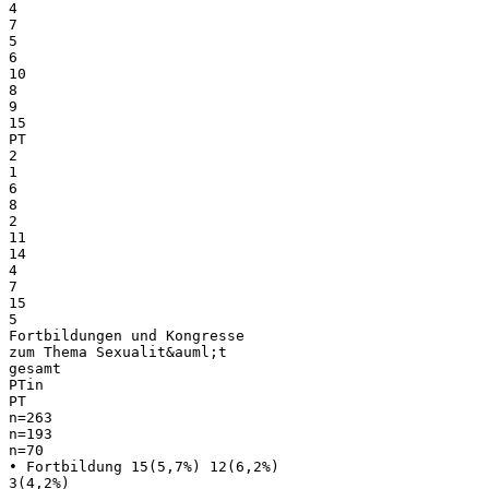
4
7
5
6
10
8
9
15
PT
2
1
6
8
2
11
14
4
7
15
5
Fortbildungen und Kongresse
zum Thema Sexualit&auml;t
gesamt
PTin
PT
n=263
n=193
n=70
• Fortbildung 15(5,7%) 12(6,2%)
3(4,2%)