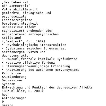
„Das Leben ist
ein Jammertal!“
Vulnerabilit&auml;t
gemischte, biologische und
psychosoziale
Lebensereignisse
Pers&ouml;nlichkeit
Depressiver Affekt
signalisiert drohenden oder
eingetretenen intrapsychischen
Stillstand
(„Deadlock“, Gut, 1989)
• Psychobiologische Stressreaktion
• Dysbalance zwischen Stressachse,
serotonergem System und
Wachstumsfaktor
• Pr&auml;frontale kortikale Dysfunktion
• Negative affektive Tendenz
• Stimmungsabh&auml;ngige Erinnerung
• Aktivierung des autonomen Nervensystems
Produktive
&Auml;nderung
Depressives
Syndrom
Entwicklung und Funktion des depressiven Affekts
(B&ouml;hler, H. 2003)
hoch
Anforderungen
P
gering