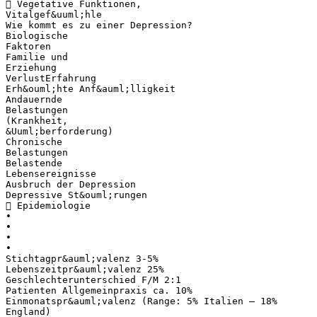
 Vegetative Funktionen,
Vitalgef&uuml;hle
Wie kommt es zu einer Depression?
Biologische
Faktoren
Familie und
Erziehung
VerlustErfahrung
Erh&ouml;hte Anf&auml;lligkeit
Andauernde
Belastungen
(Krankheit,
&Uuml;berforderung)
Chronische
Belastungen
Belastende
Lebensereignisse
Ausbruch der Depression
Depressive St&ouml;rungen
 Epidemiologie
•
•
•
•
Stichtagpr&auml;valenz 3-5%
Lebenszeitpr&auml;valenz 25%
Geschlechterunterschied F/M 2:1
Patienten Allgemeinpraxis ca. 10%
Einmonatspr&auml;valenz (Range: 5% Italien – 18%
England)