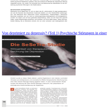
Von deprimiert zu depressiv? (Teil 1) Psychische Störungen in einer