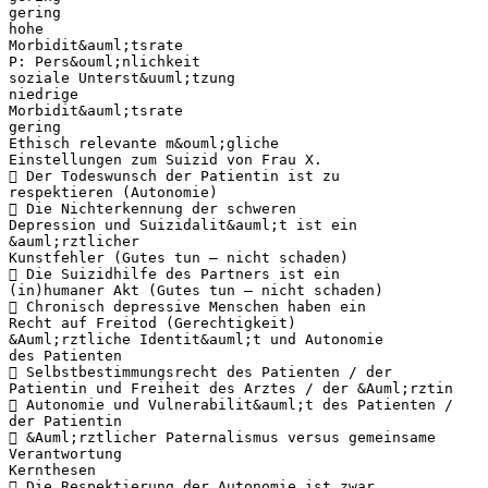
gering
hohe
Morbidit&auml;tsrate
P: Pers&ouml;nlichkeit
soziale Unterst&uuml;tzung
niedrige
Morbidit&auml;tsrate
gering
Ethisch relevante m&ouml;gliche
Einstellungen zum Suizid von Frau X.
 Der Todeswunsch der Patientin ist zu
respektieren (Autonomie)
 Die Nichterkennung der schweren
Depression und Suizidalit&auml;t ist ein
&auml;rztlicher
Kunstfehler (Gutes tun – nicht schaden)
 Die Suizidhilfe des Partners ist ein
(in)humaner Akt (Gutes tun – nicht schaden)
 Chronisch depressive Menschen haben ein
Recht auf Freitod (Gerechtigkeit)
&Auml;rztliche Identit&auml;t und Autonomie
des Patienten
 Selbstbestimmungsrecht des Patienten / der
Patientin und Freiheit des Arztes / der &Auml;rztin
 Autonomie und Vulnerabilit&auml;t des Patienten /
der Patientin
 &Auml;rztlicher Paternalismus versus gemeinsame
Verantwortung
Kernthesen
 Die Respektierung der Autonomie ist zwar