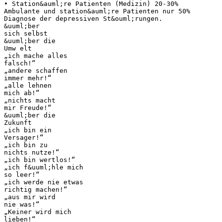
• Station&auml;re Patienten (Medizin) 20-30%
Ambulante und station&auml;re Patienten nur 50%
Diagnose der depressiven St&ouml;rungen.
&uuml;ber
sich selbst
&uuml;ber die
Umw elt
„ich mache alles
falsch!“
„andere schaffen
immer mehr!“
„alle lehnen
mich ab!“
„nichts macht
mir Freude!“
&uuml;ber die
Zukunft
„ich bin ein
Versager!“
„ich bin zu
nichts nutze!“
„ich bin wertlos!“
„ich f&uuml;hle mich
so leer!“
„ich werde nie etwas
richtig machen!“
„aus mir wird
nie was!“
„Keiner wird mich
lieben!“