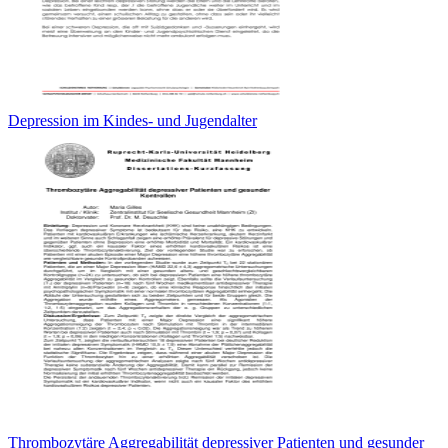
Depression im Kindes- und Jugendalter
Thrombozytäre Aggregabilität depressiver Patienten und gesunder