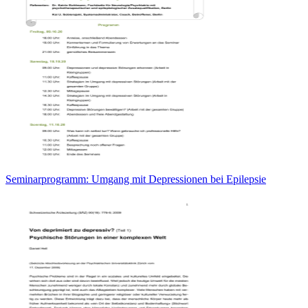
Seminarprogramm: Umgang mit Depressionen bei Epilepsie