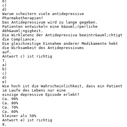
b)
c)
d)
Warum scheitern viele antidepressive
Pharmakotherapien?
Das Antidepressivum wird zu lange gegeben.
Patienten entwickeln eine k&ouml;rperliche
Abh&auml;ngigkeit.
Die Wirklatenz der Antidepressiva beeintr&auml;chtigt
die Compliance.
Die gleichzeitige Einnahme anderer Medikamente hebt
die Wirksamkeit des Antidepressivums
auf.
Antwort c) ist richtig
7.
a)
b)
c)
d)
e)
Wie hoch ist die Wahrscheinlichkeit, dass ein Patient
im Laufe des Lebens nur eine
einzige depressive Episode erlebt?
Ca. 90%
Ca. 80%
Ca. 70%
Ca. 60%
kleiner als 50%
Antwort e) ist richtig
8.