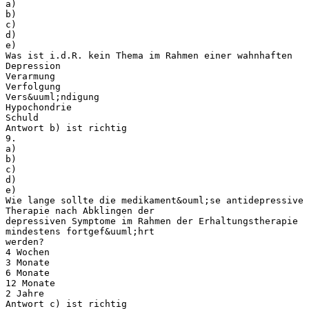
a)
b)
c)
d)
e)
Was ist i.d.R. kein Thema im Rahmen einer wahnhaften
Depression
Verarmung
Verfolgung
Vers&uuml;ndigung
Hypochondrie
Schuld
Antwort b) ist richtig
9.
a)
b)
c)
d)
e)
Wie lange sollte die medikament&ouml;se antidepressive
Therapie nach Abklingen der
depressiven Symptome im Rahmen der Erhaltungstherapie
mindestens fortgef&uuml;hrt
werden?
4 Wochen
3 Monate
6 Monate
12 Monate
2 Jahre
Antwort c) ist richtig