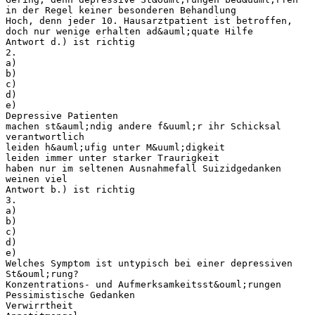
in der Regel keiner besonderen Behandlung
Hoch, denn jeder 10. Hausarztpatient ist betroffen,
doch nur wenige erhalten ad&auml;quate Hilfe
Antwort d.) ist richtig
2.
a)
b)
c)
d)
e)
Depressive Patienten
machen st&auml;ndig andere f&uuml;r ihr Schicksal
verantwortlich
leiden h&auml;ufig unter M&uuml;digkeit
leiden immer unter starker Traurigkeit
haben nur im seltenen Ausnahmefall Suizidgedanken
weinen viel
Antwort b.) ist richtig
3.
a)
b)
c)
d)
e)
Welches Symptom ist untypisch bei einer depressiven
St&ouml;rung?
Konzentrations- und Aufmerksamkeitsst&ouml;rungen
Pessimistische Gedanken
Verwirrtheit