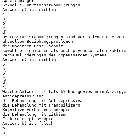
Appetitmangel
Sexuelle Funktionsst&ouml;rungen
Antwort c) ist richtig
4.
a)
b)
c)
d)
Depressive St&ouml;rungen sind vor allem Folge von
aktuellen Beziehungsproblemen
der modernen Gesellschaft
sowohl biologischen als auch psychosozialen Faktoren
Ver&auml;nderungen des dopaminergen Systems
Antwort c) ist richtig
5.
a)
b)
c)
d)
e)
Welche Antwort ist falsch? Nachgewiesenerma&szlig;en
antidepressiv ist
die Behandlung mit Antidepressiva
die Behandlung mit Tranquilizern
Kognitive Verhaltenstherapie
die Behandlung mit Lithium
Elektrokrampftherapie
Antwort b) ist falsch
6.
a)