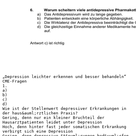
„Depression leichter erkennen und besser behandeln“
CME-Fragen
1.
a)
b)
c)
d)
Wie ist der Stellenwert depressiver Erkrankungen in
der haus&auml;rztlichen Praxis?
Gering, denn nur ein kleiner Bruchteil der
Hausarztpatienten leidet unter Depression
Hoch, denn hinter fast jeder somatischen Erkrankung
verbirgt sich eine Depression
Gering, denn depressive St&ouml;rungen bed&uuml;rfen