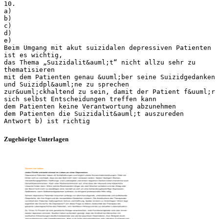
10.
a)
b)
c)
d)
e)
Beim Umgang mit akut suizidalen depressiven Patienten
ist es wichtig,
das Thema „Suizidalit&auml;t“ nicht allzu sehr zu
thematisieren
mit dem Patienten genau &uuml;ber seine Suizidgedanken
und Suizidpl&auml;ne zu sprechen
zur&uuml;ckhaltend zu sein, damit der Patient f&uuml;r
sich selbst Entscheidungen treffen kann
dem Patienten keine Verantwortung abzunehmen
dem Patienten die Suizidalit&auml;t auszureden
Zugehörige Unterlagen