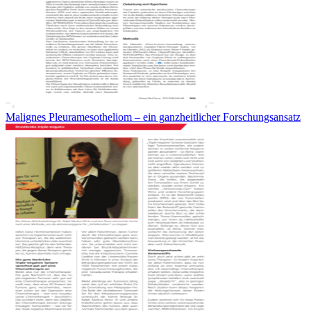
Malignes Pleuramesotheliom – ein ganzheitlicher Forschungsansatz