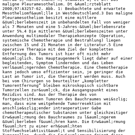
maligne Pleuramesotheliom. Dt &Auml;rzteblatt
2000;97:A3257‐62. Abb. 1: Beobachtete und erwartete
Mesotheliomf&auml;lle in Westdeutschland.3 Das maligne
Pleuramesotheliom besitzt eine mittlere
&Uuml;berlebenszeit im unbehandelten Fall von weniger
als 7 Monaten und eine 5‐Jahres‐&Uuml;berlebensrate
unter 5%.4 Die mittleren &Uuml;berlebenszeiten unter
Anwendung multimodaler Therapiekonzepte (Operation,
systemische Chemotherapie und Bestrahlung) liegen
zwischen 15 und 21 Monaten in der Literatur.5 Eine
operative Therapie mit dem Ziel der kompletten
Entfernung des Tumors ist hier oft nicht mehr
m&ouml;glich. Das Hauptaugenmerk liegt daher auf einer
begleitenden, Symptom lindernden und das Leben
verl&auml;ngernden Chemotherapie. Eine Chemotherapie
kann jedoch umso effizienter sein, je geringer die
Last an Tumor ist, die therapiert werden muss. Auch
bei vom Chirurgen so beurteilter „kompletter
Tumorentfernung“ bleiben mikroskopisch sichtbare
Tumorzellen zur&uuml;ck, die Ausgangspunkt eines
Rezidivs sind. Aus der Therapie des von
fortgeschrittenen Tumoren des Bauchraumes wei&szlig;
man, dass eine weitgehende Tumorresektion mit
anschlie&szlig;ender intraoperativer Gabe
chemotherapeutischer Substanzen unter gleichzeitiger
Erw&auml;rmung des Bauchraumes zu l&auml;ngerem
&Uuml;berleben f&uuml;hren kann. Die Erw&auml;rmung
f&uuml;hrt zu einer erh&ouml;hten
Stoffwechselaktivit&auml;t und Sensibilisierung der