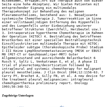
mitbekommt, erf&auml;hrt die Therapie auch von dieser
Seite eine hohe Akzeptanz. Wir bieten Patienten mit
entsprechender Eignung ein multimodales
Therapiekonzept zur Behandlung des malignen
Pleuramesothelioms, bestehend aus: 1. Neoadjuvante
systemische Chemotherapie 2. Tumorresektion im Sinne
einer vollst&auml;ndigen Entfernung des Rippenfells
und des Lungenfells unter Einbeziehung weiterer
betroffener Strukturen (Zwerchfell, Herzbeutel usw.)
3. Intraoperative hypertherme Chemotherapie im Rahmen
der Operation (HITOC) 4. Bestrahlung des betroffenen
Brustkorbes mit einer speziellen Bestrahlungstechnik
Einschlusskriterien multimodale Therapie mit HITOC:
Epitheloider subtype (thorakoskopische Probe) Stadium
I‐III Keine Lymphknotenmetastasierung (MESK or EBUS)
M0 (PET‐CT or Ganzk&ouml;rper‐MRT) Guter
Allgemeinzustand und ausreichende Belastbarkeit 6
Rusch V, Saltz L, Venkatraman E, et al. A phase II
trial of pleurectomy/decortication followed by
intrapleural and systemic chemotherapy for malignant
pleural mesothelioma. J Clin Oncol 1994;12:1156‐63. 7
Carry PY, Brachet A, Gilly FN, et al. A new device for
the treatment pleural malignancies: intrapleural
chemohyperthermia preliminary report. Onology
1993;50:348‐52.
Zugehörige Unterlagen