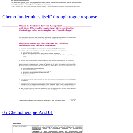
Chemo `undermines itself` through rogue response
05-Chemotherapie-Arzt 01