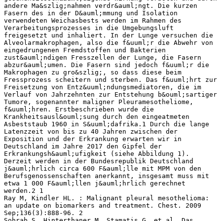
andere Ma&szlig;nahmen verdr&auml;ngt. Die kurzen
Fasern des in der D&auml;mmung und Isolation
verwendeten Weichasbests werden im Rahmen des
Verarbeitungsprozesses in die Umgebungsluft
freigesetzt und inhaliert. In der Lunge versuchen die
Alveolarmakrophagen, also die f&uuml;r die Abwehr von
eingedrungenen Fremdstoffen und Bakterien
zust&auml;ndigen Fresszellen der Lunge, die Fasern
abzur&auml;umen. Die Fasern sind jedoch f&uuml;r die
Makrophagen zu gro&szlig;, so dass diese beim
Fressprozess scheitern und sterben. Das f&uuml;hrt zur
Freisetzung von Entz&uuml;ndungsmediatoren, die im
Verlauf von Jahrzehnten zur Entstehung b&ouml;sartiger
Tumore, sogenannter maligner Pleuramesotheliome,
f&uuml;hren. Erstbeschrieben wurde die
Krankheitsausl&ouml;sung durch den eingeatmeten
Asbeststaub 1960 in S&uuml;dafrika.1 Durch die lange
Latenzzeit von bis zu 40 Jahren zwischen der
Exposition und der Erkrankung erwarten wir in
Deutschland im Jahre 2017 den Gipfel der
Erkrankungsh&auml;ufigkeit (siehe Abbildung 1).
Derzeit werden in der Bundesrepublik Deutschland
j&auml;hrlich circa 600 F&auml;lle mit MPM von den
Berufsgenossenschaften anerkannt, insgesamt muss mit
etwa 1 000 F&auml;llen j&auml;hrlich gerechnet
werden.2 1
Ray M, Kindler HL. : Malignant pleural mesothelioma:
an update on biomarkers and treatment. Chest. 2009
Sep;136(3):888‐96. 2
Sohrab S, Hinterthaner M, Stamatis G, et al. Das