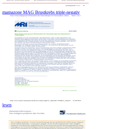
mamazone MAG Brustkrebs triple-negativ
lesen