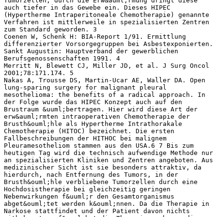
Tumorzellen, durch die Erw&auml;rmung dringt diese
auch tiefer in das Gewebe ein. Dieses HIPEC
(Hypertherme Intraperitoneale Chemotherapie) genannte
Verfahren ist mittlerweile in spezialisierten Zentren
zum Standard geworden. 3
Coenen W, Schenk H: BIA‐Report 1/91. Ermittlung
differenzierter Vorsorgegruppen bei Asbestexponierten.
Sankt Augustin: Hauptverband der gewerblichen
Berufsgenossenschaften 1991. 4
Merritt N, Blewett CJ, Miller JD, et al. J Surg Oncol
2001;78:171.174. 5
Nakas A, Trousse DS, Martin‐Ucar AE, Waller DA. Open
lung‐sparing surgery for malignant pleural
mesothelioma: the benefits of a radical approach. In
der Folge wurde das HIPEC Konzept auch auf den
Brustraum &uuml;bertragen. Hier wird diese Art der
erw&auml;rmten intraoperativen Chemotherapie der
Brusth&ouml;hle als Hypertherme Intrathorakale
Chemotherapie (HITOC) bezeichnet. Die ersten
Fallbeschreibungen der HITHOC bei malignem
Pleuramesotheliom stammen aus den USA.6 7 Bis zum
heutigen Tag wird die technisch aufwendige Methode nur
an spezialisierten Kliniken und Zentren angeboten. Aus
medizinischer Sicht ist sie besonders attraktiv, da
hierdurch, nach Entfernung des Tumors, in der
Brusth&ouml;hle verbliebene Tumorzellen durch eine
Hochdosistherapie bei gleichzeitig geringen
Nebenwirkungen f&uuml;r den Gesamtorganismus
abget&ouml;tet werden k&ouml;nnen. Da die Therapie in
Narkose stattfindet und der Patient davon nichts