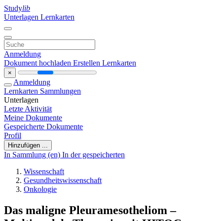
Study
lib
Unterlagen
Lernkarten
Anmeldung
Dokument hochladen
Erstellen Lernkarten
×
Anmeldung
Lernkarten
Sammlungen
Unterlagen
Letzte Aktivität
Meine Dokumente
Gespeicherte Dokumente
Profil
Hinzufügen ...
In Sammlung (en)
In der gespeicherten
Wissenschaft
Gesundheitswissenschaft
Onkologie
Das maligne Pleuramesotheliom –