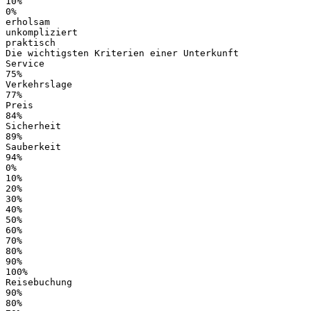
10%
0%
erholsam
unkompliziert
praktisch
Die wichtigsten Kriterien einer Unterkunft
Service
75%
Verkehrslage
77%
Preis
84%
Sicherheit
89%
Sauberkeit
94%
0%
10%
20%
30%
40%
50%
60%
70%
80%
90%
100%
Reisebuchung
90%
80%