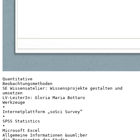
Quantitative
Beobachtungsmethoden
SE Wissensatelier: Wissensprojekte gestalten und
umsetzen
LV-LeiterIn: Gloria Maria Bottaro
Werkzeuge
•
Internetplattform „soSci Survey“
•
SPSS Statistics
•
Microsoft Excel
Allgemeine Informationen &uuml;ber
die Rezipienten der Studie