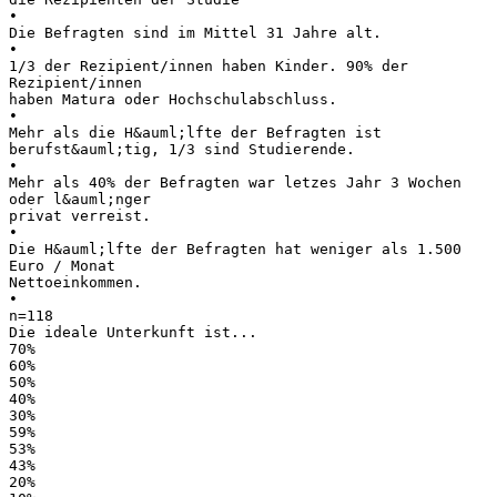
•
Die Befragten sind im Mittel 31 Jahre alt.
•
1/3 der Rezipient/innen haben Kinder. 90% der
Rezipient/innen
haben Matura oder Hochschulabschluss.
•
Mehr als die H&auml;lfte der Befragten ist
berufst&auml;tig, 1/3 sind Studierende.
•
Mehr als 40% der Befragten war letzes Jahr 3 Wochen
oder l&auml;nger
privat verreist.
•
Die H&auml;lfte der Befragten hat weniger als 1.500
Euro / Monat
Nettoeinkommen.
•
n=118
Die ideale Unterkunft ist...
70%
60%
50%
40%
30%
59%
53%
43%
20%