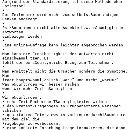
Aufgrund der Standardisierung ist diese Methode eher
unflexibel.
•
Der Teilnehmer wird nicht zum selbstst&auml;ndigen
Denken angeregt.
•
Es k&ouml;nnen nicht alle Aspekte bzw. m&ouml;gliche
Antworten
einbezogen werden.
•
Eine Online-Umfrage kann leichter abgebrochen werden.
•
Man kann die Ernsthaftigkeit der Antworten nicht
einsch&auml;tzen. Es
fehlt der pers&ouml;nliche Bezug zum Teilnehmer.
•
Man ermittelt nicht die Ursachen sondern die Symptome.
Man
fragt haupts&auml;chlich „was?“ und nicht „warum?“.
Was w&uuml;rden wir besser machen,
wenn wir mehr Zeit h&auml;tten.
•
Wir w&uuml;rden :
• mehr Zeit Recherche-T&auml;tigkeiten widmen.
• den Pretest-Fragebogen an Gruppenexterne Personen
schicken.
• qualitative Interviews in vorhinein durchf&uuml;hren
mit dem Ziel die
Fragebogen zu verbessern.
• eine konkrete Forschungsfrage formulieren, die dann