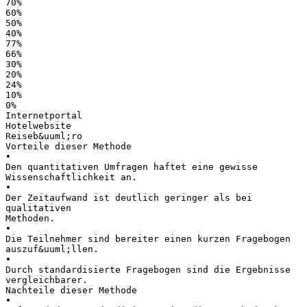
70%
60%
50%
40%
77%
66%
30%
20%
24%
10%
0%
Internetportal
Hotelwebsite
Reiseb&uuml;ro
Vorteile dieser Methode
•
Den quantitativen Umfragen haftet eine gewisse
Wissenschaftlichkeit an.
•
Der Zeitaufwand ist deutlich geringer als bei
qualitativen
Methoden.
•
Die Teilnehmer sind bereiter einen kurzen Fragebogen
auszuf&uuml;llen.
•
Durch standardisierte Fragebogen sind die Ergebnisse
vergleichbarer.
Nachteile dieser Methode
•