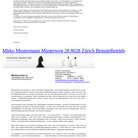
Mirko Mustermann Musterweg 28 8028 Zürich Beispielbetrieb