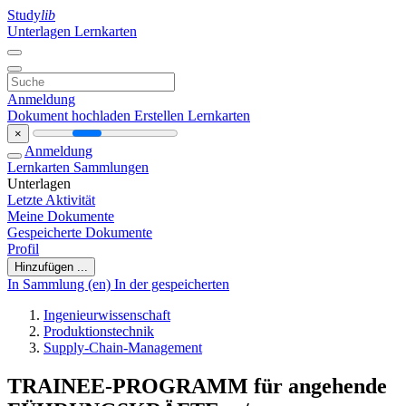
Study
lib
Unterlagen
Lernkarten
Anmeldung
Dokument hochladen
Erstellen Lernkarten
×
Anmeldung
Lernkarten
Sammlungen
Unterlagen
Letzte Aktivität
Meine Dokumente
Gespeicherte Dokumente
Profil
Hinzufügen ...
In Sammlung (en)
In der gespeicherten
Ingenieurwissenschaft
Produktionstechnik
Supply-Chain-Management
TRAINEE-PROGRAMM für angehende