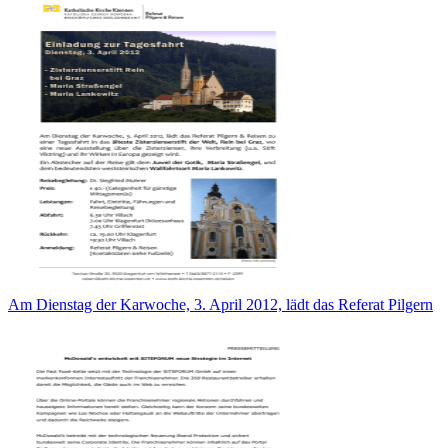
Am Dienstag der Karwoche, 3. April 2012, lädt das Referat Pilgern