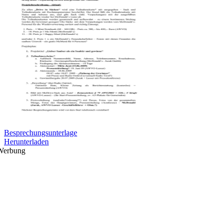
Besprechungsunterlage
Herunterladen
Werbung