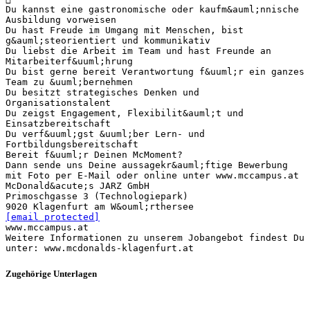
Du kannst eine gastronomische oder kaufm&auml;nnische
Ausbildung vorweisen
Du hast Freude im Umgang mit Menschen, bist
g&auml;steorientiert und kommunikativ
Du liebst die Arbeit im Team und hast Freunde an
Mitarbeiterf&uuml;hrung
Du bist gerne bereit Verantwortung f&uuml;r ein ganzes
Team zu &uuml;bernehmen
Du besitzt strategisches Denken und
Organisationstalent
Du zeigst Engagement, Flexibilit&auml;t und
Einsatzbereitschaft
Du verf&uuml;gst &uuml;ber Lern- und
Fortbildungsbereitschaft
Bereit f&uuml;r Deinen McMoment?
Dann sende uns Deine aussagekr&auml;ftige Bewerbung
mit Foto per E-Mail oder online unter www.mccampus.at
McDonald&acute;s JARZ GmbH
Primoschgasse 3 (Technologiepark)
[email protected]
www.mccampus.at
Weitere Informationen zu unserem Jobangebot findest Du
Zugehörige Unterlagen