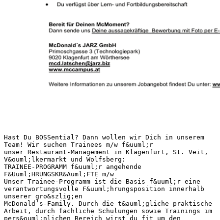
Hast Du BOSSential? Dann wollen wir Dich in unserem
Team! Wir suchen Trainees m/w f&uuml;r
unser Restaurant-Management in Klagenfurt, St. Veit,
V&ouml;lkermarkt und Wolfsberg:
TRAINEE-PROGRAMM f&uuml;r angehende
F&Uuml;HRUNGSKR&Auml;FTE m/w
Unser Trainee-Programm ist die Basis f&uuml;r eine
verantwortungsvolle F&uuml;hrungsposition innerhalb
unserer gro&szlig;en
McDonald’s-Family. Durch die t&auml;gliche praktische
Arbeit, durch fachliche Schulungen sowie Trainings im
pers&ouml;nlichen Bereich wirst du fit um den