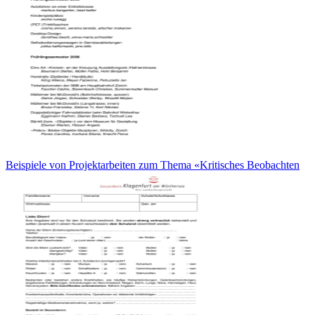
Beispiele von Projektarbeiten zum Thema «Kritisches Beobachten