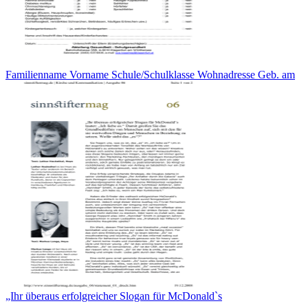
Familienname Vorname Schule/Schulklasse Wohnadresse Geb. am
„Ihr überaus erfolgreicher Slogan für McDonald`s