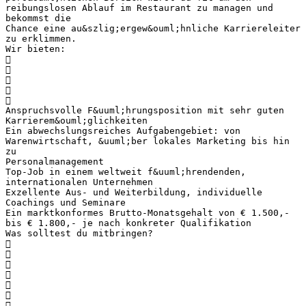
reibungslosen Ablauf im Restaurant zu managen und
bekommst die
Chance eine au&szlig;ergew&ouml;hnliche Karriereleiter
zu erklimmen.
Wir bieten:





Anspruchsvolle F&uuml;hrungsposition mit sehr guten
Karrierem&ouml;glichkeiten
Ein abwechslungsreiches Aufgabengebiet: von
Warenwirtschaft, &uuml;ber lokales Marketing bis hin
zu
Personalmanagement
Top-Job in einem weltweit f&uuml;hrendenden,
internationalen Unternehmen
Exzellente Aus- und Weiterbildung, individuelle
Coachings und Seminare
Ein marktkonformes Brutto-Monatsgehalt von € 1.500,-
bis € 1.800,- je nach konkreter Qualifikation
Was solltest du mitbringen?






