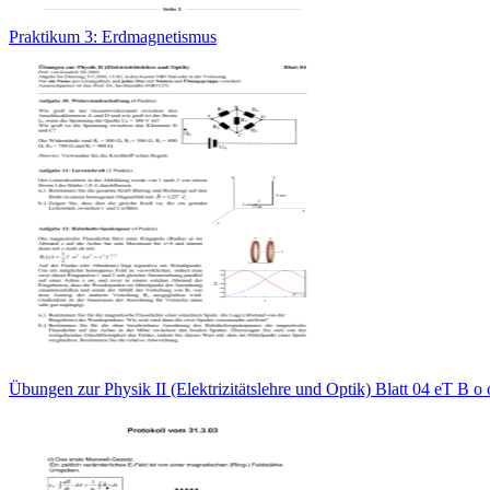
Praktikum 3: Erdmagnetismus
Übungen zur Physik II (Elektrizitätslehre und Optik) Blatt 04 eT B о 