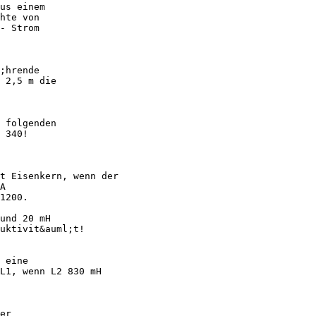
us einem
hte von
- Strom
;hrende
 2,5 m die
 folgenden
 340!
t Eisenkern, wenn der
A
1200.
und 20 mH
uktivit&auml;t!
 eine
L1, wenn L2 830 mH
er