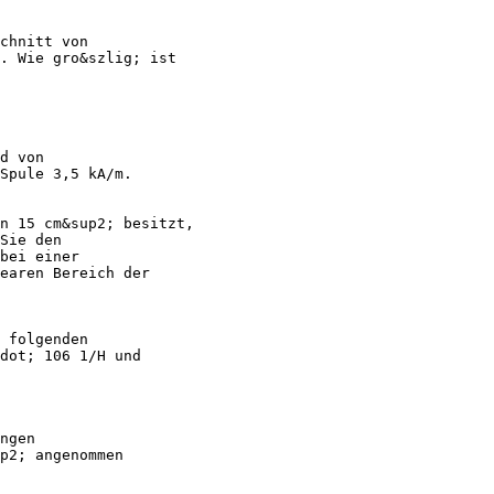
chnitt von
b. Wie gro&szlig; ist
d von
Spule 3,5 kA/m.
n 15 cm&sup2; besitzt,
Sie den
bei einer
earen Bereich der
 folgenden
dot; 106 1/H und
ngen
p2; angenommen