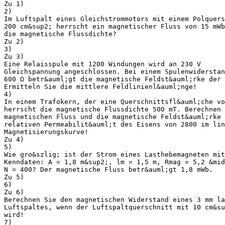
Zu 1)
2)
Im Luftspalt eines Gleichstrommotors mit einem Polquers
200 cm&sup2; herrscht ein magnetischer Fluss von 15 mW
die magnetische Flussdichte?
Zu 2)
3)
Zu 3)
Eine Relaisspule mit 1200 Windungen wird an 230 V
Gleichspannung angeschlossen. Bei einem Spulenwiderstan
600 Ω betr&auml;gt die magnetische Feldst&auml;rke der 
Ermitteln Sie die mittlere Feldlinienl&auml;nge!
4)
In einem Trafokern, der eine Querschnittsfl&auml;che vo
herrscht die magnetische Flussdichte 500 mT. Berechnen 
magnetischen Fluss und die magnetische Feldst&auml;rke 
relativen Permeabilit&auml;t des Eisens von 2800 im lin
Magnetisierungskurve!
Zu 4)
5)
Wie gro&szlig; ist der Strom eines Lasthebemagneten mit
Kenndaten: A = 1,8 m&sup2;, lm = 1,5 m, Rmag = 5,2 &mid
N = 400? Der magnetische Fluss betr&auml;gt 1,8 mWb.
Zu 5)
6)
Zu 6)
Berechnen Sie den magnetischen Widerstand eines 3 mm la
Luftspaltes, wenn der Luftspaltquerschnitt mit 10 cm&su
wird!
7)