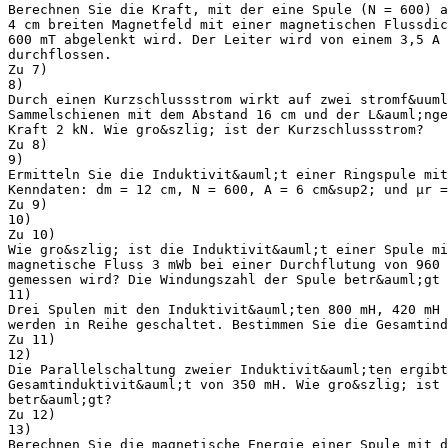
Berechnen Sie die Kraft, mit der eine Spule (N = 600) a
4 cm breiten Magnetfeld mit einer magnetischen Flussdic
600 mT abgelenkt wird. Der Leiter wird von einem 3,5 A 
durchflossen.
Zu 7)
8)
Durch einen Kurzschlussstrom wirkt auf zwei stromf&uuml
Sammelschienen mit dem Abstand 16 cm und der L&auml;nge
Kraft 2 kN. Wie gro&szlig; ist der Kurzschlussstrom?
Zu 8)
9)
Ermitteln Sie die Induktivit&auml;t einer Ringspule mit
Kenndaten: dm = 12 cm, N = 600, A = 6 cm&sup2; und μr =
Zu 9)
10)
Zu 10)
Wie gro&szlig; ist die Induktivit&auml;t einer Spule mi
magnetische Fluss 3 mWb bei einer Durchflutung von 960 
gemessen wird? Die Windungszahl der Spule betr&auml;gt 
11)
Drei Spulen mit den Induktivit&auml;ten 800 mH, 420 mH 
werden in Reihe geschaltet. Bestimmen Sie die Gesamtind
Zu 11)
12)
Die Parallelschaltung zweier Induktivit&auml;ten ergibt
Gesamtinduktivit&auml;t von 350 mH. Wie gro&szlig; ist 
betr&auml;gt?
Zu 12)
13)
Berechnen Sie die magnetische Energie einer Spule mit d