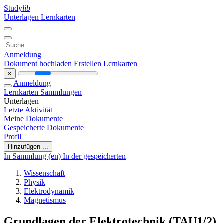
Study
lib
Unterlagen
Lernkarten
Anmeldung
Dokument hochladen
Erstellen Lernkarten
×
Anmeldung
Lernkarten
Sammlungen
Unterlagen
Letzte Aktivität
Meine Dokumente
Gespeicherte Dokumente
Profil
Hinzufügen ...
In Sammlung (en)
In der gespeicherten
Wissenschaft
Physik
Elektrodynamik
Magnetismus
Grundlagen der Elektrotechnik (TAU1/2)