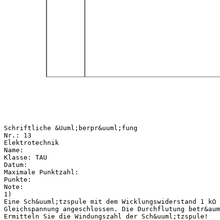
Schriftliche &Uuml;berpr&uuml;fung
Nr.: 13
Elektrotechnik
Name:
Klasse: TAU
Datum:
Maximale Punktzahl:
Punkte:
Note:
1)
Eine Sch&uuml;tzspule mit dem Wicklungswiderstand 1 kΩ 
Gleichspannung angeschlossen. Die Durchflutung betr&aum
Ermitteln Sie die Windungszahl der Sch&uuml;tzspule!