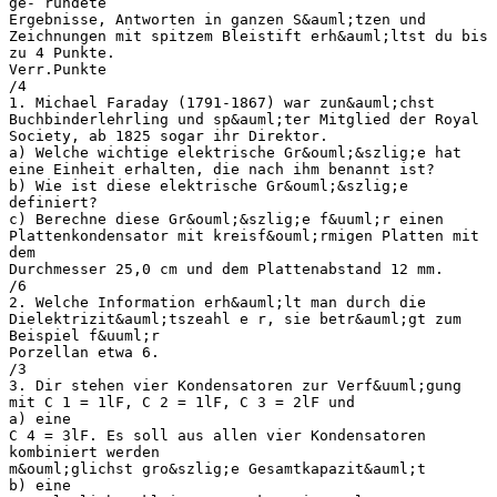
ge- rundete
Ergebnisse, Antworten in ganzen S&auml;tzen und
Zeichnungen mit spitzem Bleistift erh&auml;ltst du bis
zu 4 Punkte.
Verr.Punkte
/4
1. Michael Faraday (1791-1867) war zun&auml;chst
Buchbinderlehrling und sp&auml;ter Mitglied der Royal
Society, ab 1825 sogar ihr Direktor.
a) Welche wichtige elektrische Gr&ouml;&szlig;e hat
eine Einheit erhalten, die nach ihm benannt ist?
b) Wie ist diese elektrische Gr&ouml;&szlig;e
definiert?
c) Berechne diese Gr&ouml;&szlig;e f&uuml;r einen
Plattenkondensator mit kreisf&ouml;rmigen Platten mit
dem
Durchmesser 25,0 cm und dem Plattenabstand 12 mm.
/6
2. Welche Information erh&auml;lt man durch die
Dielektrizit&auml;tszeahl e r, sie betr&auml;gt zum
Beispiel f&uuml;r
Porzellan etwa 6.
/3
3. Dir stehen vier Kondensatoren zur Verf&uuml;gung
mit C 1 = 1lF, C 2 = 1lF, C 3 = 2lF und
a) eine
C 4 = 3lF. Es soll aus allen vier Kondensatoren
kombiniert werden
m&ouml;glichst gro&szlig;e Gesamtkapazit&auml;t
b) eine