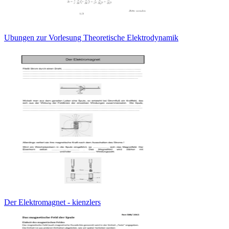
Ubungen zur Vorlesung Theoretische Elektrodynamik
Der Elektromagnet - kienzlers