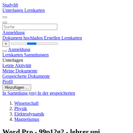
Study
lib
Unterlagen
Lernkarten
Anmeldung
Dokument hochladen
Erstellen Lernkarten
×
Anmeldung
Lernkarten
Sammlungen
Unterlagen
Letzte Aktivität
Meine Dokumente
Gespeicherte Dokumente
Profil
Hinzufügen ...
In Sammlung (en)
In der gespeicherten
Wissenschaft
Physik
Elektrodynamik
Magnetismus
Word Pro - 99p12g2 - lehrer.uni