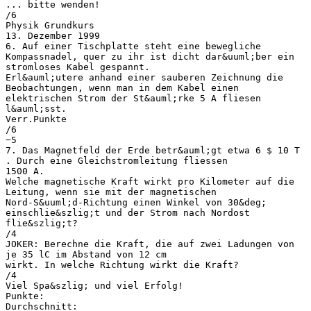
... bitte wenden!
/6
Physik Grundkurs
13. Dezember 1999
6. Auf einer Tischplatte steht eine bewegliche
Kompassnadel, quer zu ihr ist dicht dar&uuml;ber ein
stromloses Kabel gespannt.
Erl&auml;utere anhand einer sauberen Zeichnung die
Beobachtungen, wenn man in dem Kabel einen
elektrischen Strom der St&auml;rke 5 A fliesen
l&auml;sst.
Verr.Punkte
/6
−5
7. Das Magnetfeld der Erde betr&auml;gt etwa 6 $ 10 T
. Durch eine Gleichstromleitung fliessen
1500 A.
Welche magnetische Kraft wirkt pro Kilometer auf die
Leitung, wenn sie mit der magnetischen
Nord-S&uuml;d-Richtung einen Winkel von 30&deg;
einschlie&szlig;t und der Strom nach Nordost
flie&szlig;t?
/4
JOKER: Berechne die Kraft, die auf zwei Ladungen von
je 35 lC im Abstand von 12 cm
wirkt. In welche Richtung wirkt die Kraft?
/4
Viel Spa&szlig; und viel Erfolg!
Punkte:
Durchschnitt: