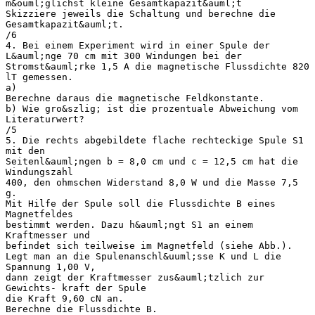
m&ouml;glichst kleine Gesamtkapazit&auml;t
Skizziere jeweils die Schaltung und berechne die
Gesamtkapazit&auml;t.
/6
4. Bei einem Experiment wird in einer Spule der
L&auml;nge 70 cm mit 300 Windungen bei der
Stromst&auml;rke 1,5 A die magnetische Flussdichte 820
lT gemessen.
a)
Berechne daraus die magnetische Feldkonstante.
b) Wie gro&szlig; ist die prozentuale Abweichung vom
Literaturwert?
/5
5. Die rechts abgebildete flache rechteckige Spule S1
mit den
Seitenl&auml;ngen b = 8,0 cm und c = 12,5 cm hat die
Windungszahl
400, den ohmschen Widerstand 8,0 W und die Masse 7,5
g.
Mit Hilfe der Spule soll die Flussdichte B eines
Magnetfeldes
bestimmt werden. Dazu h&auml;ngt S1 an einem
Kraftmesser und
befindet sich teilweise im Magnetfeld (siehe Abb.).
Legt man an die Spulenanschl&uuml;sse K und L die
Spannung 1,00 V,
dann zeigt der Kraftmesser zus&auml;tzlich zur
Gewichts- kraft der Spule
die Kraft 9,60 cN an.
Berechne die Flussdichte B.