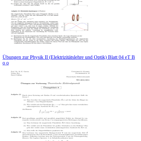
Übungen zur Physik II (Elektrizitätslehre und Optik) Blatt 04 eT B
о о