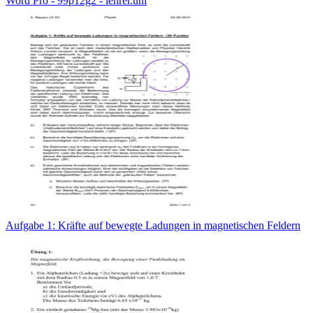
Word Pro - 99p12g2 - lehrer.uni
Aufgabe 1: Kräfte auf bewegte Ladungen in magnetischen Feldern