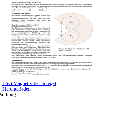
LSG Magnetischer Spiegel
Herunterladen
Werbung