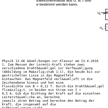
Physik 12-GK &Uuml;bungen zur Klausur am 13.4.2016
1. Zum Messen der Lorentz-Kraft stehen zwei
verschiedene Drahtb&uuml;gel zur Verf&uuml;gung
(Abbildung im Ma&szlig;stab 1:1), die beide bis zur
gestrichelten Linie in das Magnetfeld
eintauchen. Das Magnetfeld verl&auml;uft in die
Zeichenebene hinein und hat eine
Flussdichte von B = 0,12 T. Durch die Drahtb&uuml;gel
flie&szlig;t. in beiden ein Strom von I =
8,5 A. Gib die Richtung der Kraft auf die einzelnen
Leiterst&uuml;cke an, berechne
jeweils ihren Betrag und berechne den Betrag der
Kraft, die insgesamt auf die
Aufh&auml;ngung wirkt.