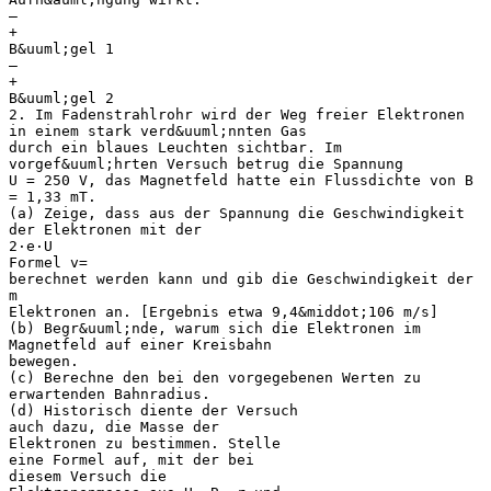
–
+
B&uuml;gel 1
–
+
B&uuml;gel 2
2. Im Fadenstrahlrohr wird der Weg freier Elektronen
in einem stark verd&uuml;nnten Gas
durch ein blaues Leuchten sichtbar. Im
vorgef&uuml;hrten Versuch betrug die Spannung
U = 250 V, das Magnetfeld hatte ein Flussdichte von B
= 1,33 mT.
(a) Zeige, dass aus der Spannung die Geschwindigkeit
der Elektronen mit der
2⋅e⋅U
Formel v=
berechnet werden kann und gib die Geschwindigkeit der
m
Elektronen an. [Ergebnis etwa 9,4&middot;106 m/s]
(b) Begr&uuml;nde, warum sich die Elektronen im
Magnetfeld auf einer Kreisbahn
bewegen.
(c) Berechne den bei den vorgegebenen Werten zu
erwartenden Bahnradius.
(d) Historisch diente der Versuch
auch dazu, die Masse der
Elektronen zu bestimmen. Stelle
eine Formel auf, mit der bei
diesem Versuch die