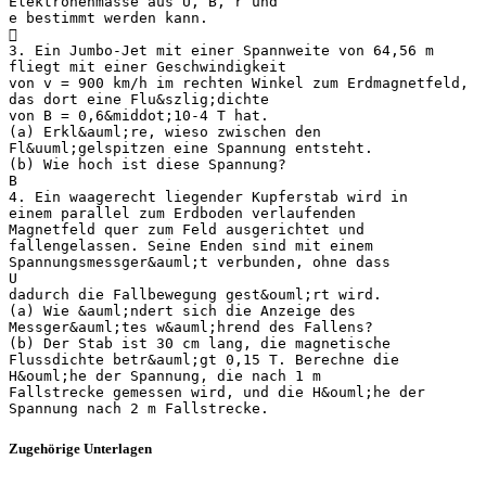
Elektronenmasse aus U, B, r und
e bestimmt werden kann.

3. Ein Jumbo-Jet mit einer Spannweite von 64,56 m
fliegt mit einer Geschwindigkeit
von v = 900 km/h im rechten Winkel zum Erdmagnetfeld,
das dort eine Flu&szlig;dichte
von B = 0,6&middot;10-4 T hat.
(a) Erkl&auml;re, wieso zwischen den
Fl&uuml;gelspitzen eine Spannung entsteht.
(b) Wie hoch ist diese Spannung?
B
4. Ein waagerecht liegender Kupferstab wird in
einem parallel zum Erdboden verlaufenden
Magnetfeld quer zum Feld ausgerichtet und
fallengelassen. Seine Enden sind mit einem
Spannungsmessger&auml;t verbunden, ohne dass
U
dadurch die Fallbewegung gest&ouml;rt wird.
(a) Wie &auml;ndert sich die Anzeige des
Messger&auml;tes w&auml;hrend des Fallens?
(b) Der Stab ist 30 cm lang, die magnetische
Flussdichte betr&auml;gt 0,15 T. Berechne die
H&ouml;he der Spannung, die nach 1 m
Fallstrecke gemessen wird, und die H&ouml;he der
Zugehörige Unterlagen