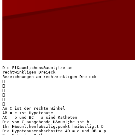
Die Fl&auml;chens&auml;tze am
rechtwinkligen Dreieck
Bezeichnungen am rechtwinkligen Dreieck






An C ist der rechte Winkel
AB = c ist Hypotenuse
AC = b und BC = a sind Katheten
Die von C ausgehende H&ouml;he ist h
Ihr H&ouml;henfu&szlig;punkt hei&szlig;t D
Die Hypotenusenabschnitte AD = q und DB = p