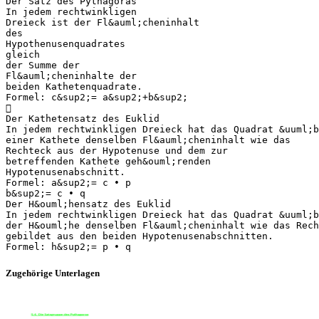
Der Satz des Pythagoras
In jedem rechtwinkligen
Dreieck ist der Fl&auml;cheninhalt
des
Hypothenusenquadrates
gleich
der Summe der
Fl&auml;cheninhalte der
beiden Kathetenquadrate.
Formel: c&sup2;= a&sup2;+b&sup2;

Der Kathetensatz des Euklid
In jedem rechtwinkligen Dreieck hat das Quadrat &uuml;b
einer Kathete denselben Fl&auml;cheninhalt wie das
Rechteck aus der Hypotenuse und dem zur
betreffenden Kathete geh&ouml;renden
Hypotenusenabschnitt.
Formel: a&sup2;= c • p
b&sup2;= c • q
Der H&ouml;hensatz des Euklid
In jedem rechtwinkligen Dreieck hat das Quadrat &uuml;b
der H&ouml;he denselben Fl&auml;cheninhalt wie das Rech
gebildet aus den beiden Hypotenusenabschnitten.
Zugehörige Unterlagen