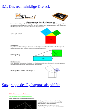
3.1. Das rechtwinklige Dreieck
Satzgruppe des Pythagoras als pdf file