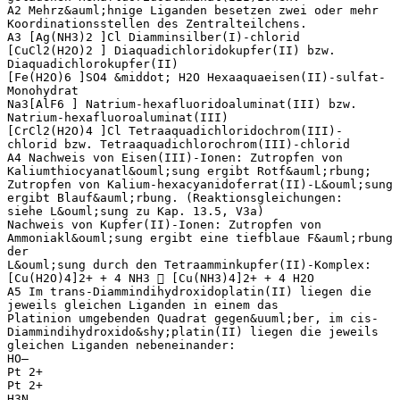
A2 Mehrz&auml;hnige Liganden besetzen zwei oder mehr
Koordinationsstellen des Zentralteilchens.
A3 [Ag(NH3)2 ]Cl Diamminsilber(I)-chlorid
[CuCl2(H2O)2 ] Diaquadichloridokupfer(II) bzw.
Diaquadichlorokupfer(II)
[Fe(H2O)6 ]SO4 &middot; H2O Hexaaquaeisen(II)-sulfat-
Monohydrat
Na3[AlF6 ] Natrium-hexafluoridoaluminat(III) bzw.
Natrium-hexafluoroaluminat(III)
[CrCl2(H2O)4 ]Cl Tetraaquadichloridochrom(III)-
chlorid bzw. Tetraaquadichlorochrom(III)-chlorid
A4 Nachweis von Eisen(III)-Ionen: Zutropfen von
Kaliumthiocyanatl&ouml;sung ergibt Rotf&auml;rbung;
Zutropfen von Kalium-hexacyanidoferrat(II)-L&ouml;sung
ergibt Blauf&auml;rbung. (Reaktionsgleichungen:
siehe L&ouml;sung zu Kap. 13.5, V3a)
Nachweis von Kupfer(II)-Ionen: Zutropfen von
Ammoniakl&ouml;sung ergibt eine tiefblaue F&auml;rbung
der
L&ouml;sung durch den Tetraamminkupfer(II)-Komplex:
[Cu(H2O)4]2+ + 4 NH3  [Cu(NH3)4]2+ + 4 H2O
A5 Im trans-Diammindihydroxidoplatin(II) liegen die
jeweils gleichen Liganden in einem das
Platinion umgebenden Quadrat gegen&uuml;ber, im cis-
Diammindihydroxido&shy;platin(II) liegen die jeweils
gleichen Liganden nebeneinander:
HO–
Pt 2+
Pt 2+
H3N