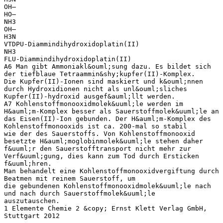
OH–
HO–
NH3
OH–
H3N
VTDPU-Diammindihydroxidoplatin(II)
NH3
FLU-Diammindihydroxidoplatin(II)
A6 Man gibt Ammoniakl&ouml;sung dazu. Es bildet sich
der tiefblaue Tetraammin&shy;kupfer(II)-Komplex.
Die Kupfer(II)-Ionen sind maskiert und k&ouml;nnen
durch Hydroxidionen nicht als unl&ouml;sliches
Kupfer(II)-hydroxid ausgef&auml;llt werden.
A7 Kohlenstoffmonooxidmolek&uuml;le werden im
H&auml;m-Komplex besser als Sauerstoffmolek&uuml;le an
das Eisen(II)-Ion gebunden. Der H&auml;m-Komplex des
Kohlenstoffmonooxids ist ca. 200-mal so stabil
wie der des Sauerstoffs. Von Kohlenstoffmonooxid
besetzte H&auml;moglobinmolek&uuml;le stehen daher
f&uuml;r den Sauerstofftransport nicht mehr zur
Verf&uuml;gung, dies kann zum Tod durch Ersticken
f&uuml;hren.
Man behandelt eine Kohlenstoffmonooxidvergiftung durch
Beatmen mit reinem Sauerstoff, um
die gebundenen Kohlenstoffmonooxidmolek&uuml;le nach
und nach durch Sauerstoffmolek&uuml;le
auszutauschen.
1 Elemente Chemie 2 &copy; Ernst Klett Verlag GmbH,