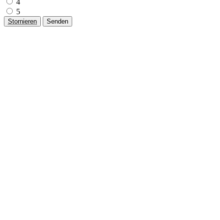
4
5
Stornieren
Senden