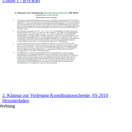
Übung 1 - IPN-Kiel
2. Klausur zur Vorlesung Koordinationschemie, SS 2010
Herunterladen
Werbung