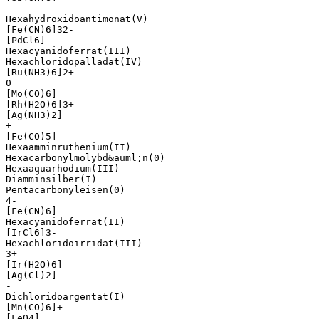
-
Hexahydroxidoantimonat(V)
[Fe(CN)6]32-
[PdCl6]
Hexacyanidoferrat(III)
Hexachloridopalladat(IV)
[Ru(NH3)6]2+
0
[Mo(CO)6]
[Rh(H2O)6]3+
[Ag(NH3)2]
+
[Fe(CO)5]
Hexaamminruthenium(II)
Hexacarbonylmolybd&auml;n(0)
Hexaaquarhodium(III)
Diamminsilber(I)
Pentacarbonyleisen(0)
4-
[Fe(CN)6]
Hexacyanidoferrat(II)
[IrCl6]3-
Hexachloridoirridat(III)
3+
[Ir(H2O)6]
[Ag(Cl)2]
-
Dichloridoargentat(I)
[Mn(CO)6]+
[FeO4]