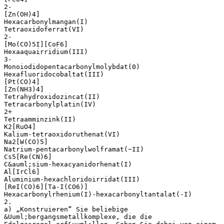
2-
[Zn(OH)4]
Hexacarbonylmangan(I)
Tetraoxidoferrat(VI)
2-
[Mo(CO)5I][CoF6]
Hexaaquairridium(III)
3-
Monoiodidopentacarbonylmolybdat(0)
Hexafluoridocobaltat(III)
[Pt(CO)4]
[Zn(NH3)4]
Tetrahydroxidozincat(II)
Tetracarbonylplatin(IV)
2+
Tetraamminzink(II)
K2[RuO4]
Kalium-tetraoxidoruthenat(VI)
Na2[W(CO)5]
Natrium-pentacarbonylwolframat(−II)
Cs5[Re(CN)6]
C&auml;sium-hexacyanidorhenat(I)
Al[IrCl6]
Aluminium-hexachloridoirridat(III)
[ReI(CO)6][Ta-I(CO6)]
Hexacarbonylrhenium(I)-hexacarbonyltantalat(-I)
2.
a) „Konstruieren“ Sie beliebige
&Uuml;bergangsmetallkomplexe, die die