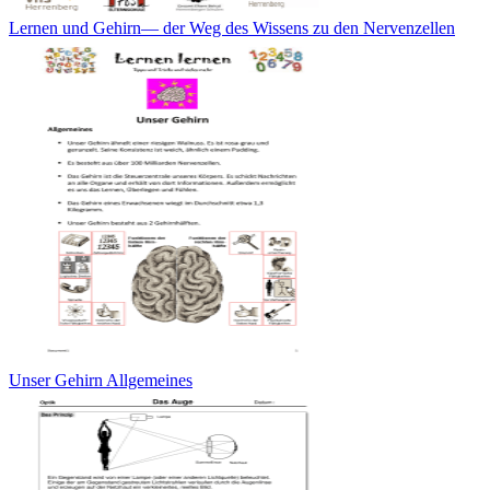
Lernen und Gehirn— der Weg des Wissens zu den Nervenzellen
Unser Gehirn Allgemeines