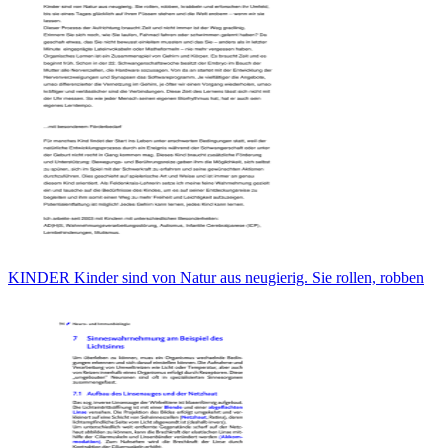
KINDER Kinder sind von Natur aus neugierig. Sie rollen, robben