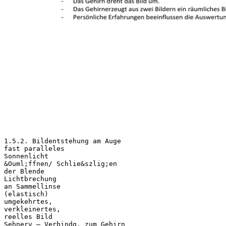
1.5.2. Bildentstehung am Auge
fast paralleles
Sonnenlicht
&Ouml;ffnen/ Schlie&szlig;en
der Blende
Lichtbrechung
an Sammellinse
(elastisch)
umgekehrtes,
verkleinertes,
reelles Bild
Sehnerv – Verbindg. zum Gehirn