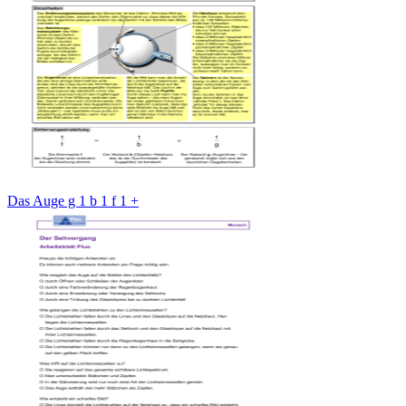
Das Auge g 1 b 1 f 1 +