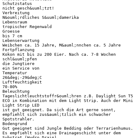
Schutzstatus
nicht gesch&uuml;tzt!
Verbreitung
N&ouml;rdliches S&uuml;damerika
Lebensraum
tropischer Regenwald
Groesse
bis 7 cm
Lebenserwartung
Weibchen ca. 15 Jahre, M&auml;nnchen ca. 5 Jahre
Fortpflanzung
Kokon mit bis zu 200 Eier. Nach ca. 7-8 Wochen
schl&uuml;pfen
die Jungtiere
ein Service von
Temperatur
26&deg;-29&deg;C
Luftfeuchtigkeit
70-80%
Beleuchtung
Tageslichtleuchtstoffr&ouml;hren z.B. Daylight Sun T5
ECO in Kombination mit dem Light Strip. Auch der Mini
Light Strip LED
ist gut geeignet. Da sich die Art gerne sonnt,
empfiehlt sich zus&auml;tzlich ein schwacher
Spotstrahler.
Bodengrund
Gut geeignet sind Jungle Bedding oder Terrarienhumus.
Es empfiehlt sich eine Drainageschicht unter dem
Substrat (Hydro Drain).