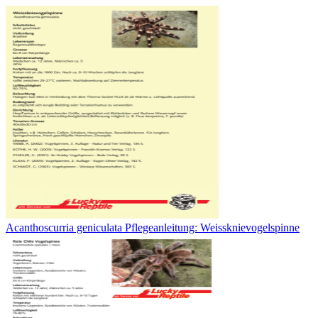
Acanthoscurria geniculata Pflegeanleitung: Weissknievogelspinne