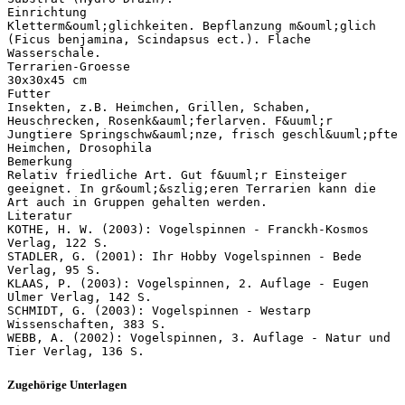
Einrichtung
Kletterm&ouml;glichkeiten. Bepflanzung m&ouml;glich
(Ficus benjamina, Scindapsus ect.). Flache
Wasserschale.
Terrarien-Groesse
30x30x45 cm
Futter
Insekten, z.B. Heimchen, Grillen, Schaben,
Heuschrecken, Rosenk&auml;ferlarven. F&uuml;r
Jungtiere Springschw&auml;nze, frisch geschl&uuml;pfte
Heimchen, Drosophila
Bemerkung
Relativ friedliche Art. Gut f&uuml;r Einsteiger
geeignet. In gr&ouml;&szlig;eren Terrarien kann die
Art auch in Gruppen gehalten werden.
Literatur
KOTHE, H. W. (2003): Vogelspinnen - Franckh-Kosmos
Verlag, 122 S.
STADLER, G. (2001): Ihr Hobby Vogelspinnen - Bede
Verlag, 95 S.
KLAAS, P. (2003): Vogelspinnen, 2. Auflage - Eugen
Ulmer Verlag, 142 S.
SCHMIDT, G. (2003): Vogelspinnen - Westarp
Wissenschaften, 383 S.
WEBB, A. (2002): Vogelspinnen, 3. Auflage - Natur und
Zugehörige Unterlagen