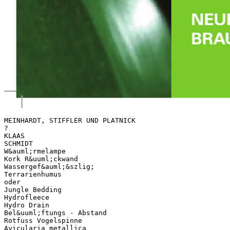
MEINHARDT, STIFFLER UND PLATNICK
?
KLAAS
SCHMIDT
W&auml;rmelampe
Kork R&uuml;ckwand
Wassergef&auml;&szlig;
Terrarienhumus
oder
Jungle Bedding
Hydrofleece
Hydro Drain
Bel&uuml;ftungs - Abstand
Rotfuss Vogelspinne
Avicularia metallica