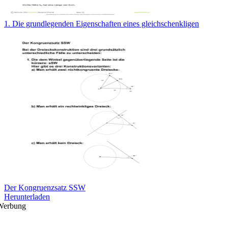
1. Die grundlegenden Eigenschaften eines gleichschenkligen
Der Kongruenzsatz SSW
Herunterladen
Werbung