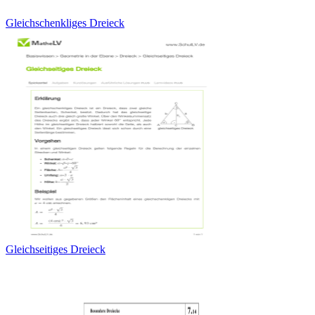
Gleichschenkliges Dreieck
Gleichseitiges Dreieck