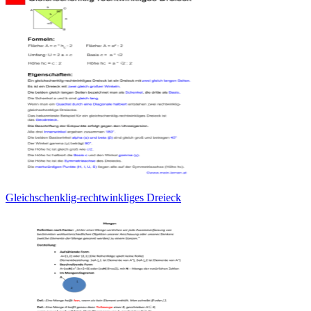
Gleichschenklig-rechtwinkliges Dreieck