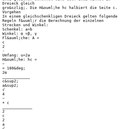
Dreieck gleich
gro&szlig;. Die H&ouml;he hc halbiert die Seite c.
Vorgehen
In einem gleichschenkligen Dreieck gelten folgende
Regeln f&uuml;r die Berechnung der einzelnen
Strecken und Winkel:
Schenkel: a=b
Winkel: α =β, γ
Fl&auml;che: A =
c
2
⋅
Umfang: u=2a
H&ouml;he: hc =
−
= 180&deg;
2α
⎯⎯⎯⎯⎯⎯⎯⎯⎯⎯⎯⎯
c&sup2;
a&sup2;
√
4
−
+ c
⎯⎯⎯⎯⎯⎯⎯⎯⎯⎯⎯⎯⎯
2
c
2
a
√