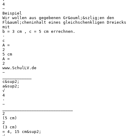
4
−
Beispiel
Wir wollen aus gegebenen Gr&ouml;&szlig;en den
Fl&auml;cheninhalt eines gleichschenkligen Dreiecks
mit
b = 3 cm , c = 5 cm errechnen.
⋅
c
A =
2
5 cm
A =
2
www.SchulLV.de
−
⎯⎯⎯⎯⎯⎯⎯⎯⎯⎯⎯⎯
c&sup2;
a&sup2;
√
4
⋅
−
⎯⎯⎯⎯⎯⎯⎯⎯⎯⎯⎯⎯⎯⎯⎯⎯⎯⎯⎯⎯⎯⎯⎯⎯⎯⎯⎯⎯⎯
2
(5 cm)
2
(3 cm)
= 4, 15 cm&sup2;