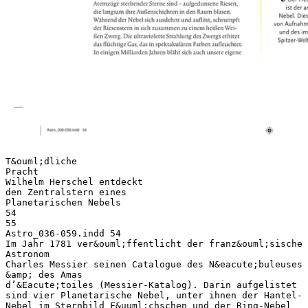
T&ouml;dliche
Pracht
Wilhelm Herschel entdeckt
den Zentralstern eines
Planetarischen Nebels
54
55
Astro_036-059.indd 54
Im Jahr 1781 ver&ouml;ffentlicht der franz&ouml;sische
Astronom
Charles Messier seinen Catalogue des N&eacute;buleuses
&amp; des Amas
d’&Eacute;toiles (Messier-Katalog). Darin aufgelistet
sind vier Planetarische Nebel, unter ihnen der Hantel-
Nebel im Sternbild F&uuml;chschen und der Ring-Nebel