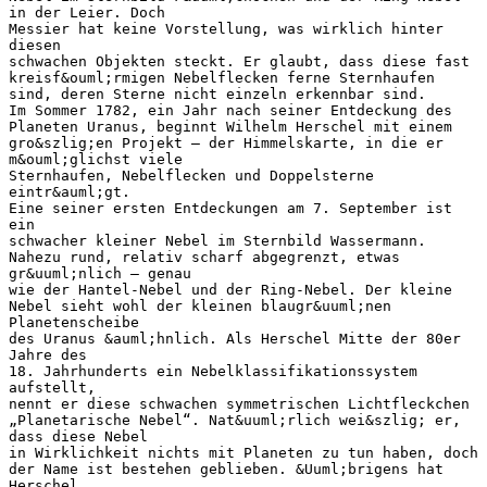
in der Leier. Doch
Messier hat keine Vorstellung, was wirklich hinter
diesen
schwachen Objekten steckt. Er glaubt, dass diese fast
kreisf&ouml;rmigen Nebelflecken ferne Sternhaufen
sind, deren Sterne nicht einzeln erkennbar sind.
Im Sommer 1782, ein Jahr nach seiner Entdeckung des
Planeten Uranus, beginnt Wilhelm Herschel mit einem
gro&szlig;en Projekt – der Himmelskarte, in die er
m&ouml;glichst viele
Sternhaufen, Nebelflecken und Doppelsterne
eintr&auml;gt.
Eine seiner ersten Entdeckungen am 7. September ist
ein
schwacher kleiner Nebel im Sternbild Wassermann.
Nahezu rund, relativ scharf abgegrenzt, etwas
gr&uuml;nlich – genau
wie der Hantel-Nebel und der Ring-Nebel. Der kleine
Nebel sieht wohl der kleinen blaugr&uuml;nen
Planetenscheibe
des Uranus &auml;hnlich. Als Herschel Mitte der 80er
Jahre des
18. Jahrhunderts ein Nebelklassifikationssystem
aufstellt,
nennt er diese schwachen symmetrischen Lichtfleckchen
„Planetarische Nebel“. Nat&uuml;rlich wei&szlig; er,
dass diese Nebel
in Wirklichkeit nichts mit Planeten zu tun haben, doch
der Name ist bestehen geblieben. &Uuml;brigens hat
Herschel