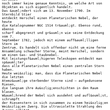
noch immer keine genaue Kenntnis, um welche Art von
Objekten es sich eigentlich handelt.
Das &auml;ndert sich am 13. November 1790. Im
Sternbild Stier
entdeckt Herschel einen Planetarischen Nebel, der
heute
die Katalognummer NGC 1514 tr&auml;gt. Ebenso rund,
ebenso
scharf abgegrenzt und gr&uuml;n wie seine Entdeckung
vom 7.
September 1782, jedoch mit einem auff&auml;lligen
Stern im
Zentrum. Es handelt sich offenbar nicht um eine ferne
Ansammlung schwacher Sterne, meint Herschel, sondern
um einen Gas- und Staubnebel.
Mit leistungsf&auml;higeren Teleskopen entdeckt man
sp&auml;ter,
dass alle Planetarischen Nebel einen zentralen Stern
haben.
Heute wei&szlig; man, dass die Planetarischen Nebel
die letzten
Atemz&uuml;ge sterbender Sterne sind – aufgedunsene
Riesen,
die langsam ihre Au&szlig;enschichten in den Raum
blasen.
W&auml;hrend der Nebel sich ausdehnt und aufl&ouml;st,
schrumpft
der Riesenstern in sich zusammen zu einem hei&szlig;en
Wei&szlig;en Zwerg. Die ultraviolette Strahlung des