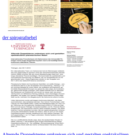
der spirografnebel
Alternde Doppelsterne umkreisen sich und gestalten spektakulären