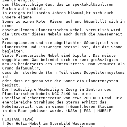
Zwergs erhitzt
das fl&uuml;chtige Gas, das in spektakul&auml;ren
Farben aufleuchtet.
In einigen Milliarden Jahren bl&auml;ht sich auch
unsere eigene
Sonne zu einem Roten Riesen auf und h&uuml;llt sich in
einen
anschwellenden Planetarischen Nebel. Vermutlich wird
die Struktur dieses Nebels auch durch die Anwesenheit
der
Riesenplaneten und die abgeflachten G&uuml;rtel von
Planetoiden und Eiszwergen beeinflusst, die die Sonne
begleiten.
Viele Planetarische Nebel sind bipolar: Das meiste
weggeblasene Gas befindet sich in zwei gro&szlig;en
Keulen beiderseits des Zentralsterns. Man vermutet als
Grund daf&uuml;r,
dass der sterbende Stern Teil eines Doppelsternsystems
ist
oder dass er genau wie die Sonne ein Planetensystem
besitzt.
Der hei&szlig;e Wei&szlig;e Zwerg im Zentrum des
Planetarischen Nebels NGC 2440 hat eine
Oberfl&auml;chentemperatur von etwa 200 000 Grad. Die
energiereiche Strahlung des Sterns erhitzt das
Nebelmaterial, das in einem fr&uuml;heren Stadium
in den Raum geblasen wurde. (NASA | ESA | HUBBLE
\
HERITAGE TEAM)
[ Der Helix-Nebel im Sternbild Wassermann