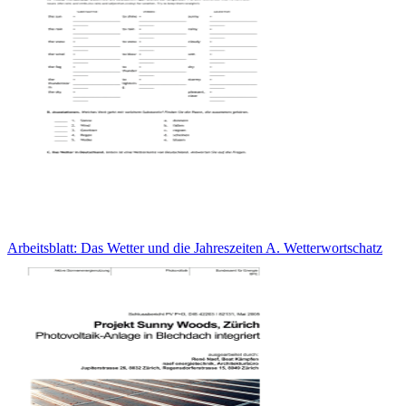
Arbeitsblatt: Das Wetter und die Jahreszeiten A. Wetterwortschatz