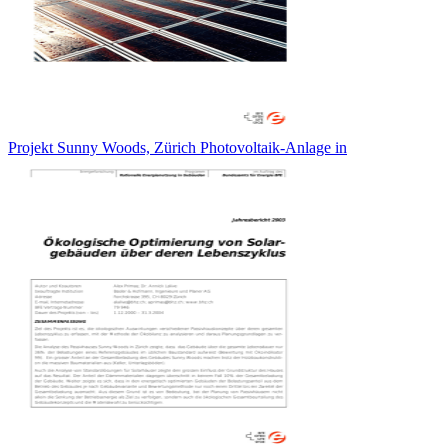
Projekt Sunny Woods, Zürich Photovoltaik-Anlage in