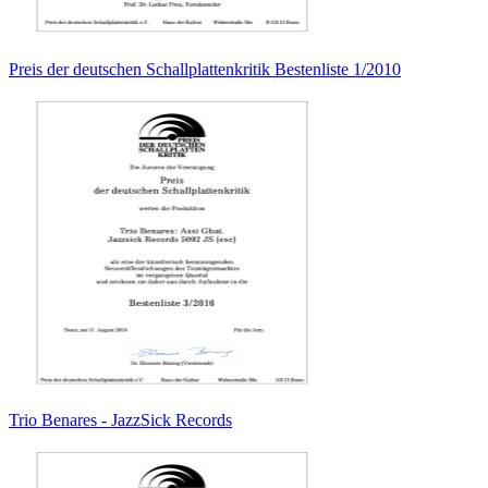
Preis der deutschen Schallplattenkritik Bestenliste 1/2010
Trio Benares - JazzSick Records