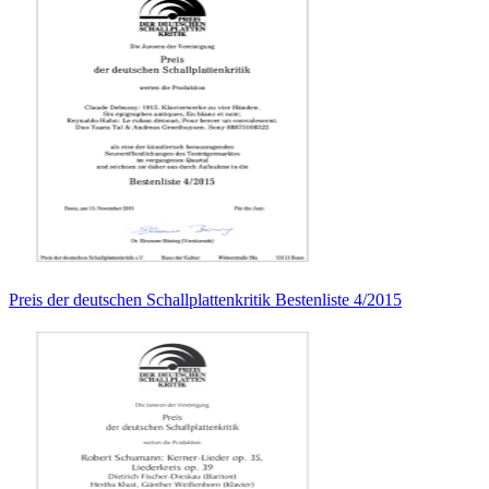
Preis der deutschen Schallplattenkritik Bestenliste 4/2015