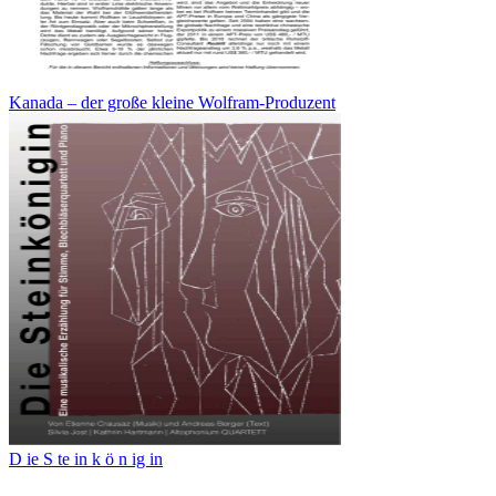
Kanada – der große kleine Wolfram-Produzent
D ie S te in k ö n ig in