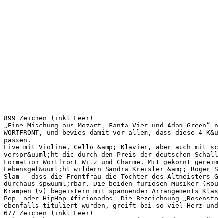
899 Zeichen (inkl Leer)
„Eine Mischung aus Mozart, Fanta Vier und Adam Green“ n
WORTFRONT, und bewies damit vor allem, dass diese 4 K&u
passen.
Live mit Violine, Cello &amp; Klavier, aber auch mit sc
verspr&uuml;ht die durch den Preis der deutschen Schall
Formation Wortfront Witz und Charme. Mit gekonnt gereim
Lebensgef&uuml;hl wildern Sandra Kreisler &amp; Roger 
Slam – dass die Frontfrau die Tochter des Altmeisters G
durchaus sp&uuml;rbar. Die beiden furiosen Musiker (Rou
Krampen (v) begeistern mit spannenden Arrangements Klas
Pop- oder HipHop Aficionados. Die Bezeichnung „Rosensto
ebenfalls tituliert wurden, greift bei so viel Herz und
677 Zeichen (inkl Leer)