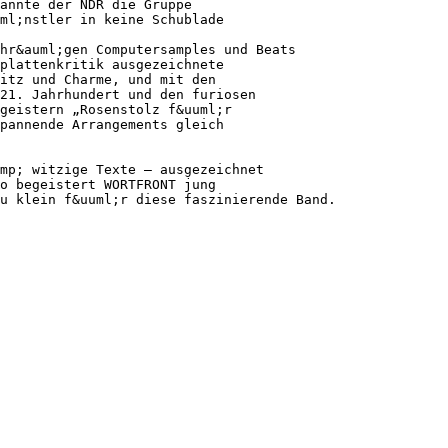
annte der NDR die Gruppe
ml;nstler in keine Schublade
hr&auml;gen Computersamples und Beats
plattenkritik ausgezeichnete
itz und Charme, und mit den
21. Jahrhundert und den furiosen
geistern „Rosenstolz f&uuml;r
pannende Arrangements gleich
mp; witzige Texte – ausgezeichnet
o begeistert WORTFRONT jung