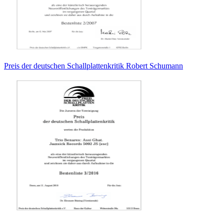
Preis der deutschen Schallplattenkritik Robert Schumann