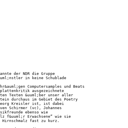
annte der NDR die Gruppe
uml;nstler in keine Schublade
hr&auml;gen Computersamples und Beats
plattenkritik ausgezeichnete
ten Texten &uuml;ber unser aller
Stein durchaus im Gebiet des Poetry
eorg Kreisler ist, ist dabei
ven Schirmer (vc), Johannes
sikfreunde ebenso wie
lz f&uuml;r Erwachsene“ wie sie
 Hirnschmalz fast zu kurz.