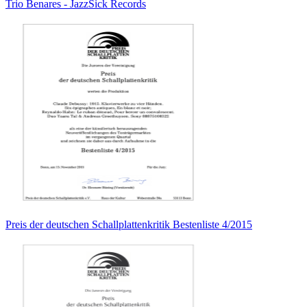
Trio Benares - JazzSick Records
Preis der deutschen Schallplattenkritik Bestenliste 4/2015