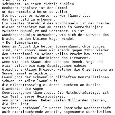
steht, sanft
schimmert. An einem richtig dunklen
Beobachtungsplatz ist der Himmel
um das Himmels-W herum so voller
Sterne, dass es mitunter schwer f&auml;llt,
das Sternbild zu erkennen.
Ein viertes Sternbild des Nordhimmels ist der Drache.
Diesen beobachtet man am besten im Sommerhalbjahr
zwischen M&auml;rz und September. Es ist
wundersch&ouml;n anzusehen, wie sich der Schwanz des
Drachen um den kleinen Wagen windet.
• Der Sommerhimmel
Wenn im August die hellen Sommern&auml;chte vorbei
sind, dann k&ouml;nnen wir abends gegen 22h30 wieder
den Sternhimmel in seiner vollen Pracht bewundern.
Drei helle Sterne dominieren das Firmament,
wenn wir nach S&uuml;den schauen: Deneb, Vega und
Atair bilden ein einpr&auml;gsames nahezu
gleichschenkliges Dreieck, welches die Orientierung am
Sommerhimmel erleichtert.
L&auml;ngs der sch&ouml;n bildhaften Konstellationen
Schwan und Adler l&auml;uft
die Milchstra&szlig;e, deren Leuchten an dunklen
Standorten die Augen
&uuml;bergehen l&auml;sst. Die Milchstra&szlig;e ist
ein Teil unserer Heimatgalaxis,
von innen gesehen. Neben vielen Milliarden Sternen,
die ihr Licht
vereinen, enth&auml;lt unsere kosmische Nachbarschaft
auch nichtleuchtende Anteile, sogenannte Dunkelwolken.