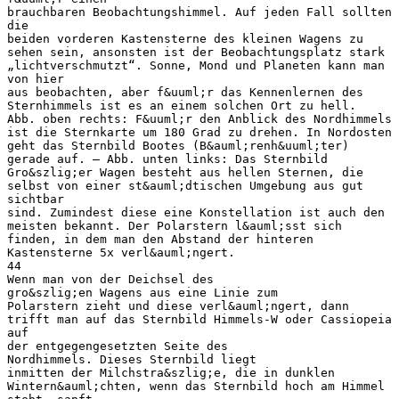
brauchbaren Beobachtungshimmel. Auf jeden Fall sollten
die
beiden vorderen Kastensterne des kleinen Wagens zu
sehen sein, ansonsten ist der Beobachtungsplatz stark
„lichtverschmutzt“. Sonne, Mond und Planeten kann man
von hier
aus beobachten, aber f&uuml;r das Kennenlernen des
Sternhimmels ist es an einem solchen Ort zu hell.
Abb. oben rechts: F&uuml;r den Anblick des Nordhimmels
ist die Sternkarte um 180 Grad zu drehen. In Nordosten
geht das Sternbild Bootes (B&auml;renh&uuml;ter)
gerade auf. – Abb. unten links: Das Sternbild
Gro&szlig;er Wagen besteht aus hellen Sternen, die
selbst von einer st&auml;dtischen Umgebung aus gut
sichtbar
sind. Zumindest diese eine Konstellation ist auch den
meisten bekannt. Der Polarstern l&auml;sst sich
finden, in dem man den Abstand der hinteren
Kastensterne 5x verl&auml;ngert.
44
Wenn man von der Deichsel des
gro&szlig;en Wagens aus eine Linie zum
Polarstern zieht und diese verl&auml;ngert, dann
trifft man auf das Sternbild Himmels-W oder Cassiopeia
auf
der entgegengesetzten Seite des
Nordhimmels. Dieses Sternbild liegt
inmitten der Milchstra&szlig;e, die in dunklen
Wintern&auml;chten, wenn das Sternbild hoch am Himmel