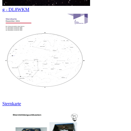
g - DL8WKM
Sternkarte