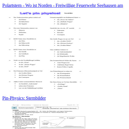
Polartstern - Wo ist Norden - Freiwillige Feuerwehr Seehausen am
Pin-Physics: Sternbilder