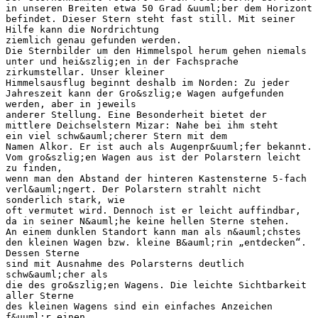
in unseren Breiten etwa 50 Grad &uuml;ber dem Horizont
befindet. Dieser Stern steht fast still. Mit seiner
Hilfe kann die Nordrichtung
ziemlich genau gefunden werden.
Die Sternbilder um den Himmelspol herum gehen niemals
unter und hei&szlig;en in der Fachsprache
zirkumstellar. Unser kleiner
Himmelsausflug beginnt deshalb im Norden: Zu jeder
Jahreszeit kann der Gro&szlig;e Wagen aufgefunden
werden, aber in jeweils
anderer Stellung. Eine Besonderheit bietet der
mittlere Deichselstern Mizar: Nahe bei ihm steht
ein viel schw&auml;cherer Stern mit dem
Namen Alkor. Er ist auch als Augenpr&uuml;fer bekannt.
Vom gro&szlig;en Wagen aus ist der Polarstern leicht
zu finden,
wenn man den Abstand der hinteren Kastensterne 5-fach
verl&auml;ngert. Der Polarstern strahlt nicht
sonderlich stark, wie
oft vermutet wird. Dennoch ist er leicht auffindbar,
da in seiner N&auml;he keine hellen Sterne stehen.
An einem dunklen Standort kann man als n&auml;chstes
den kleinen Wagen bzw. kleine B&auml;rin „entdecken“.
Dessen Sterne
sind mit Ausnahme des Polarsterns deutlich
schw&auml;cher als
die des gro&szlig;en Wagens. Die leichte Sichtbarkeit
aller Sterne
des kleinen Wagens sind ein einfaches Anzeichen
f&uuml;r einen