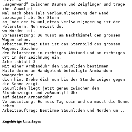
„Wagenwand“ zwischen Daumen und Zeigfinger und trage
ihn f&uuml;nf
Mal nach oben (als Verl&auml;ngerung der Wand
sozusagen) ab. Der Stern
am Ende der f&uuml;nften Verl&auml;ngerung ist der
Polarstern. Nun weisst du,
wo Norden ist.
Voraussetzung: Du musst am Nachthimmel den grossen
Wagen sehen.
Arbeitsauftrag: Dies ist das Sternbild des grossen
Wagens. Zeichne
den Polarstern im richtigen Abstand und am richtigen
Ort in der Zeichnung ein.
Arbeitsblatt 3
Mit einer Armbanduhr den S&uuml;den bestimmen
Halte deine am Handgelenk befestigte Armbanduhr
waagrecht vor
dich hin. Drehe dich nun bis der Stundenzeiger gegen
die Sonne zeigt.
S&uuml;den liegt jetzt genau zwischen dem
Stundenzeiger und zw&ouml;lf Uhr
auf deiner Armbanduhr.
Voraussetzung: Es muss Tag sein und du musst die Sonne
sehen.
Zugehörige Unterlagen