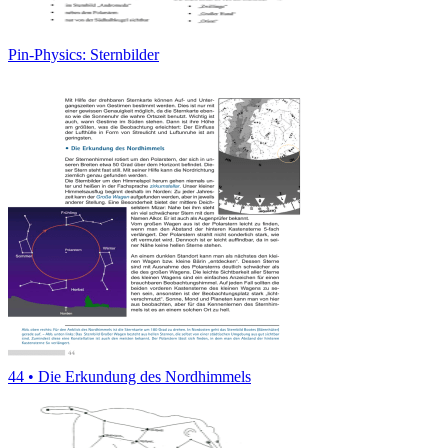
Pin-Physics: Sternbilder
44 • Die Erkundung des Nordhimmels