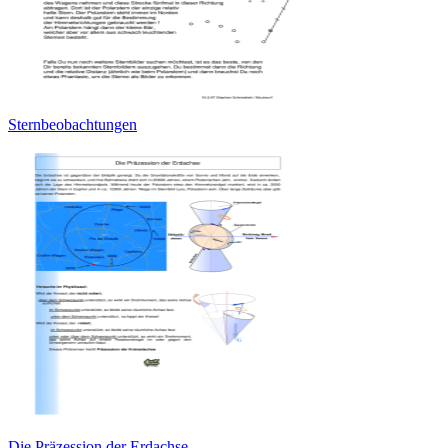
Sternbeobachtungen
Die Präzession der Erdachse