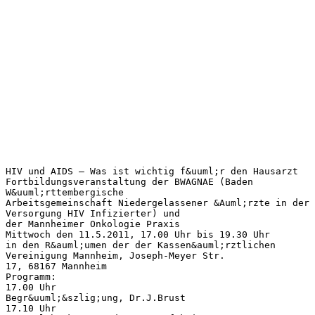
HIV und AIDS – Was ist wichtig f&uuml;r den Hausarzt
Fortbildungsveranstaltung der BWAGNAE (Baden
W&uuml;rttembergische
Arbeitsgemeinschaft Niedergelassener &Auml;rzte in der
Versorgung HIV Infizierter) und
der Mannheimer Onkologie Praxis
Mittwoch den 11.5.2011, 17.00 Uhr bis 19.30 Uhr
in den R&auml;umen der der Kassen&auml;rztlichen
Vereinigung Mannheim, Joseph-Meyer Str.
17, 68167 Mannheim
Programm:
17.00 Uhr
Begr&uuml;&szlig;ung, Dr.J.Brust
17.10 Uhr