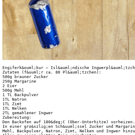
Engiferk&ouml;kur – Isl&auml;ndische Ingwerpl&auml;tzch
Zutaten (f&uuml;r ca. 80 Pl&auml;tzchen):
500g brauner Zucker
250g Margarine
2 Eier
500g Mehl
1 TL Backpulver
1TL Natron
1TL Zimt
1TL Nelken
2TL gemahlener Ingwer
Zubereitung:
Den Backofen auf 180&deg;C (Ober-Unterhitze) vorheizen.
In einer gro&szlig;en Sch&uuml;ssel Zucker und Margarin
Mehl, Backpulver, Natron, Zimt, Nelken und Ingwer hinzu