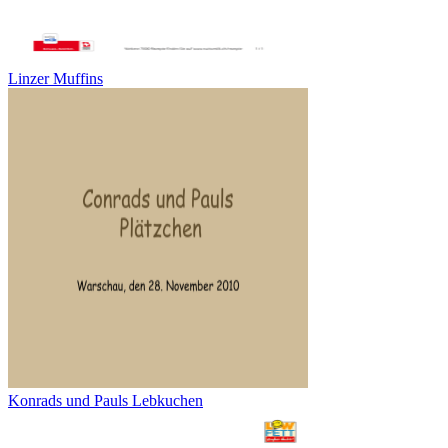
Linzer Muffins
Konrads und Pauls Lebkuchen