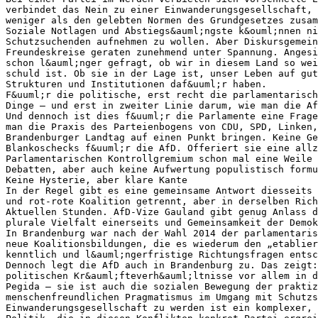
verbindet das Nein zu einer Einwanderungsgesellschaft, 
weniger als den gelebten Normen des Grundgesetzes zusam
Soziale Notlagen und Abstiegs&auml;ngste k&ouml;nnen n
Schutzsuchenden aufnehmen zu wollen. Aber Diskursgemein
Freundeskreise geraten zunehmend unter Spannung. Angesi
schon l&auml;nger gefragt, ob wir in diesem Land so wei
schuld ist. Ob sie in der Lage ist, unser Leben auf gut
Strukturen und Institutionen daf&uuml;r haben.
F&uuml;r die politische, erst recht die parlamentarisch
Dinge – und erst in zweiter Linie darum, wie man die Af
Und dennoch ist dies f&uuml;r die Parlamente eine Frage
man die Praxis des Parteienbogens von CDU, SPD, Linken,
Brandenburger Landtag auf einen Punkt bringen. Keine G
Blankoschecks f&uuml;r die AfD. Offeriert sie eine allz
Parlamentarischen Kontrollgremium schon mal eine Weile 
Debatten, aber auch keine Aufwertung populistisch formu
Keine Hysterie, aber klare Kante
In der Regel gibt es eine gemeinsame Antwort diesseits 
und rot-rote Koalition getrennt, aber in derselben Rich
Aktuellen Stunden. AfD-Vize Gauland gibt genug Anlass 
plurale Vielfalt einerseits und Gemeinsamkeit der Demok
In Brandenburg war nach der Wahl 2014 der parlamentaris
neue Koalitionsbildungen, die es wiederum den „etablier
kenntlich und l&auml;ngerfristige Richtungsfragen entsc
Dennoch legt die AfD auch in Brandenburg zu. Das zeigt:
politischen Kr&auml;fteverh&auml;ltnisse vor allem in d
Pegida – sie ist auch die sozialen Bewegung der praktiz
menschenfreundlichen Pragmatismus im Umgang mit Schutzs
Einwanderungsgesellschaft zu werden ist ein komplexer, 