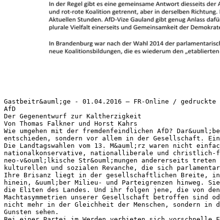
Gastbeitr&auml;ge - 01.04.2016 – FR-Online / gedruckte 
AfD
Der Gegenentwurf zur Kaltherzigkeit
Von Thomas Falkner und Horst Kahrs
Wie umgehen mit der fremdenfeindlichen AfD? Dar&uuml;be
entschieden, sondern vor allem in der Gesellschaft. Ein
Die Landtagswahlen vom 13. M&auml;rz waren nicht einfac
nationalkonservative, nationalliberale und christlich-
neo-v&ouml;lkische Str&ouml;mungen andererseits treten 
kulturellen und sozialen Revanche, die sich parlamentar
Ihre Brisanz liegt in der gesellschaftlichen Breite, in
hinein, &uuml;ber Milieu- und Parteigrenzen hinweg. Sie
die Eliten des Landes. Und ihr folgen jene, die von den
Machtasymmetrien unserer Gesellschaft betroffen sind od
nicht mehr in der Gleichheit der Menschen, sondern in d
Gunsten sehen.
Bei einer Partei im Werden verbieten sich vorschnelle E