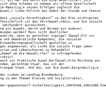
ft, mit der und durch die eine Gesellschaft sich
sich ohne Schaden zu nehmen als offene Gesellschaft
im Ma&szlig;e seines Erfolges zugleich die
&uuml;r linke Politik das Gebot der Stunde und Chance
 dass „soziale Gerechtigkeit“ zu den drei wichtigsten
fensichtlich ist das Verst&auml;ndnis, wie die soziale
 Jahrhundert auszeichnet,
nd ein Aspekt, Werte und Normen ein anderer.
mieden werden? Muss nicht deutlicher
auml;he, wenn es gerechter zuginge? Z&auml;hlt zur
le und demokratische Kompetenz, die sozialen
Einwanderungsgesellschaft gestalten zu
gen angemessen, als Linke die soziale Frage immer
urcen und Lebenschancen zu behandeln?
 „Kampf um die D&ouml;rfer“ in schrumpfenden
ruktur?
auch ins Praktische &uuml;berf&uuml;hrte Mischung aus
endem, gerechtem Staat. Das ist der
strengem Staat. Und das, was die &uuml;bergro&szlig;e
 der Linken im Landtag Brandenburg.
ng zu den Themen Klassen und Sozialstruktur,