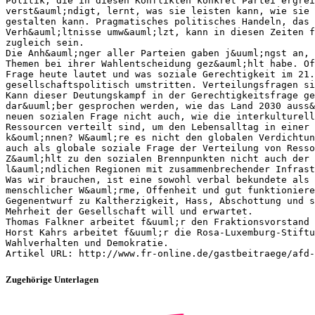
Politik, die in diesen Konflikten konkret Partei ergrei
verst&auml;ndigt, lernt, was sie leisten kann, wie sie 
gestalten kann. Pragmatisches politisches Handeln, das 
Verh&auml;ltnisse umw&auml;lzt, kann in diesen Zeiten f
zugleich sein.
Die Anh&auml;nger aller Parteien gaben j&uuml;ngst an,
Themen bei ihrer Wahlentscheidung gez&auml;hlt habe. Of
Frage heute lautet und was soziale Gerechtigkeit im 21.
gesellschaftspolitisch umstritten. Verteilungsfragen si
Kann dieser Deutungskampf in der Gerechtigkeitsfrage ge
dar&uuml;ber gesprochen werden, wie das Land 2030 auss&
neuen sozialen Frage nicht auch, wie die interkulturel
Ressourcen verteilt sind, um den Lebensalltag in einer 
k&ouml;nnen? W&auml;re es nicht den globalen Verdichtun
auch als globale soziale Frage der Verteilung von Resso
Z&auml;hlt zu den sozialen Brennpunkten nicht auch der
l&auml;ndlichen Regionen mit zusammenbrechender Infrast
Was wir brauchen, ist eine sowohl verbal bekundete als 
menschlicher W&auml;rme, Offenheit und gut funktionier
Gegenentwurf zu Kaltherzigkeit, Hass, Abschottung und 
Mehrheit der Gesellschaft will und erwartet.
Thomas Falkner arbeitet f&uuml;r den Fraktionsvorstand
Horst Kahrs arbeitet f&uuml;r die Rosa-Luxemburg-Stiftu
Wahlverhalten und Demokratie.
Zugehörige Unterlagen