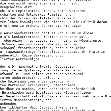
die von nicht mehr, aber eben auch nicht
mengehalten wird.
icht als Legitimation dienen, keine weiteren
schaften und Netzwerke, Familien und
chts der Krisen der letzten Jahre wird
ter leben k&ouml;nnen wie bisher. Ob die Politik daran
e Art neu zu ordnen. Ob wir die richtigen
e Auseinandersetzung geht es vor allem um diese
D als konkurrierende Fraktion behandeln soll.
. Abgrenzen – ja, ausgrenzen – nein, so k&ouml;nnte
 Gr&uuml;nen und Freien W&auml;hlern im
esch&auml;ftsordnungstricks, aber auch keine
u fragw&uuml;rdige Personalie, so bleibt ihr Platz im
unbesetzt. Keine Verweigerung von
lierter Antr&auml;ge.
der AfD, manchmal antworten Opposition
tung. Keine Hysterie, aber klare Kante in
daf&uuml;r – und selten war es so wohltuend,
raten andererseits zu erleben.
che Spielraum zwar enger geworden –
ten Parteien“ erschweren, Unterschiede
heidbar zu machen, waren aber nicht erforderlich.
 Entschieden wird &uuml;ber die k&uuml;nftigen
er Gesellschaft selbst. Die aber ist weit mehr als AfD u
ierten Menschenrechte, des
uchenden.
konflikthafter Weg. Gebraucht wird eine