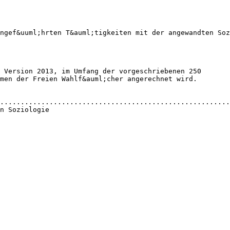
ngef&uuml;hrten T&auml;tigkeiten mit der angewandten Soz
 Version 2013, im Umfang der vorgeschriebenen 250
men der Freien Wahlf&auml;cher angerechnet wird.
........................................................