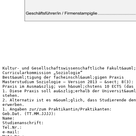
Kultur- und Gesellschaftswissenschaftliche Fakult&auml;
Curricularkommission „Soziologie“
Best&auml;tigung der facheinschl&auml;gigen Praxis
Masterstudium Soziologie – Version 2013 – &sect; 8(3): 
Praxis im Ausma&szlig; von h&ouml;chstens 10 ECTS (das 
1. Diese Praxis soll au&szlig;erhalb der Universit&auml
stehen.
2. Alternativ ist es m&ouml;glich, dass Studierende den
erwerben.
1. Angaben zur/zum Praktikantin/Praktikanten:
Geb.Dat. (TT.MM.JJJJ):
Name:
Studienanschrift:
Tel.Nr.:
e-mail: