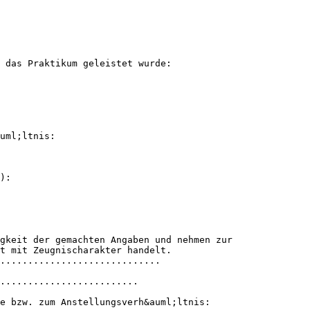
 das Praktikum geleistet wurde:
uml;ltnis:
):
gkeit der gemachten Angaben und nehmen zur
t mit Zeugnischarakter handelt.
.............................
.........................
e bzw. zum Anstellungsverh&auml;ltnis: