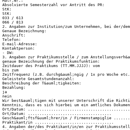
Matr.Nr.:
Absolvierte Semesterzahl vor Antritt des PR:
StK:
StK:
033 / 613
066 / 813
2. Angaben zur Institution/zum Unternehmen, bei der/dem
Genaue Bezeichnung:
Anschrift:
Telefon:
E-mail-Adresse:
Kontaktperson:
- DW:
3. Angaben zur Praktikumsstelle / zum Anstellungsverh&a
genaue Bezeichnung der Praktikumsfunktion:
Zeitdauer des Praktikums (TT.MM.JJJJ): vom
bis zum
Zeitfrequenz (z.B. durchg&auml;ngig / 1x pro Woche etc.
Geleistete Gesamtstundenanzahl:
Beschreibung der T&auml;tigkeiten:
Bezahlung:
ja
nein
Wir best&auml;tigen mit unserer Unterschrift die Richti
Kenntnis, dass es sich hierbei um ein amtliches Dokumen
Ort/Datum: ............................................
Ort/Datum: ....................................
Gesch&auml;ftsf&uuml;hrer/in / Firmenstampiglie .......
Praktikant/in ..................................
4. Angaben der/des Praktikant/in/en zur Praktikumsstell