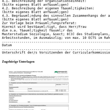
4.1. Beschreibung der Organisationseinheit:
(bitte eigenes Blatt anf&uuml;gen)
4.2. Beschreibung der eigenen T&auml;tigkeiten:
(bitte eigenes Blatt anf&uuml;gen)
4.3. Begr&uuml;ndung des sinnvollen Zusammenhangs der a
(bitte eigenes Blatt anf&uuml;gen)
Zur Vorlage beim Pr&uuml;fungsreferat:
Hiermit wird best&auml;tigt, dass Herr/Frau
die o.a. T&auml;tigkeit f&uuml;r das
Masterstudium Soziologie, &sect; 8(3) des Studienplans,
Arbeitsstunden, im Ausma&szlig; von max. 10 ECTS im Rah
.......................................................
Datum
.......................................................
Zugehörige Unterlagen