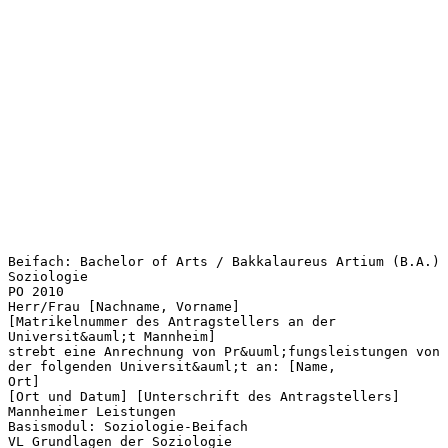
Beifach: Bachelor of Arts / Bakkalaureus Artium (B.A.)
Soziologie
PO 2010
Herr/Frau [Nachname, Vorname]
[Matrikelnummer des Antragstellers an der
Universit&auml;t Mannheim]
strebt eine Anrechnung von Pr&uuml;fungsleistungen von
der folgenden Universit&auml;t an: [Name,
Ort]
[Ort und Datum] [Unterschrift des Antragstellers]
Mannheimer Leistungen
Basismodul: Soziologie-Beifach
VL Grundlagen der Soziologie