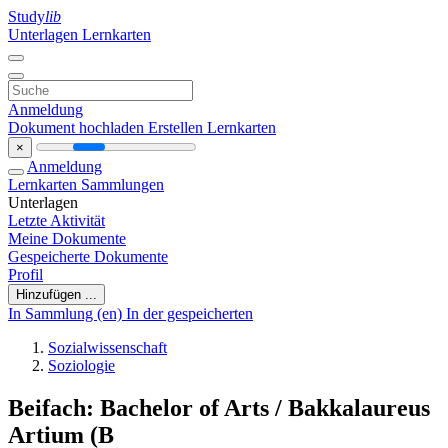
Study
lib
Unterlagen
Lernkarten
Anmeldung
Dokument hochladen
Erstellen Lernkarten
×
Anmeldung
Lernkarten
Sammlungen
Unterlagen
Letzte Aktivität
Meine Dokumente
Gespeicherte Dokumente
Profil
Hinzufügen ...
In Sammlung (en)
In der gespeicherten
Sozialwissenschaft
Soziologie
Beifach: Bachelor of Arts / Bakkalaureus
Artium (B