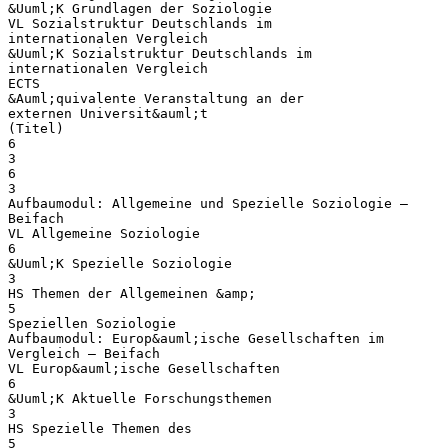
&Uuml;K Grundlagen der Soziologie
VL Sozialstruktur Deutschlands im
internationalen Vergleich
&Uuml;K Sozialstruktur Deutschlands im
internationalen Vergleich
ECTS
&Auml;quivalente Veranstaltung an der
externen Universit&auml;t
(Titel)
6
3
6
3
Aufbaumodul: Allgemeine und Spezielle Soziologie –
Beifach
VL Allgemeine Soziologie
6
&Uuml;K Spezielle Soziologie
3
HS Themen der Allgemeinen &amp;
5
Speziellen Soziologie
Aufbaumodul: Europ&auml;ische Gesellschaften im
Vergleich – Beifach
VL Europ&auml;ische Gesellschaften
6
&Uuml;K Aktuelle Forschungsthemen
3
HS Spezielle Themen des
5