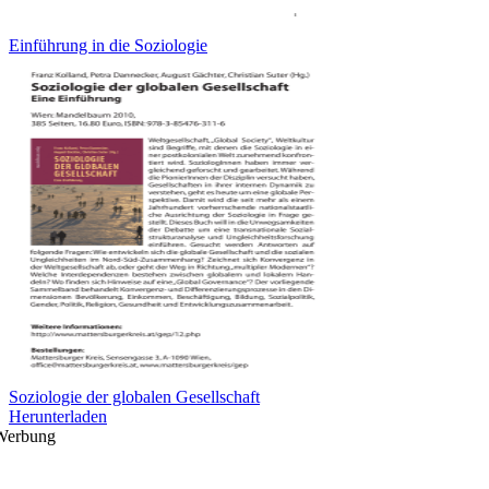
Einführung in die Soziologie
Soziologie der globalen Gesellschaft
Herunterladen
Werbung