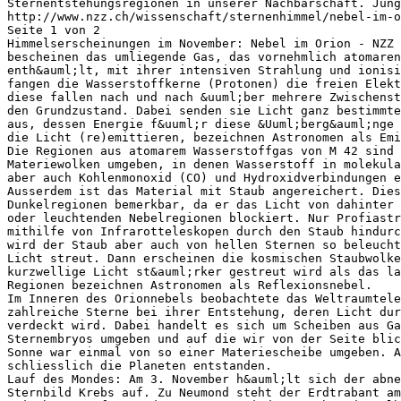
Sternentstehungsregionen in unserer Nachbarschaft. Jung
http://www.nzz.ch/wissenschaft/sternenhimmel/nebel-im-o
Seite 1 von 2
Himmelserscheinungen im November: Nebel im Orion - NZZ 
bescheinen das umliegende Gas, das vornehmlich atomaren
enth&auml;lt, mit ihrer intensiven Strahlung und ionisi
fangen die Wasserstoffkerne (Protonen) die freien Elekt
diese fallen nach und nach &uuml;ber mehrere Zwischenst
den Grundzustand. Dabei senden sie Licht ganz bestimmte
aus, dessen Energie f&uuml;r diese &Uuml;berg&auml;nge 
die Licht (re)emittieren, bezeichnen Astronomen als Emi
Die Regionen aus atomarem Wasserstoffgas von M 42 sind 
Materiewolken umgeben, in denen Wasserstoff in molekula
aber auch Kohlenmonoxid (CO) und Hydroxidverbindungen e
Ausserdem ist das Material mit Staub angereichert. Dies
Dunkelregionen bemerkbar, da er das Licht von dahinter 
oder leuchtenden Nebelregionen blockiert. Nur Profiastr
mithilfe von Infrarotteleskopen durch den Staub hindur
wird der Staub aber auch von hellen Sternen so beleucht
Licht streut. Dann erscheinen die kosmischen Staubwolke
kurzwellige Licht st&auml;rker gestreut wird als das la
Regionen bezeichnen Astronomen als Reflexionsnebel.
Im Inneren des Orionnebels beobachtete das Weltraumtele
zahlreiche Sterne bei ihrer Entstehung, deren Licht dur
verdeckt wird. Dabei handelt es sich um Scheiben aus G
Sternembryos umgeben und auf die wir von der Seite blic
Sonne war einmal von so einer Materiescheibe umgeben. A
schliesslich die Planeten entstanden.
Lauf des Mondes: Am 3. November h&auml;lt sich der abne
Sternbild Krebs auf. Zu Neumond steht der Erdtrabant am