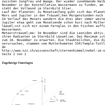
zwischen Jungfrau und Waage. Der wieder zunehmende Halb
November in der Konstellation Wassermann zu finden, am 
steht der Vollmond im Sternbild Stier.
Lauf der Planeten: Zu Monatsanfang gibt sich das Planet
Mars und Jupiter in den fr&uuml;hen Morgenstunden noch 
Im Verlauf des Monats wandern die drei aber immer weite
Jupiter etwa geht zum Monatsende schon kurz nach Mitter
l&auml;sst sich mit einem Fernglas in den Fischen auffi
Wassermann.
Meteorstr&ouml;me: Im November sind die Leoniden aktiv
ihren Radianten im Sternbild L&ouml;we. Das Maximum ist
zum 18. November zu erwarten. Die Staubteilchen, die di
verursachen, stammen vom Mutterkometen 55P/Temple-Tuttl
de
http://www.nzz.ch/wissenschaft/sternenhimmel/nebel-im-o
Zugehörige Unterlagen