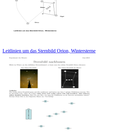
Leitlinien um das Sternbild Orion, Wintersterne