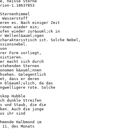
e, heisse Sterne
rion-1.18637853
Sternenhimmel
 Wasserstoff
eren es. Nach einiger Zeit
ronen wieder ein;
ufen wieder zur&uuml;ck in
r Wellenl&auml;ngen
charakteristisch ist. Solche Nebel,
ssionsnebel.
von
rer Form vorliegt,
xistieren.
er macht sich durch
stehenden Sternen
onomen k&ouml;nnen
chsehen. Gelegentlich
et, dass er deren
n bl&auml;ulich, da das
ngwelligere rote. Solche
skop Hubble
ch dunkle Streifen
as und Staub, die die
ken. Auch die junge
us ihr sind
hmende Halbmond im
 11. des Monats