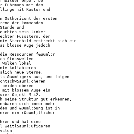
rnbilder empor: Der
r Fuhrmann mit dem
llinge mit Kastor und
n Osthorizont der ersten
rend der kommenden
Stunde und
euchten sein linker
echter Fussstern, der
mte Sternbild erstreckt sich ein
as blosse Auge jedoch
die Ressourcen f&uuml;r
ch Stosswellen
 Wolken lokal
nte kollabieren
slich neue Sterne.
lsj&auml;gers aus, und folgen
chtschw&auml;cheren
 beiden oberen
 mit blossem Auge ein
sier-Objekt M 42.
h seine Struktur gut erkennen,
enbaren sich immer mehr
den und &Uuml;bung ist in
eren ein r&ouml;tlicher
hren und hat eine
l weitl&auml;ufigeren
vsten