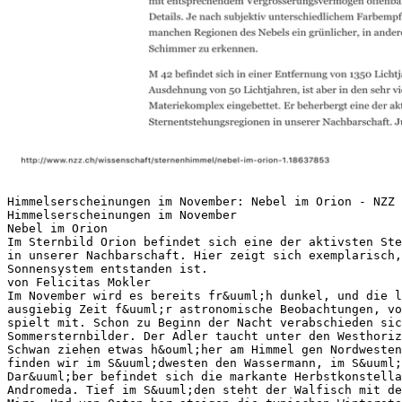
Himmelserscheinungen im November: Nebel im Orion - NZZ 
Himmelserscheinungen im November
Nebel im Orion
Im Sternbild Orion befindet sich eine der aktivsten Ste
in unserer Nachbarschaft. Hier zeigt sich exemplarisch,
Sonnensystem entstanden ist.
von Felicitas Mokler
Im November wird es bereits fr&uuml;h dunkel, und die l
ausgiebig Zeit f&uuml;r astronomische Beobachtungen, vo
spielt mit. Schon zu Beginn der Nacht verabschieden sic
Sommersternbilder. Der Adler taucht unter den Westhoriz
Schwan ziehen etwas h&ouml;her am Himmel gen Nordwesten
finden wir im S&uuml;dwesten den Wassermann, im S&uuml;
Dar&uuml;ber befindet sich die markante Herbstkonstell
Andromeda. Tief im S&uuml;den steht der Walfisch mit de