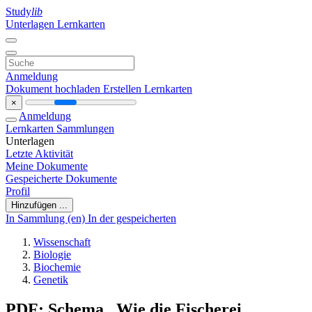
Study
lib
Unterlagen
Lernkarten
Anmeldung
Dokument hochladen
Erstellen Lernkarten
×
Anmeldung
Lernkarten
Sammlungen
Unterlagen
Letzte Aktivität
Meine Dokumente
Gespeicherte Dokumente
Profil
Hinzufügen ...
In Sammlung (en)
In der gespeicherten
Wissenschaft
Biologie
Biochemie
Genetik
PDF: Schema „Wie die Fischerei