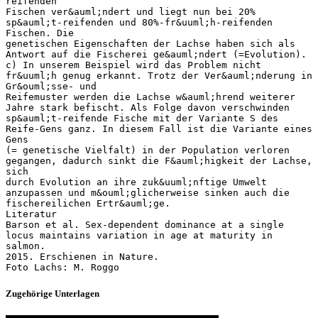
reifenden
Fischen ver&auml;ndert und liegt nun bei 20%
sp&auml;t-reifenden und 80%-fr&uuml;h-reifenden
Fischen. Die
genetischen Eigenschaften der Lachse haben sich als
Antwort auf die Fischerei ge&auml;ndert (=Evolution).
c) In unserem Beispiel wird das Problem nicht
fr&uuml;h genug erkannt. Trotz der Ver&auml;nderung in
Gr&ouml;sse- und
Reifemuster werden die Lachse w&auml;hrend weiterer
Jahre stark befischt. Als Folge davon verschwinden
sp&auml;t-reifende Fische mit der Variante S des
Reife-Gens ganz. In diesem Fall ist die Variante eines
Gens
(= genetische Vielfalt) in der Population verloren
gegangen, dadurch sinkt die F&auml;higkeit der Lachse,
sich
durch Evolution an ihre zuk&uuml;nftige Umwelt
anzupassen und m&ouml;glicherweise sinken auch die
fischereilichen Ertr&auml;ge.
Literatur
Barson et al. Sex-dependent dominance at a single
locus maintains variation in age at maturity in
salmon.
2015. Erschienen in Nature.
Zugehörige Unterlagen