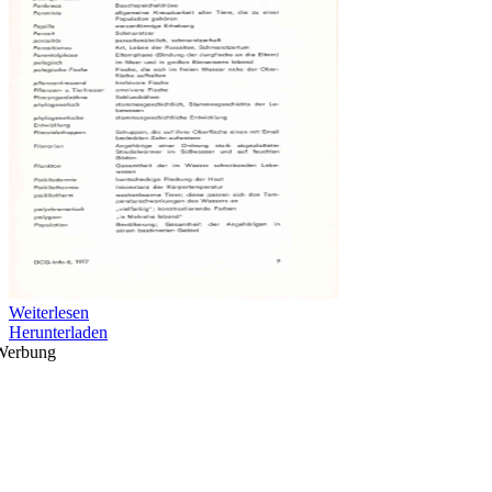
Weiterlesen
Herunterladen
Werbung