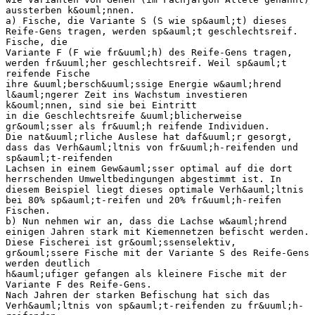
aussterben k&ouml;nnen.
a) Fische, die Variante S (S wie sp&auml;t) dieses
Reife-Gens tragen, werden sp&auml;t geschlechtsreif.
Fische, die
Variante F (F wie fr&uuml;h) des Reife-Gens tragen,
werden fr&uuml;her geschlechtsreif. Weil sp&auml;t
reifende Fische
ihre &uuml;bersch&uuml;ssige Energie w&auml;hrend
l&auml;ngerer Zeit ins Wachstum investieren
k&ouml;nnen, sind sie bei Eintritt
in die Geschlechtsreife &uuml;blicherweise
gr&ouml;sser als fr&uuml;h reifende Individuen.
Die nat&uuml;rliche Auslese hat daf&uuml;r gesorgt,
dass das Verh&auml;ltnis von fr&uuml;h-reifenden und
sp&auml;t-reifenden
Lachsen in einem Gew&auml;sser optimal auf die dort
herrschenden Umweltbedingungen abgestimmt ist. In
diesem Beispiel liegt dieses optimale Verh&auml;ltnis
bei 80% sp&auml;t-reifen und 20% fr&uuml;h-reifen
Fischen.
b) Nun nehmen wir an, dass die Lachse w&auml;hrend
einigen Jahren stark mit Kiemennetzen befischt werden.
Diese Fischerei ist gr&ouml;ssenselektiv,
gr&ouml;ssere Fische mit der Variante S des Reife-Gens
werden deutlich
h&auml;ufiger gefangen als kleinere Fische mit der
Variante F des Reife-Gens.
Nach Jahren der starken Befischung hat sich das
Verh&auml;ltnis von sp&auml;t-reifenden zu fr&uuml;h-