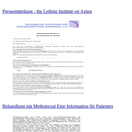
Pressemitteilung - the Leibniz Institute on Aging
Behandlung mit Methotrexat Eine Information für Patienten