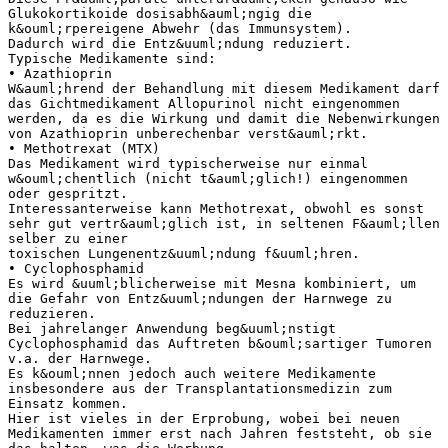
Glukokortikoide dosisabh&auml;ngig die
k&ouml;rpereigene Abwehr (das Immunsystem).
Dadurch wird die Entz&uuml;ndung reduziert.
Typische Medikamente sind:
• Azathioprin
W&auml;hrend der Behandlung mit diesem Medikament darf
das Gichtmedikament Allopurinol nicht eingenommen
werden, da es die Wirkung und damit die Nebenwirkungen
von Azathioprin unberechenbar verst&auml;rkt.
• Methotrexat (MTX)
Das Medikament wird typischerweise nur einmal
w&ouml;chentlich (nicht t&auml;glich!) eingenommen
oder gespritzt.
Interessanterweise kann Methotrexat, obwohl es sonst
sehr gut vertr&auml;glich ist, in seltenen F&auml;llen
selber zu einer
toxischen Lungenentz&uuml;ndung f&uuml;hren.
• Cyclophosphamid
Es wird &uuml;blicherweise mit Mesna kombiniert, um
die Gefahr von Entz&uuml;ndungen der Harnwege zu
reduzieren.
Bei jahrelanger Anwendung beg&uuml;nstigt
Cyclophosphamid das Auftreten b&ouml;sartiger Tumoren
v.a. der Harnwege.
Es k&ouml;nnen jedoch auch weitere Medikamente
insbesondere aus der Transplantationsmedizin zum
Einsatz kommen.
Hier ist vieles in der Erprobung, wobei bei neuen
Medikamenten immer erst nach Jahren feststeht, ob sie