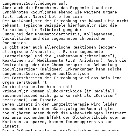
Lungenentz&uuml;ndungen auf.
Aber auch die Bronchien, das Rippenfell und die
Lymphknoten k&ouml;nnen ebenso wie weitere Organe
(z.B. Leber, Niere) betroffen sein.
Der Ausl&ouml;ser der Erkrankung ist h&auml;ufig nicht
bekannt. Typische Beispiele hierf&uuml;r sind die
Sarkoidose, die Mitbeteiligung der
Lunge bei der Rheumatoidarthritis, Kollagenosen,
Vaskulitiden und die sogenannten chronischen
Pneumonien.
Es gibt aber auch allergische Reaktionen (exogen-
allergische Alveolitis, z.B. die sogenannte
„Farmerlunge“ und die „Taubenz&uuml;chterlunge“),
Reaktionen auf Medikamente (z.B. Amiodaron). Auch die
Bestrahlung oder die Chemotherapie zur Behandlung
b&ouml;sartiger (maligner) Erkrankungen kann solche
Lungenentz&uuml;ndungen ausl&ouml;sen.
Bei Fortschreiten der Erkrankung wird das befallene
Organ zerst&ouml;rt.
Antibiotika helfen hier nicht!
Prim&auml;r kommen Glukokortikoide (im Regelfall
zusammenfassend nicht ganz korrekt als „Kortison“
bezeichnet) zum Einsatz.
Deren Einsatz in der Langzeittherapie wird leider
insbesondere bei den h&auml;ufig ben&ouml;tigten
h&ouml;heren Dosen durch die Nebenwirkungen limitiert.
Bei unzureichendem Effekt der Glukokortikoide oder um
Kortison zu sparen, kommen Immunsuppressiva zum
Einsatz.
Diese Pr&auml;parate unterdr&uuml;cken genauso wie