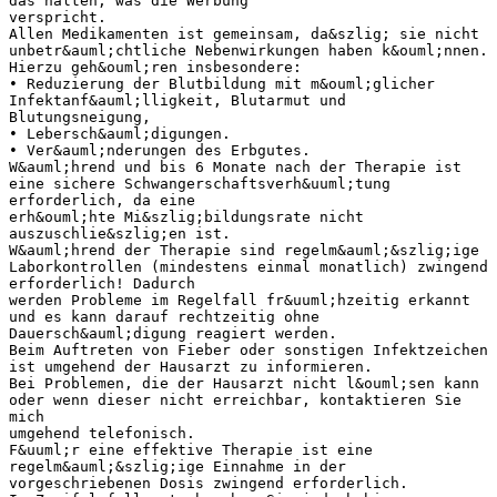
das halten, was die Werbung
verspricht.
Allen Medikamenten ist gemeinsam, da&szlig; sie nicht
unbetr&auml;chtliche Nebenwirkungen haben k&ouml;nnen.
Hierzu geh&ouml;ren insbesondere:
• Reduzierung der Blutbildung mit m&ouml;glicher
Infektanf&auml;lligkeit, Blutarmut und
Blutungsneigung,
• Lebersch&auml;digungen.
• Ver&auml;nderungen des Erbgutes.
W&auml;hrend und bis 6 Monate nach der Therapie ist
eine sichere Schwangerschaftsverh&uuml;tung
erforderlich, da eine
erh&ouml;hte Mi&szlig;bildungsrate nicht
auszuschlie&szlig;en ist.
W&auml;hrend der Therapie sind regelm&auml;&szlig;ige
Laborkontrollen (mindestens einmal monatlich) zwingend
erforderlich! Dadurch
werden Probleme im Regelfall fr&uuml;hzeitig erkannt
und es kann darauf rechtzeitig ohne
Dauersch&auml;digung reagiert werden.
Beim Auftreten von Fieber oder sonstigen Infektzeichen
ist umgehend der Hausarzt zu informieren.
Bei Problemen, die der Hausarzt nicht l&ouml;sen kann
oder wenn dieser nicht erreichbar, kontaktieren Sie
mich
umgehend telefonisch.
F&uuml;r eine effektive Therapie ist eine
regelm&auml;&szlig;ige Einnahme in der
vorgeschriebenen Dosis zwingend erforderlich.