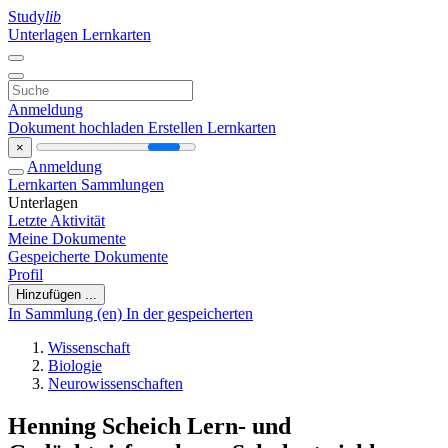
Study
lib
Unterlagen
Lernkarten
Anmeldung
Dokument hochladen
Erstellen Lernkarten
×
Anmeldung
Lernkarten
Sammlungen
Unterlagen
Letzte Aktivität
Meine Dokumente
Gespeicherte Dokumente
Profil
Hinzufügen ...
In Sammlung (en)
In der gespeicherten
Wissenschaft
Biologie
Neurowissenschaften
Henning Scheich Lern- und