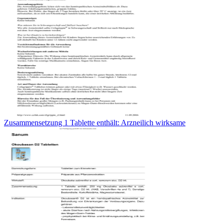
Zusammensetzung 1 Tablette enthält: Arzneilich wirksame