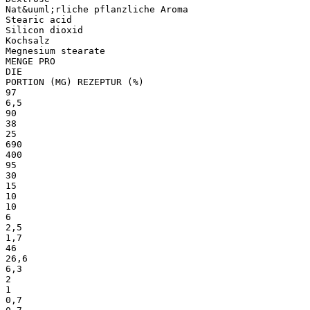
Nat&uuml;rliche pflanzliche Aroma
Stearic acid
Silicon dioxid
Kochsalz
Megnesium stearate
MENGE PRO
DIE
PORTION (MG) REZEPTUR (%)
97
6,5
90
38
25
690
400
95
30
15
10
10
6
2,5
1,7
46
26,6
6,3
2
1
0,7