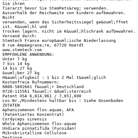
Sie ihren
Tierarzt bevor Sie StemPets&reg; verwenden.
Ausserhalb der Reichweite von kindern aufbewahren.
Nicht
verwenden, wenn das Sicherheitssiegel ge&ouml;ffnet
ist. K&uuml;hl und
trocken lagern. nicht im K&uuml;hlschrank aufbewahren.
Versand durch:
Stemtech France europ&auml;ische Niederlassung
8 rue Amp&egrave;re, 67720 Hoerdt
www.stemtech.com
EMPFOHLENE ANWENDUNG:
Unter 7 kg
7 bis 14 kg
14 bis 27 kg
&uuml;ber 27 kg
H&auml;ufigkeit : 1 bis 2 Mal t&auml;glich
Kostenfreie Rufnummern:
0800-5892661 f&uuml;r Deutschland
0720-115561 f&uuml;r &Ouml;sterreich
Patent USA 6,814,961 / 7,651,690
Los-Nr./Mindestens haltbar bis : Siehe Dosenboden
ZUTATEN
Aphanizomenon flos-aquae, AFA
(Patentiertes Konzentrat)
Cordyceps sinensis
Whole Aphanizomenon flos-aquae
Undiara pinnatifida (Fucoidan)
Mikrokristalline Cellulose
Dextrose