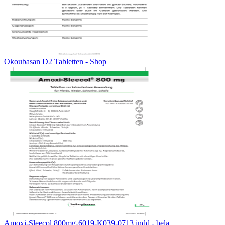
Okoubasan D2 Tabletten - Shop
Amoxi-Sleecol 800mg-6019-K039-0713.indd - bela