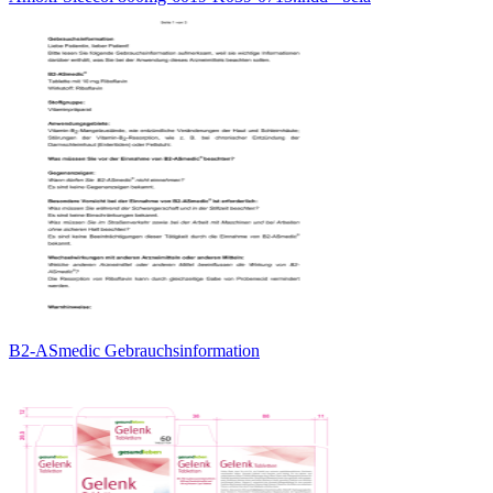
B2-ASmedic Gebrauchsinformation