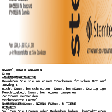
N&Auml;HRWERTANGABEN:
&reg;
ANWENDUNGHINWEISE:
Bewahren Sie sie an einem trockenen frischen Ort auf.
30&deg;C
nicht &uuml;berschreiten. &uuml;berm&auml;&szlig;ige
Feuchtigkeit &uuml;ber einen langeren
Zeitraum vermeiden.
Verbesserte Formel
NAHRUNGSERG&Auml;NZUNG F&Uuml;R TIERE
HINWEIS:
Sollten Sie Fragen oder Bedenken haben, kontaktieren