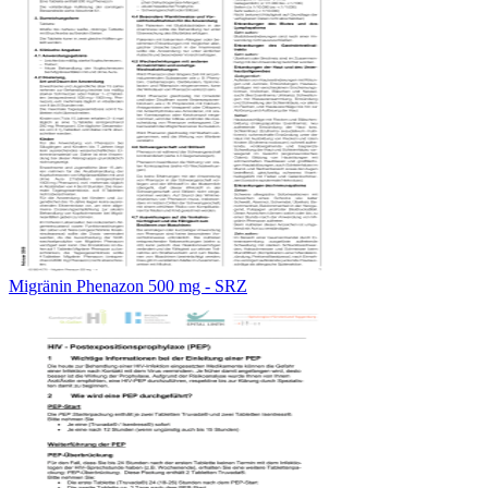
Migränin Phenazon 500 mg - SRZ