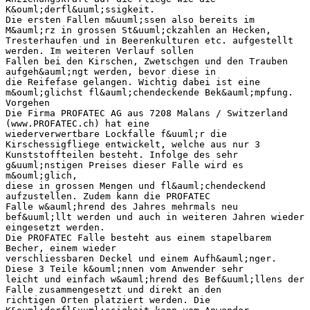
K&ouml;derfl&uuml;ssigkeit.
Die ersten Fallen m&uuml;ssen also bereits im
M&auml;rz in grossen St&uuml;ckzahlen an Hecken,
Tresterhaufen und in Beerenkulturen etc. aufgestellt
werden. Im weiteren Verlauf sollen
Fallen bei den Kirschen, Zwetschgen und den Trauben
aufgeh&auml;ngt werden, bevor diese in
die Reifefase gelangen. Wichtig dabei ist eine
m&ouml;glichst fl&auml;chendeckende Bek&auml;mpfung.
Vorgehen
Die Firma PROFATEC AG aus 7208 Malans / Switzerland
(www.PROFATEC.ch) hat eine
wiederverwertbare Lockfalle f&uuml;r die
Kirschessigfliege entwickelt, welche aus nur 3
Kunststoffteilen besteht. Infolge des sehr
g&uuml;nstigen Preises dieser Falle wird es
m&ouml;glich,
diese in grossen Mengen und fl&auml;chendeckend
aufzustellen. Zudem kann die PROFATEC
Falle w&auml;hrend des Jahres mehrmals neu
bef&uuml;llt werden und auch in weiteren Jahren wieder
eingesetzt werden.
Die PROFATEC Falle besteht aus einem stapelbarem
Becher, einem wieder
verschliessbaren Deckel und einem Aufh&auml;nger.
Diese 3 Teile k&ouml;nnen vom Anwender sehr
leicht und einfach w&auml;hrend des Bef&uuml;llens der
Falle zusammengesetzt und direkt an den
richtigen Orten platziert werden. Die