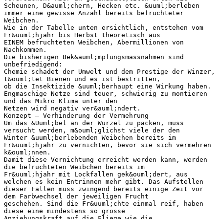
Scheunen, D&auml;chern, Hecken etc. &uuml;berleben
immer eine gewisse Anzahl bereits befruchteter
Weibchen.
Wie in der Tabelle unten ersichtlich, entstehen vom
Fr&uuml;hjahr bis Herbst theoretisch aus
EINEM befruchteten Weibchen, Abermillionen von
Nachkommen.
Die bisherigen Bek&auml;mpfungsmassnahmen sind
unbefriedigend:
Chemie schadet der Umwelt und dem Prestige der Winzer,
t&ouml;tet Bienen und es ist bestritten,
ob die Insektizide &uuml;berhaupt eine Wirkung haben.
Engmaschige Netze sind teuer, schwierig zu montieren
und das Mikro Klima unter den
Netzen wird negativ ver&auml;ndert.
Konzept – Verhinderung der Vermehrung
Um das &Uuml;bel an der Wurzel zu packen, muss
versucht werden, m&ouml;glichst viele der den
Winter &uuml;berlebenden Weibchen bereits im
Fr&uuml;hjahr zu vernichten, bevor sie sich vermehren
k&ouml;nnen.
Damit diese Vernichtung erreicht werden kann, werden
die befruchteten Weibchen bereits im
Fr&uuml;hjahr mit Lockfallen gek&ouml;dert, aus
welchen es kein Entrinnen mehr gibt. Das Aufstellen
dieser Fallen muss zwingend bereits einige Zeit vor
dem Farbwechsel der jeweiligen Frucht
geschehen. Sind die Fr&uuml;chte einmal reif, haben
diese eine mindestens so grosse
Anziehungskraft auf die Fliege wie die