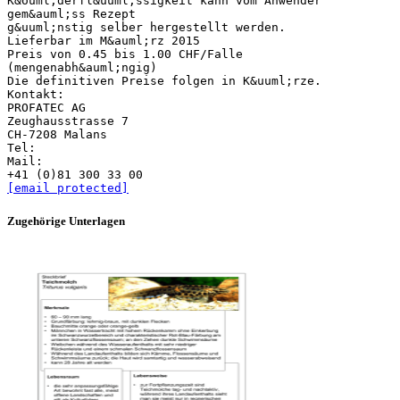
K&ouml;derfl&uuml;ssigkeit kann vom Anwender
gem&auml;ss Rezept
g&uuml;nstig selber hergestellt werden.
Lieferbar im M&auml;rz 2015
Preis von 0.45 bis 1.00 CHF/Falle
(mengenabh&auml;ngig)
Die definitiven Preise folgen in K&uuml;rze.
Kontakt:
PROFATEC AG
Zeughausstrasse 7
CH-7208 Malans
Tel:
Mail:
[email protected]
Zugehörige Unterlagen