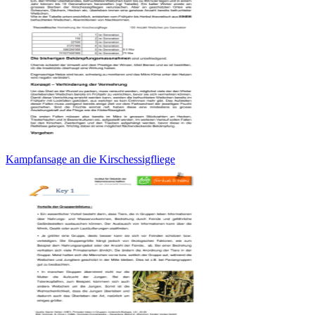
Kampfansage an die Kirschessigfliege