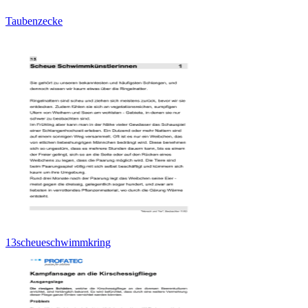
Taubenzecke
13scheueschwimmkring