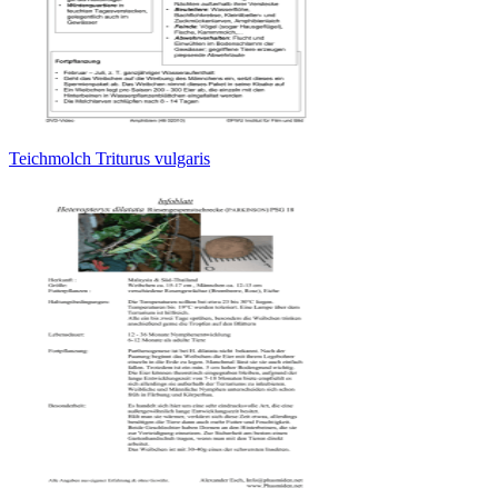
Teichmolch Triturus vulgaris