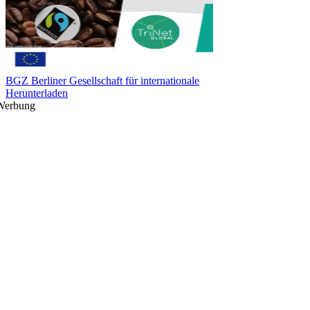
BGZ Berliner Gesellschaft für internationale
Herunterladen
Werbung