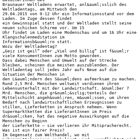
Braunauer Weltladens erwartet, anl&auml;sslich des
Weltladentags, am Mittwoch den
29.04.2015 von 9-12 Uhr ein Informationsstand vor dem
Laden. Im Zuge dessen findet
ein Gewinnspiel statt und der Weltladen stellt seine
neuen schicken Schirme vor. Um 15
Uhr findet im Laden eine Modenschau und um 16 Uhr eine
Klangschalenmeditation im
Informationsb&uuml;ro statt.
Wozu der Weltladentag?
„Geiz ist geil“ oder „Viel und billig“ ist f&uuml;r
viele KonsumentInnen zum Motto geworden.
Dass dabei Menschen und Umwelt auf der Strecke
bleiben, scheinen die meisten auszublenden. Der
Weltladentag soll jedes Jahr aufs Neue auf die
Situation der Menschen in
den L&auml;ndern des S&uuml;dens aufmerksam zu machen.
Rund 2,5 Mrd. Menschen weltweit verdienen ihren
Lebensunterhalt mit der Landwirtschaft. &Uuml;ber 7
Mrd. Menschen, die gr&ouml;&szlig;tenteils der
Mittelschicht angeh&ouml;ren, m&uuml;ssen, um ihren
Bedarf nach landwirtschaftlichen Erzeugnissen zu
stillen, Lieferketten in Anspruch nehmen. Wenn
Supermarktketten die LieferantInnen im Preis
dr&uuml;cken, hat das negative Auswirkungen auf die
Menschen zu Beginn
der Lieferkette – sie verlieren ihr Mitspracherecht.
Was ist ein fairer Preis?
Im Gegensatz zum Welthandel, wo mit