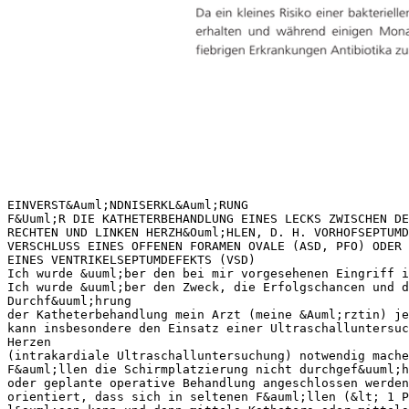
EINVERST&Auml;NDNISERKL&Auml;RUNG
F&Uuml;R DIE KATHETERBEHANDLUNG EINES LECKS ZWISCHEN DE
RECHTEN UND LINKEN HERZH&Ouml;HLEN, D. H. VORHOFSEPTUMD
VERSCHLUSS EINES OFFENEN FORAMEN OVALE (ASD, PFO) ODER
EINES VENTRIKELSEPTUMDEFEKTS (VSD)
Ich wurde &uuml;ber den bei mir vorgesehenen Eingriff i
Ich wurde &uuml;ber den Zweck, die Erfolgschancen und d
Durchf&uuml;hrung
der Katheterbehandlung mein Arzt (meine &Auml;rztin) je
kann insbesondere den Einsatz einer Ultraschalluntersuc
Herzen
(intrakardiale Ultraschalluntersuchung) notwendig mache
F&auml;llen die Schirmplatzierung nicht durchgef&uuml;
oder geplante operative Behandlung angeschlossen werden
orientiert, dass sich in seltenen F&auml;llen (&lt; 1 P