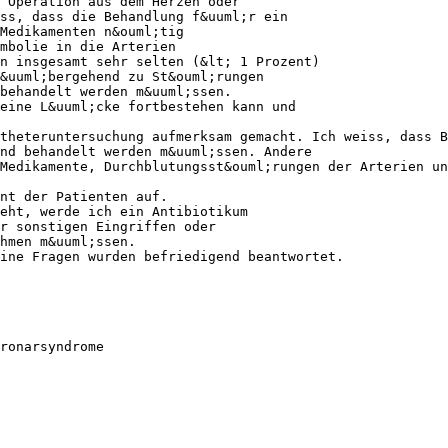
 Operation aus dem Herzen oder
ss, dass die Behandlung f&uuml;r ein
Medikamenten n&ouml;tig
mbolie in die Arterien
n insgesamt sehr selten (&lt; 1 Prozent)
&uuml;bergehend zu St&ouml;rungen
behandelt werden m&uuml;ssen.
eine L&uuml;cke fortbestehen kann und
theteruntersuchung aufmerksam gemacht. Ich weiss, dass B
nd behandelt werden m&uuml;ssen. Andere
Medikamente, Durchblutungsst&ouml;rungen der Arterien un
nt der Patienten auf.
eht, werde ich ein Antibiotikum
r sonstigen Eingriffen oder
hmen m&uuml;ssen.
eine Fragen wurden befriedigend beantwortet.