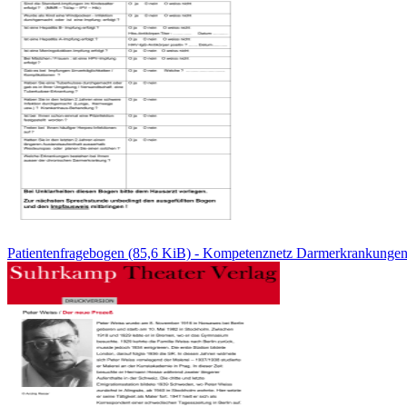
Patientenfragebogen (85,6 KiB) - Kompetenznetz Darmerkrankunge