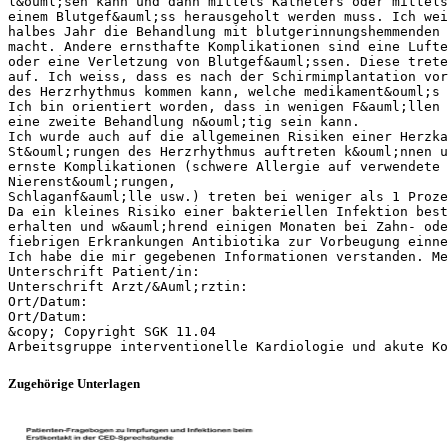
l&ouml;sen kann und dann mittels Katheters oder mittels
einem Blutgef&auml;ss herausgeholt werden muss. Ich wei
halbes Jahr die Behandlung mit blutgerinnungshemmenden 
macht. Andere ernsthafte Komplikationen sind eine Lufte
oder eine Verletzung von Blutgef&auml;ssen. Diese trete
auf. Ich weiss, dass es nach der Schirmimplantation vor
des Herzrhythmus kommen kann, welche medikament&ouml;s 
Ich bin orientiert worden, dass in wenigen F&auml;llen 
eine zweite Behandlung n&ouml;tig sein kann.
Ich wurde auch auf die allgemeinen Risiken einer Herzka
St&ouml;rungen des Herzrhythmus auftreten k&ouml;nnen u
ernste Komplikationen (schwere Allergie auf verwendete 
Nierenst&ouml;rungen,
Schlaganf&auml;lle usw.) treten bei weniger als 1 Proze
Da ein kleines Risiko einer bakteriellen Infektion best
erhalten und w&auml;hrend einigen Monaten bei Zahn- ode
fiebrigen Erkrankungen Antibiotika zur Vorbeugung einne
Ich habe die mir gegebenen Informationen verstanden. M
Unterschrift Patient/in:
Unterschrift Arzt/&Auml;rztin:
Ort/Datum:
Ort/Datum:
&copy; Copyright SGK 11.04
Zugehörige Unterlagen