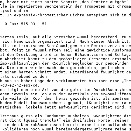
n, bevor mit einem harten Schnitt „das Fenster aufgeht“
lle in repetierten Sechzehnteln der Trompeten mit chroma
l;sst und in
t. In expressiv-chromatischer Dichte entspinnt sich in d
 – 0 Fax: 515 03 – 51
ierten Teils, auf alle Streicher &uuml;bergreifend, zu e
 sich kanonisch organisiert sind. Nach diesem Abschnitt,
llt, in triolischen Schl&auml;gen eine Reminiszenz an de
bbt, folgt im f&uuml;nften Teil eine gewichtige Ausformu
it dem Dreiklang a-b-d in hohen Bl&auml;sern und Schlagz
n Abschnitt kommt zu den gro&szlig;en Crescendi erstmals
imo-Schl&auml;gen der R&ouml;hrenglocken zur pendelnden 
d. Die immer wieder nach oben gerichteten, gestischen
t einem harten Schnitt endet. Ritardierend f&uuml;hrt de
l;rts strebend zu den
h nun in hoher Lage der verklammerten Violinen eine „The
-d3-e2-h2-es3-c4.
en folgt nun eine Art von dreigeteiltem Durchf&uuml;hrun
enen jeweils ein Ton aus der Vertikale des er&ouml;ffnen
tlerweile der Kopf des Themas geworden ist, als Zentrum
h dem Modell langsam-schnell gebaut, f&uuml;hrt der rasc
matischen Floskeln jetzt aufw&auml;rts gerichtet sind. R
Tritonus g-cis als Fundament aushalten, w&auml;hrend die
rst dicht (quasi tremolo)“ ein dreifaches Forte „reiner 
t in den Kontrab&auml;ssen bereits eine Linie auftauchen
 kollidieren noch &uuml;bereinanderget&uuml;rmte reine Q