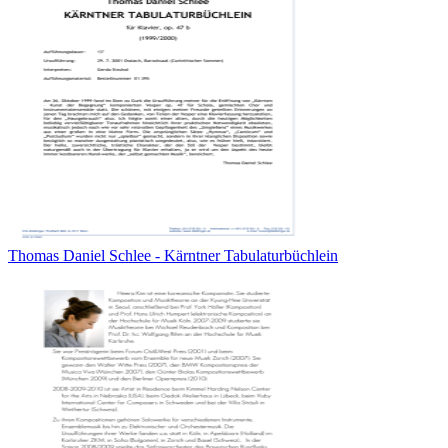
Thomas Daniel Schlee - Kärntner Tabulaturbüchlein