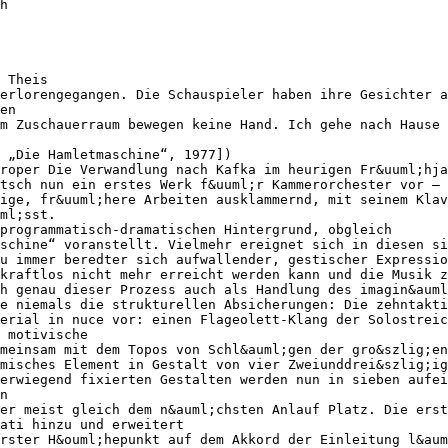
h
 Theis
erlorengegangen. Die Schauspieler haben ihre Gesichter a
en
m Zuschauerraum bewegen keine Hand. Ich gehe nach Hause
 „Die Hamletmaschine“, 1977])
roper Die Verwandlung nach Kafka im heurigen Fr&uuml;hja
tsch nun ein erstes Werk f&uuml;r Kammerorchester vor – 
ige, fr&uuml;here Arbeiten ausklammernd, mit seinem Klav
ml;sst.
programmatisch-dramatischen Hintergrund, obgleich
schine“ voranstellt. Vielmehr ereignet sich in diesen si
u immer beredter sich aufwallender, gestischer Expressio
kraftlos nicht mehr erreicht werden kann und die Musik z
h genau dieser Prozess auch als Handlung des imagin&auml
e niemals die strukturellen Absicherungen: Die zehntakti
erial in nuce vor: einen Flageolett-Klang der Solostreic
 motivische
meinsam mit dem Topos von Schl&auml;gen der gro&szlig;en
misches Element in Gestalt von vier Zweiunddrei&szlig;ig
erwiegend fixierten Gestalten werden nun in sieben aufei
n
er meist gleich dem n&auml;chsten Anlauf Platz. Die erst
ati hinzu und erweitert
rster H&ouml;hepunkt auf dem Akkord der Einleitung l&aum