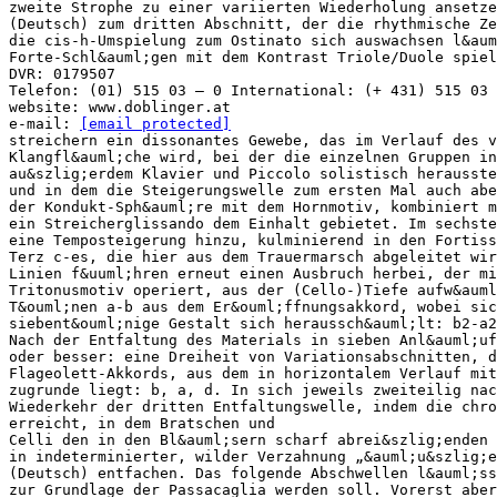
zweite Strophe zu einer variierten Wiederholung ansetze
(Deutsch) zum dritten Abschnitt, der die rhythmische Ze
die cis-h-Umspielung zum Ostinato sich auswachsen l&aum
Forte-Schl&auml;gen mit dem Kontrast Triole/Duole spiel
DVR: 0179507
Telefon: (01) 515 03 – 0 International: (+ 431) 515 03
website: www.doblinger.at
e-mail:
[email protected]
streichern ein dissonantes Gewebe, das im Verlauf des v
Klangfl&auml;che wird, bei der die einzelnen Gruppen in
au&szlig;erdem Klavier und Piccolo solistisch herausste
und in dem die Steigerungswelle zum ersten Mal auch abe
der Kondukt-Sph&auml;re mit dem Hornmotiv, kombiniert m
ein Streicherglissando dem Einhalt gebietet. Im sechste
eine Temposteigerung hinzu, kulminierend in den Fortiss
Terz c-es, die hier aus dem Trauermarsch abgeleitet wir
Linien f&uuml;hren erneut einen Ausbruch herbei, der mi
Tritonusmotiv operiert, aus der (Cello-)Tiefe aufw&aum
T&ouml;nen a-b aus dem Er&ouml;ffnungsakkord, wobei sic
siebent&ouml;nige Gestalt sich heraussch&auml;lt: b2-a2
Nach der Entfaltung des Materials in sieben Anl&auml;uf
oder besser: eine Dreiheit von Variationsabschnitten, d
Flageolett-Akkords, aus dem in horizontalem Verlauf mit
zugrunde liegt: b, a, d. In sich jeweils zweiteilig nac
Wiederkehr der dritten Entfaltungswelle, indem die chro
erreicht, in dem Bratschen und
Celli den in den Bl&auml;sern scharf abrei&szlig;enden 
in indeterminierter, wilder Verzahnung „&auml;u&szlig;e
(Deutsch) entfachen. Das folgende Abschwellen l&auml;ss
zur Grundlage der Passacaglia werden soll. Vorerst aber