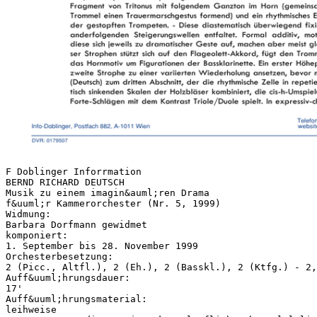
F Doblinger Inforrmation
BERND RICHARD DEUTSCH
Musik zu einem imagin&auml;ren Drama
f&uuml;r Kammerorchester (Nr. 5, 1999)
Widmung:
Barbara Dorfmann gewidmet
komponiert:
1. September bis 28. November 1999
Orchesterbesetzung:
2 (Picc., Altfl.), 2 (Eh.), 2 (Basskl.), 2 (Ktfg.) - 2,
Auff&uuml;hrungsdauer:
17'
Auff&uuml;hrungsmaterial:
leihweise