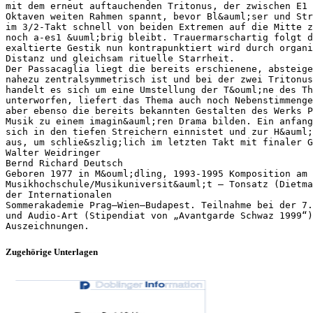
mit dem erneut auftauchenden Tritonus, der zwischen E1 
Oktaven weiten Rahmen spannt, bevor Bl&auml;ser und Str
im 3/2-Takt schnell von beiden Extremen auf die Mitte z
noch a-es1 &uuml;brig bleibt. Trauermarschartig folgt d
exaltierte Gestik nun kontrapunktiert wird durch organi
Distanz und gleichsam rituelle Starrheit.
Der Passacaglia liegt die bereits erschienene, absteige
nahezu zentralsymmetrisch ist und bei der zwei Tritonus
handelt es sich um eine Umstellung der T&ouml;ne des Th
unterworfen, liefert das Thema auch noch Nebenstimmeng
aber ebenso die bereits bekannten Gestalten des Werks 
Musik zu einem imagin&auml;ren Drama bilden. Ein anfang
sich in den tiefen Streichern einnistet und zur H&auml;
aus, um schlie&szlig;lich im letzten Takt mit finaler G
Walter Weidringer
Bernd Richard Deutsch
Geboren 1977 in M&ouml;dling, 1993-1995 Komposition am 
Musikhochschule/Musikuniversit&auml;t – Tonsatz (Dietma
der Internationalen
Sommerakademie Prag–Wien–Budapest. Teilnahme bei der 7.
und Audio-Art (Stipendiat von „Avantgarde Schwaz 1999“
Zugehörige Unterlagen