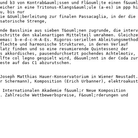
und b3 von Kontrab&auml;ssen und Fl&ouml;te einen f&uuml
eicher in eine Tritonus-Klangs&auml;ule (a-es) im ppp hi
u, bis nur
ie &Uuml;berleitung zur finalen Passacaglia, in der die
satorische Strenge,
nde Basslinie aus sieben T&ouml;nen zugrunde, die interv
schritte den skalenartigen Mittelteil umrahmen. Gleichze
emas: b-e-d-c-H-A-Es. Rigoros-seriellen Ableitungsmethod
eflechte und harmonische Strukturen, in deren Verlauf
Platz finden und so eine resumierende Quintessenz der
s akkordisches, pausendurchsetzt pochendes Achtelmotiv, 
lfte col legno gespielt wird, d&uuml;nnt in der Coda zur
este auf das C1 abzurutschen.
Joseph Matthias Hauer-Konservatorium in Wiener Neustadt.
r Schermann), Komposition (Erich Urbanner), elektroakust
 Internationalen Akademie f&uuml;r Neue Komposition
). Zahlreiche Wettbewerbspreise, F&ouml;rderungen und