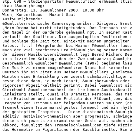
Stp. 698 – Studienpartitur k&auml;uflich erh&auml;ltlic
Urauff&uuml;hrung:
Donnerstag, 13. J&auml;nner 2000, 19.30 Uhr
Wien, Konzerthaus – Mozart-Saal
Ausf&uuml;hrende:
&Ouml;sterreichische Kammersymphoniker, Dirigent: Ernst
„Mein Drama hat nicht stattgefunden. Das Textbuch ist v
den Nagel in der Garderobe geh&auml;ngt. In seinem Kast
verfault der Souffleur. Die ausgestopften Pestleichen i
und schlage die Zeit tot, einig/Mit meinem ungeteilten
Selbst. [...] (Vorgefunden bei Heiner M&uuml;ller [aus:
Nach der viel beachteten Urauff&uuml;hrung seiner Kamme
der Wiener Musikuniversit&auml;t legt Bernd Richard Deu
im offiziellen Katalog, den der Zweiundzwanzigj&auml;hr
Gespr&auml;ch &uuml;ber B&auml;ume (1997) beginnen l&au
Die Musik zu einem imagin&auml;ren Drama hat keinerlei 
Deutsch ihr ein Zitat aus Heiner M&uuml;llers „Hamletma
Minuten eine Entwicklung von zuerst schm&auml;chtiger z
bevor diese dann, je nach Lesart, &uuml;berwunden oder 
rigoroser Abgezirkeltheit gerinnt. Dabei l&auml;sst sic
Gleichwohl &uuml;berwuchert der treibende Ausdruckswill
Einleitung stellt, quasi als Dramatis Personae, das Mat
h in Bratschen und tiefen Frullati der Fl&ouml;ten, das
Fragment von Tritonus mit folgendem Ganzton im Horn (ge
Trommel einen Trauermarschgestus formend) und ein rhyth
der gestopften Trompeten. - Diese diastematisch &uuml;b
additiv, motivisch-thematisch aber progressiv, schwinge
diese sich jeweils zu dramatischer Geste auf, machen ab
Akkord, f&uuml;gt den Trommelschl&auml;gen tiefe Pizzic
das Hornmotiv um Figurationen der Bassklarinette. Ein e