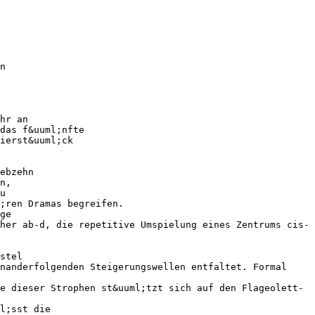
n
hr an
das f&uuml;nfte
ierst&uuml;ck
ebzehn
n,
u
;ren Dramas begreifen.
ge
her ab-d, die repetitive Umspielung eines Zentrums cis-
stel
nanderfolgenden Steigerungswellen entfaltet. Formal
e dieser Strophen st&uuml;tzt sich auf den Flageolett-
l;sst die