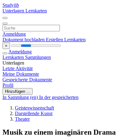
Study
lib
Unterlagen
Lernkarten
Anmeldung
Dokument hochladen
Erstellen Lernkarten
×
Anmeldung
Lernkarten
Sammlungen
Unterlagen
Letzte Aktivität
Meine Dokumente
Gespeicherte Dokumente
Profil
Hinzufügen ...
In Sammlung (en)
In der gespeicherten
Geisteswissenschaft
Darstellende Kunst
Theater
Musik zu einem imaginären Drama