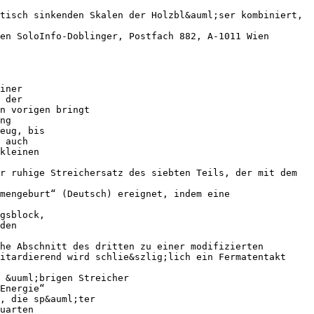
tisch sinkenden Skalen der Holzbl&auml;ser kombiniert,
en SoloInfo-Doblinger, Postfach 882, A-1011 Wien
iner
 der
n vorigen bringt
ng
eug, bis
 auch
kleinen
r ruhige Streichersatz des siebten Teils, der mit dem
mengeburt“ (Deutsch) ereignet, indem eine
gsblock,
den
he Abschnitt des dritten zu einer modifizierten
itardierend wird schlie&szlig;lich ein Fermatentakt
 &uuml;brigen Streicher
Energie“
, die sp&auml;ter
uarten