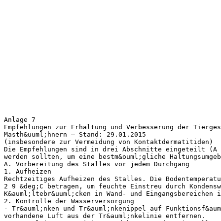
Anlage 7
Empfehlungen zur Erhaltung und Verbesserung der Tierges
Masth&uuml;hnern – Stand: 29.01.2015
(insbesondere zur Vermeidung von Kontaktdermatitiden)
Die Empfehlungen sind in drei Abschnitte eingeteilt (A 
werden sollten, um eine bestm&ouml;gliche Haltungsumgeb
A. Vorbereitung des Stalles vor jedem Durchgang
1. Aufheizen
Rechtzeitiges Aufheizen des Stalles. Die Bodentemperatu
2 9 &deg;C betragen, um feuchte Einstreu durch Kondensw
K&auml;ltebr&uuml;cken in Wand- und Eingangsbereichen i
2. Kontrolle der Wasserversorgung
- Tr&auml;nken und Tr&auml;nkenippel auf Funktionsf&aum
vorhandene Luft aus der Tr&auml;nkelinie entfernen.