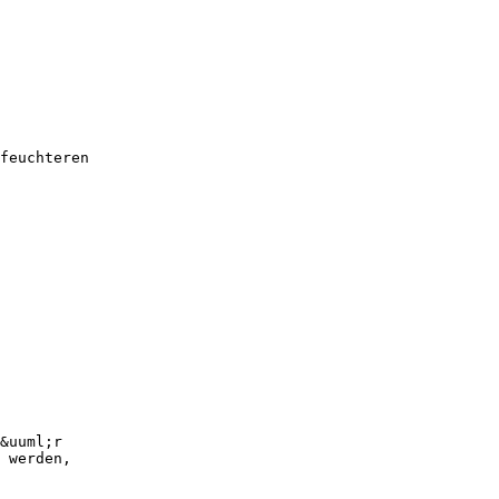
feuchteren
&uuml;r
 werden,