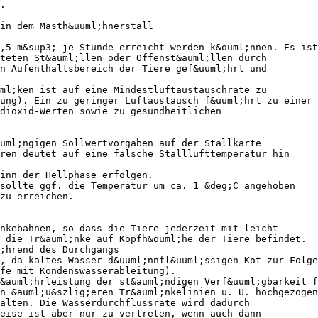
.
in dem Masth&uuml;hnerstall
,5 m&sup3; je Stunde erreicht werden k&ouml;nnen. Es ist
teten St&auml;llen oder Offenst&auml;llen durch
n Aufenthaltsbereich der Tiere gef&uuml;hrt und
ml;ken ist auf eine Mindestluftaustauschrate zu
ung). Ein zu geringer Luftaustausch f&uuml;hrt zu einer 
dioxid-Werten sowie zu gesundheitlichen
uml;ngigen Sollwertvorgaben auf der Stallkarte
ren deutet auf eine falsche Stalllufttemperatur hin
inn der Hellphase erfolgen.
 sollte ggf. die Temperatur um ca. 1 &deg;C angehoben
zu erreichen.
nkebahnen, so dass die Tiere jederzeit mit leicht
 die Tr&auml;nke auf Kopfh&ouml;he der Tiere befindet.
;hrend des Durchgangs
, da kaltes Wasser d&uuml;nnfl&uuml;ssigen Kot zur Folge
fe mit Kondenswasserableitung).
&auml;hrleistung der st&auml;ndigen Verf&uuml;gbarkeit f
n &auml;u&szlig;eren Tr&auml;nkelinien u. U. hochgezogen
alten. Die Wasserdurchflussrate wird dadurch
eise ist aber nur zu vertreten, wenn auch dann