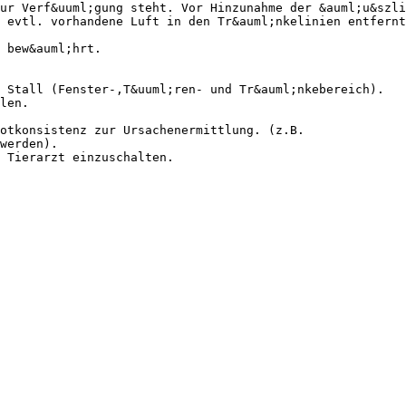
ur Verf&uuml;gung steht. Vor Hinzunahme der &auml;u&szli
 evtl. vorhandene Luft in den Tr&auml;nkelinien entfernt
 bew&auml;hrt.
 Stall (Fenster-,T&uuml;ren- und Tr&auml;nkebereich).
len.
otkonsistenz zur Ursachenermittlung. (z.B.
werden).