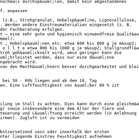
nochmals durchsp&uuml;len, damit kein abgestandenes
f. anpassen
 (z.B., Strohgranulat, Hobelsp&auml;ne, Lignocellulose,
. Werden andere Einstreumaterialien eingesetzt (z. B.
der Fachberatung erfolgen.
t – eine sehr gute und hygienisch einwandfreie Qualit&au
mmel).
t , Hobelsp&auml;nen etc. etwa 600 bis 800 g je m&sup2;
 o l l t e etwa 800 bis 1000 g je m&sup2; Stallgrundfl&a
troh geh&auml;ckselt wird, umso geringer kann die
uml;hrleistet werden, dass nur eine d&uuml;nne
ngebracht wird.
von den Masth&uuml;hnern besser durchgearbeitet und blei
 bei 50 - 60% liegen und ab dem 10. Tag
en. Eine Luftfeuchtigkeit von &uuml;ber 80 % ist
ilung im Stall zu achten. Dies kann durch eine gleichm&a
g) sowie insbesondere eine dem Alter der Tiere und
teuerung und L&uuml;ftung erreicht werden (in Anlehnung
irmen). Zugluft ist zu vermeiden
bstzersetzend sein oder innerhalb der ersten
nter liegende Einstreu Feuchtigkeit aufnehmen