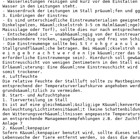
- Wasserleitungen reinigen und kurz vor dem Einstallen 
Wasser in den Leitungen steht.
- Wasserdruck der Leitungen im Stall pr&uuml;fen und gg
3. Einbringen der Einstreu
- Es sind unterschiedliche Einstreumaterialien geeignet
Dinkelspelzen, H&auml;ckselstroh 3-5 cm Halml&auml;nge)
Maissilage oder Torf), sollte dies nur nach entsprechen
- Entscheidend ist – unabh&auml;ngig von der Einstreuar
(insbesondere trocken, saugf&auml;hig und frei von Schi
- Die Einstreumenge sollte bei S t r o h g r a n u l a 
Stallgrundfl&auml;che betragen. Bei H&auml;ckselstroh s
e i n g e b r a c h t w e r d e n (je k&uuml;rzer das S
erforderliche Einstreumenge sein). Hierdurch soll gew&a
Einstreuschicht von wenigen Zentimetern in den Stall ei
Erl&auml;uterung: Eine d&uuml;nne Einstreuschicht wird 
somit trockener.
4. Luftfeuchte
Die relative Feuchte der Stallluft sollte zu Mastbeginn
entsprechend der Temperaturverlaufskurve angehoben werd
grunds&auml;tzlich zu vermeiden.
B. Start- und Aufzuchtphase
1. Tierverteilung im Stall
Es ist auf eine gleichm&auml;&szlig;ige K&uuml;kenverte
Ausleuchtung/Lichtintensit&auml;t (keine Schattenbildun
den Witterungsverh&auml;ltnissen angepasste Temperaturs
an entsprechende Managementempfehlungen z.B. der Zuchtf
Anlage 7
2. K&uuml;kenpapier
Sofern K&uuml;kenpapier benutzt wird, sollte dieses sel
Lebenswoche der Tiere entfernt werden, so dass die daru