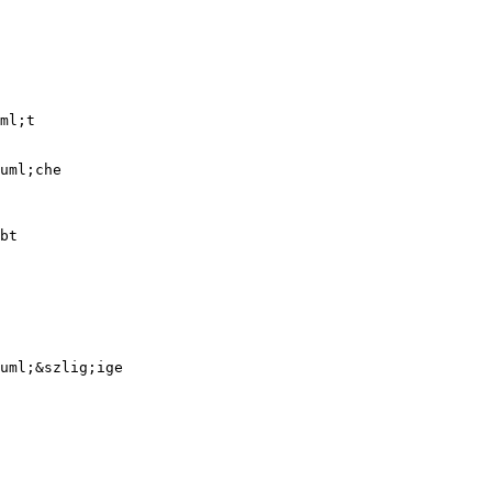
ml;t
uml;che
bt
uml;&szlig;ige