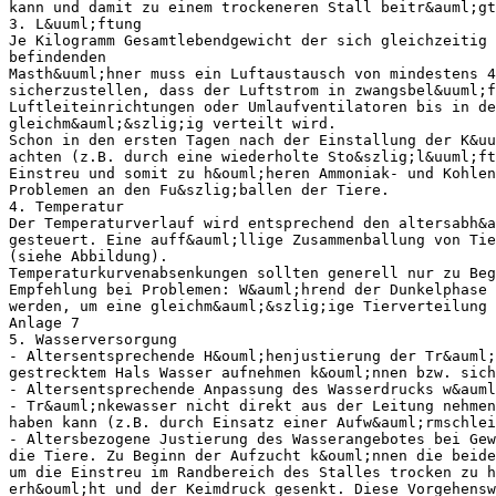
kann und damit zu einem trockeneren Stall beitr&auml;gt
3. L&uuml;ftung
Je Kilogramm Gesamtlebendgewicht der sich gleichzeitig 
befindenden
Masth&uuml;hner muss ein Luftaustausch von mindestens 4
sicherzustellen, dass der Luftstrom in zwangsbel&uuml;f
Luftleiteinrichtungen oder Umlaufventilatoren bis in de
gleichm&auml;&szlig;ig verteilt wird.
Schon in den ersten Tagen nach der Einstallung der K&uu
achten (z.B. durch eine wiederholte Sto&szlig;l&uuml;ft
Einstreu und somit zu h&ouml;heren Ammoniak- und Kohlen
Problemen an den Fu&szlig;ballen der Tiere.
4. Temperatur
Der Temperaturverlauf wird entsprechend den altersabh&a
gesteuert. Eine auff&auml;llige Zusammenballung von Tie
(siehe Abbildung).
Temperaturkurvenabsenkungen sollten generell nur zu Beg
Empfehlung bei Problemen: W&auml;hrend der Dunkelphase
werden, um eine gleichm&auml;&szlig;ige Tierverteilung 
Anlage 7
5. Wasserversorgung
- Altersentsprechende H&ouml;henjustierung der Tr&auml;
gestrecktem Hals Wasser aufnehmen k&ouml;nnen bzw. sich
- Altersentsprechende Anpassung des Wasserdrucks w&auml
- Tr&auml;nkewasser nicht direkt aus der Leitung nehmen
haben kann (z.B. durch Einsatz einer Aufw&auml;rmschlei
- Altersbezogene Justierung des Wasserangebotes bei Gew
die Tiere. Zu Beginn der Aufzucht k&ouml;nnen die beide
um die Einstreu im Randbereich des Stalles trocken zu h
erh&ouml;ht und der Keimdruck gesenkt. Diese Vorgehensw