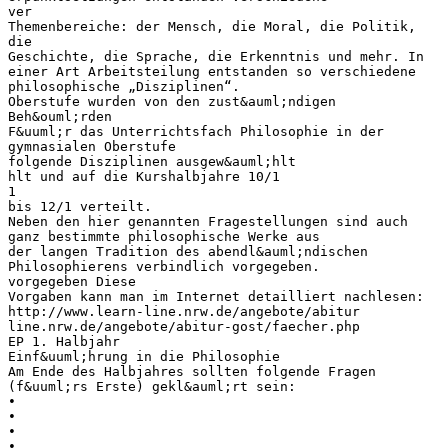
ver
Themenbereiche: der Mensch, die Moral, die Politik,
die
Geschichte, die Sprache, die Erkenntnis und mehr. In
einer Art Arbeitsteilung entstanden so verschiedene
philosophische „Disziplinen“.
Oberstufe wurden von den zust&auml;ndigen
Beh&ouml;rden
F&uuml;r das Unterrichtsfach Philosophie in der
gymnasialen Oberstufe
folgende Disziplinen ausgew&auml;hlt
hlt und auf die Kurshalbjahre 10/1
1
bis 12/1 verteilt.
Neben den hier genannten Fragestellungen sind auch
ganz bestimmte philosophische Werke aus
der langen Tradition des abendl&auml;ndischen
Philosophierens verbindlich vorgegeben.
vorgegeben Diese
Vorgaben kann man im Internet detailliert nachlesen:
http://www.learn-line.nrw.de/angebote/abitur
line.nrw.de/angebote/abitur-gost/faecher.php
EP 1. Halbjahr
Einf&uuml;hrung in die Philosophie
Am Ende des Halbjahres sollten folgende Fragen
(f&uuml;rs Erste) gekl&auml;rt sein:
•
•
•
•