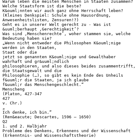
Warum leben die meisten Menschen in Staaten zusammen?
Welche Staatsform ist die beste?
K&ouml;nnten wir auch ganz ohne Herrschaft leben?
(Kleines Denkspiel: Schule ohne Hausordnung,
Anwesenheitslisten, Zensuren!?)
Geht es in unserer Welt gerecht zu - Was ist
&uuml;berhaupt ‚Gerechtigkeit’?
Was sind ‚Menschenrechte’, woher stammen sie, welche
Bedeutung haben sie?
„Wenn nicht entweder die Philosophen K&ouml;nige
werden in den Staaten,
Staat oder die
jetzt so genannten K&ouml;nige und Gewalthaber
wahrhaft und gr&uuml;ndlich
philosophieren, und also dieses beides zusammentrifft,
die Staatsgewalt und die
Philosophie (…), so gibt es kein Ende des Unheils
f&uuml;r die Staaten, ja ich glaube
f&uuml;r das Menschengeschlecht.“
Menscheng
(Platon, 427-347
427
v. Chr.)
„
Ich denke, ich bin.“
(Ren&eacute; Descartes, 1596 – 1650)
Q2
1. und 2. Halbjahr
Probleme des Denkens, Erkennens und der Wissenschaft
(Erkenntnis- und Wissenschaftstheorie)