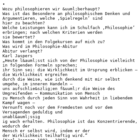
•
Wozu philosophieren wir &uuml;berhaupt?
Was ist das Besondere an philosophischem Denken und
Argumentieren, welche ‚Spielregeln’ sind
hier zu beachten?
Welche Leistungen kann ich im Schulfach ‚Philosophie’
erbringen; nach welchen Kriterien werden
sie bewertet?
Was kommt in den Folgekursen auf mich zu?
Was wird im Philosophie-Abitur
Abitur verlangt?
Karl Jaspers
„Heute l&auml;sst sich von der Philosophie vielleicht
in folgenden Formeln sprechen;
ihr Sinn sei: die Wirklichkeit im Ursprung erblicken –
die Wirklichkeit ergreifen
durch die Weise, wie ich denkend mit mir selbst
umgehe, im inneren Handeln –
uns aufschlie&szlig;en f&uuml;r die Weise des
Umgreifenden – Kommunikation von Mensch
zu Mensch durch jeden Sinn von Wahrheit in liebendem
Kampf wagen –
Vernunft noch vor dem Fremdesten und vor dem
Versagenden geduldig und
unabl&auml;ssig
ig wach erhalten. Philosophie ist das Konzentrierende,
wodurch der
Mensch er selbst wird, indem er der
der Wirklichkeit teilhaftig wird.“