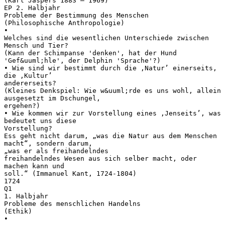
(Karl Jaspers 1883 – 1969)
EP 2. Halbjahr
Probleme der Bestimmung des Menschen
(Philosophische Anthropologie)
•
Welches sind die wesentlichen Unterschiede zwischen
Mensch und Tier?
(Kann der Schimpanse 'denken', hat der Hund
'Gef&uuml;hle', der Delphin 'Sprache'?)
• Wie sind wir bestimmt durch die ‚Natur’ einerseits,
die ‚Kultur’
andererseits?
(Kleines Denkspiel: Wie w&uuml;rde es uns wohl, allein
ausgesetzt im Dschungel,
ergehen?)
• Wie kommen wir zur Vorstellung eines ‚Jenseits’, was
bedeutet uns diese
Vorstellung?
Ess geht nicht darum, „was die Natur aus dem Menschen
macht“, sondern darum,
„was er als freihandelndes
freihandelndes Wesen aus sich selber macht, oder
machen kann und
soll.“ (Immanuel Kant, 1724-1804)
1724
Q1
1. Halbjahr
Probleme des menschlichen Handelns
(Ethik)
•