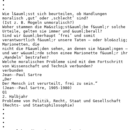
•
•
•
Wie l&auml;sst sich beurteilen, ob Handlungen
moralisch ‚gut’ oder ‚schlecht’ sind?
(Ist z. B. Mogeln unmoralisch?)
Woher stammen die Ma&szlig;st&auml;be f&uuml;r solche
Urteile, gelten sie immer und &uuml;berall?
Sind wir &uuml;berhaupt ’frei’ und somit
verantwortlich f&uuml;r unsere Taten – oder blo&szlig;
Marionetten, die
nicht die F&auml;den sehen, an denen sie h&auml;ngen –
und wer w&uuml;rde schon einee Marionette f&uuml;r ihr
‚Handeln’ bestrafen?
Welche moralischen Probleme sind mit dem Fortschritt
von Wissenschaft und Technik verbunden?
verbunden
Jean--Paul Sartre
„Der
Der Mensch ist verurteilt, frei zu sein.“
(Jean--Paul Sartre, 1905-1980)
Q1
2. Halbjahr
Probleme von Politik, Recht, Staat und Gesellschaft
(Rechts- und Staatsphilosophie)
•
•
•
•
•