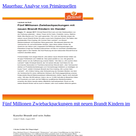
Mauerbau: Analyse von Primärquellen
Fünf Millionen Zwiebackpackungen mit neuen Brandt Kindern im