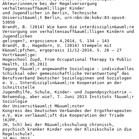
Akteur/innen/e bei der Regelversorgung
verhaltensauff&auml;lliger Kinder
und Jugendlicher in Berlin, Technische
Universit&auml;t Berlin, urn:nbn:de:kobv:83-opus4-
53050
Brandt, B. (2014) Wie kann die interdisziplin&auml;re
Versorgung von verhaltensauff&auml;lligen Kindern und
Jugendlichen
gelingen?, ergoscience 4,2014, S. 134 – 143
Brandt, B., Hagedorn, U. (2014) Stempeln mit
K&ouml;pfchen, ergopraxis 11/12-2014, S. 26 – 27
Vortr&auml;ge:
Hogeschool Zuyd, From Occupational Therapy to Public
Health, 13.05.2011
Tagung f&uuml;r angewandte Soziologie - individuelles
Schicksal oder gemeinschaftliche Verantwortung“ des
Berufsverband Deutscher Soziologinnen und Soziologen
e. V., Interdisziplin&auml;re Kooperation an der
Schnittstelle
Jugendhilfe, Schule, Kinder- und Jugendpsychiatrie –
Notwendig, aber wie?, 7. Juni 2013 Instituts f&uuml;r
Soziologie
der Universit&auml;t M&uuml;nster
Kongress des Deutschen Verbandes der Ergotherapeuten
e.V, Wie verl&auml;uft die Kooperation der Triade
(KJPP,
JH, Sch) bei der R&uuml;ckschulung chronisch,
psychisch kranker Kinder von der Klinikschule in die
Regelschule?,
24.Mai 2013