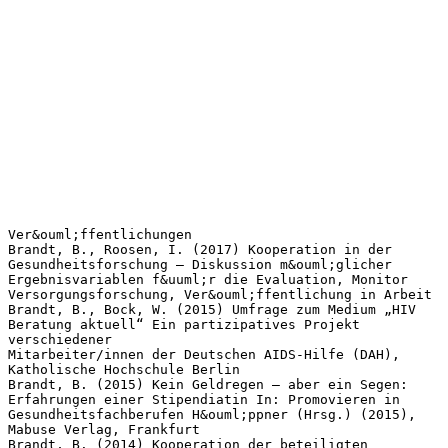
Ver&ouml;ffentlichungen
Brandt, B., Roosen, I. (2017) Kooperation in der
Gesundheitsforschung – Diskussion m&ouml;glicher
Ergebnisvariablen f&uuml;r die Evaluation, Monitor
Versorgungsforschung, Ver&ouml;ffentlichung in Arbeit
Brandt, B., Bock, W. (2015) Umfrage zum Medium „HIV
Beratung aktuell“ Ein partizipatives Projekt
verschiedener
Mitarbeiter/innen der Deutschen AIDS-Hilfe (DAH),
Katholische Hochschule Berlin
Brandt, B. (2015) Kein Geldregen – aber ein Segen:
Erfahrungen einer Stipendiatin In: Promovieren in
Gesundheitsfachberufen H&ouml;ppner (Hrsg.) (2015),
Mabuse Verlag, Frankfurt
Brandt, B. (2014) Kooperation der beteiligten