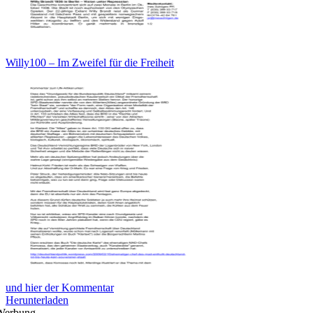
Willy100 – Im Zweifel für die Freiheit
und hier der Kommentar
Herunterladen
Werbung