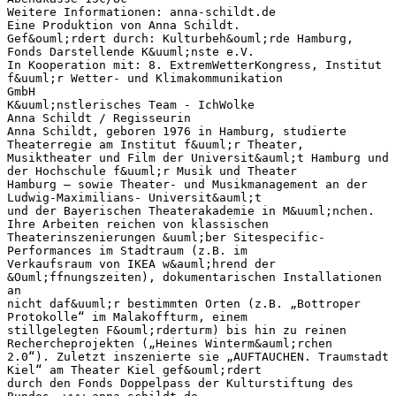
Weitere Informationen: anna-schildt.de
Eine Produktion von Anna Schildt.
Gef&ouml;rdert durch: Kulturbeh&ouml;rde Hamburg,
Fonds Darstellende K&uuml;nste e.V.
In Kooperation mit: 8. ExtremWetterKongress, Institut
f&uuml;r Wetter- und Klimakommunikation
GmbH
K&uuml;nstlerisches Team - IchWolke
Anna Schildt / Regisseurin
Anna Schildt, geboren 1976 in Hamburg, studierte
Theaterregie am Institut f&uuml;r Theater,
Musiktheater und Film der Universit&auml;t Hamburg und
der Hochschule f&uuml;r Musik und Theater
Hamburg – sowie Theater- und Musikmanagement an der
Ludwig-Maximilians- Universit&auml;t
und der Bayerischen Theaterakademie in M&uuml;nchen.
Ihre Arbeiten reichen von klassischen
Theaterinszenierungen &uuml;ber Sitespecific-
Performances im Stadtraum (z.B. im
Verkaufsraum von IKEA w&auml;hrend der
&Ouml;ffnungszeiten), dokumentarischen Installationen
an
nicht daf&uuml;r bestimmten Orten (z.B. „Bottroper
Protokolle“ im Malakoffturm, einem
stillgelegten F&ouml;rderturm) bis hin zu reinen
Rechercheprojekten („Heines Winterm&auml;rchen
2.0“). Zuletzt inszenierte sie „AUFTAUCHEN. Traumstadt
Kiel“ am Theater Kiel gef&ouml;rdert
durch den Fonds Doppelpass der Kulturstiftung des