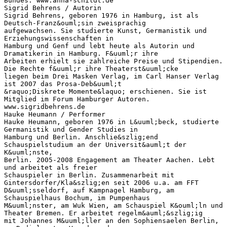
Bundes. www.anna-schildt.de
Sigrid Behrens / Autorin
Sigrid Behrens, geboren 1976 in Hamburg, ist als
Deutsch-Franz&ouml;sin zweisprachig
aufgewachsen. Sie studierte Kunst, Germanistik und
Erziehungswissenschaften in
Hamburg und Genf und lebt heute als Autorin und
Dramatikerin in Hamburg. F&uuml;r ihre
Arbeiten erhielt sie zahlreiche Preise und Stipendien.
Die Rechte f&uuml;r ihre Theaterst&uuml;cke
liegen beim Drei Masken Verlag, im Carl Hanser Verlag
ist 2007 das Prosa-Deb&uuml;t
&raquo;Diskrete Momente&laquo; erschienen. Sie ist
Mitglied im Forum Hamburger Autoren.
www.sigridbehrens.de
Hauke Heumann / Performer
Hauke Heumann, geboren 1976 in L&uuml;beck, studierte
Germanistik und Gender Studies in
Hamburg und Berlin. Anschlie&szlig;end
Schauspielstudium an der Universit&auml;t der
K&uuml;nste,
Berlin. 2005-2008 Engagement am Theater Aachen. Lebt
und arbeitet als freier
Schauspieler in Berlin. Zusammenarbeit mit
Gintersdorfer/Kla&szlig;en seit 2006 u.a. am FFT
D&uuml;sseldorf, auf Kampnagel Hamburg, am
Schauspielhaus Bochum, im Pumpenhaus
M&uuml;nster, am Wuk Wien, am Schauspiel K&ouml;ln und
Theater Bremen. Er arbeitet regelm&auml;&szlig;ig
mit Johannes M&uuml;ller an den Sophiensaelen Berlin,