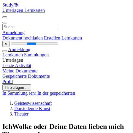
Study
lib
Unterlagen
Lernkarten
Anmeldung
Dokument hochladen
Erstellen Lernkarten
×
Anmeldung
Lernkarten
Sammlungen
Unterlagen
Letzte Aktivität
Meine Dokumente
Gespeicherte Dokumente
Profil
Hinzufügen ...
In Sammlung (en)
In der gespeicherten
Geisteswissenschaft
Darstellende Kunst
Theater
IchWolke oder Deine Daten lieben mich