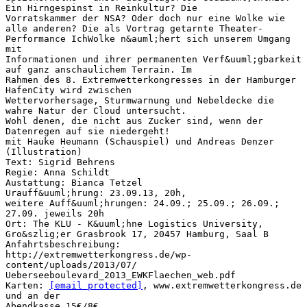
Ein Hirngespinst in Reinkultur? Die
Vorratskammer der NSA? Oder doch nur eine Wolke wie
alle anderen? Die als Vortrag getarnte Theater-
Performance IchWolke n&auml;hert sich unserem Umgang
mit
Informationen und ihrer permanenten Verf&uuml;gbarkeit
auf ganz anschaulichem Terrain. Im
Rahmen des 8. Extremwetterkongresses in der Hamburger
HafenCity wird zwischen
Wettervorhersage, Sturmwarnung und Nebeldecke die
wahre Natur der Cloud untersucht.
Wohl denen, die nicht aus Zucker sind, wenn der
Datenregen auf sie niedergeht!
mit Hauke Heumann (Schauspiel) und Andreas Denzer
(Illustration)
Text: Sigrid Behrens
Regie: Anna Schildt
Austattung: Bianca Tetzel
Urauff&uuml;hrung: 23.09.13, 20h,
weitere Auff&uuml;hrungen: 24.09.; 25.09.; 26.09.;
27.09. jeweils 20h
Ort: The KLU - K&uuml;hne Logistics University,
Gro&szlig;er Grasbrook 17, 20457 Hamburg, Saal B
Anfahrtsbeschreibung:
http://extremwetterkongress.de/wp-
content/uploads/2013/07/
Ueberseeboulevard_2013_EWKFlaechen_web.pdf
Karten:
[email protected]
, www.extremwetterkongress.de
und an der
Abendkasse 15€/8€