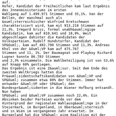
auf.
Hofer, Kandidat der Freiheitlichen kam laut Ergebnis
des Innenministeriums im ersten
Wahlgang auf 1.499.971 Stimmen und 35,1%. Van der
Bellen, der manchmal auch als
&ouml;sterreichischer Winfried Kretschmann
charakterisiert wird, kam mit 913.218 Stimmen auf
21,3%. Irmgard Griss, formal unabh&auml;ngige
Kandidatin, kam auf 810.641 und 18,9%. Weit
abgeschlagen dahinter die Kandidaten der
Volksparteien. Rudolf Hundstorfer, Kandidat der
SP&Ouml;, kam auf 482.790 Stimmen und 11,3%. Andreas
Khol von der &Ouml;VP kam auf 475.767
Stimmen und 11, 1%. Der Baumagnat und Playboy Richard
Lugner konnte 86.783 Stimmen
und 2,3% einsammeln. Die Wahlbeteiligung ist von 53,6%
auf knapp 60% gestiegen.
Das Ergebnis ist eine Z&auml;sur. Seit dem Ende des
zweiten Weltkriegs hatten die
Pr&auml;sidentschaftskandidaten von &Ouml;VP und
SP&Ouml; zusammen etwa 80% der Stimmen. Immer hat
entweder &Ouml;VP oder SP&Ouml; den
Bundespr&auml;sidenten in die Wiener Hofburg entsandt.
Nun haben
SP&Ouml; und &Ouml;VP zusammen noch 22,4%. Ein
Absinken beider Parteien wurde vor dem
Hintergrund der regionalen Wahlausg&auml;nge in der
Steiermark, im Burgenland, in Ober&ouml;sterreich
und in Wien im vergangenen Jahr erwartet. Im
Burgenland hat die SP&Ouml; eine Koalition mit der