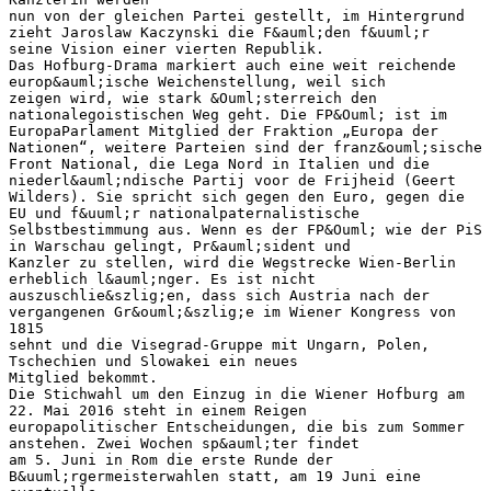
nun von der gleichen Partei gestellt, im Hintergrund
zieht Jaroslaw Kaczynski die F&auml;den f&uuml;r
seine Vision einer vierten Republik.
Das Hofburg-Drama markiert auch eine weit reichende
europ&auml;ische Weichenstellung, weil sich
zeigen wird, wie stark &Ouml;sterreich den
nationalegoistischen Weg geht. Die FP&Ouml; ist im
EuropaParlament Mitglied der Fraktion „Europa der
Nationen“, weitere Parteien sind der franz&ouml;sische
Front National, die Lega Nord in Italien und die
niederl&auml;ndische Partij voor de Frijheid (Geert
Wilders). Sie spricht sich gegen den Euro, gegen die
EU und f&uuml;r nationalpaternalistische
Selbstbestimmung aus. Wenn es der FP&Ouml; wie der PiS
in Warschau gelingt, Pr&auml;sident und
Kanzler zu stellen, wird die Wegstrecke Wien-Berlin
erheblich l&auml;nger. Es ist nicht
auszuschlie&szlig;en, dass sich Austria nach der
vergangenen Gr&ouml;&szlig;e im Wiener Kongress von
1815
sehnt und die Visegrad-Gruppe mit Ungarn, Polen,
Tschechien und Slowakei ein neues
Mitglied bekommt.
Die Stichwahl um den Einzug in die Wiener Hofburg am
22. Mai 2016 steht in einem Reigen
europapolitischer Entscheidungen, die bis zum Sommer
anstehen. Zwei Wochen sp&auml;ter findet
am 5. Juni in Rom die erste Runde der
B&uuml;rgermeisterwahlen statt, am 19 Juni eine