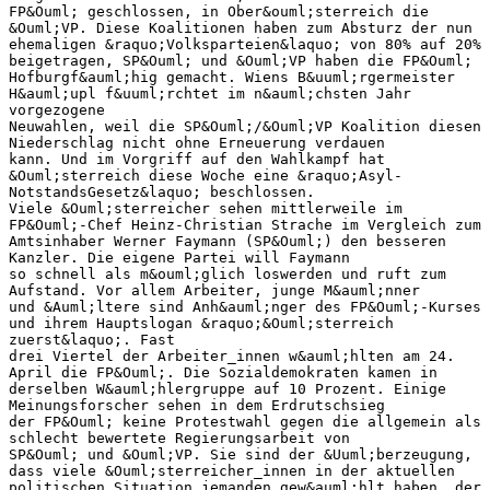
FP&Ouml; geschlossen, in Ober&ouml;sterreich die
&Ouml;VP. Diese Koalitionen haben zum Absturz der nun
ehemaligen &raquo;Volksparteien&laquo; von 80% auf 20%
beigetragen, SP&Ouml; und &Ouml;VP haben die FP&Ouml;
Hofburgf&auml;hig gemacht. Wiens B&uuml;rgermeister
H&auml;upl f&uuml;rchtet im n&auml;chsten Jahr
vorgezogene
Neuwahlen, weil die SP&Ouml;/&Ouml;VP Koalition diesen
Niederschlag nicht ohne Erneuerung verdauen
kann. Und im Vorgriff auf den Wahlkampf hat
&Ouml;sterreich diese Woche eine &raquo;Asyl-
NotstandsGesetz&laquo; beschlossen.
Viele &Ouml;sterreicher sehen mittlerweile im
FP&Ouml;-Chef Heinz-Christian Strache im Vergleich zum
Amtsinhaber Werner Faymann (SP&Ouml;) den besseren
Kanzler. Die eigene Partei will Faymann
so schnell als m&ouml;glich loswerden und ruft zum
Aufstand. Vor allem Arbeiter, junge M&auml;nner
und &Auml;ltere sind Anh&auml;nger des FP&Ouml;-Kurses
und ihrem Hauptslogan &raquo;&Ouml;sterreich
zuerst&laquo;. Fast
drei Viertel der Arbeiter_innen w&auml;hlten am 24.
April die FP&Ouml;. Die Sozialdemokraten kamen in
derselben W&auml;hlergruppe auf 10 Prozent. Einige
Meinungsforscher sehen in dem Erdrutschsieg
der FP&Ouml; keine Protestwahl gegen die allgemein als
schlecht bewertete Regierungsarbeit von
SP&Ouml; und &Ouml;VP. Sie sind der &Uuml;berzeugung,
dass viele &Ouml;sterreicher_innen in der aktuellen
politischen Situation jemanden gew&auml;hlt haben, der