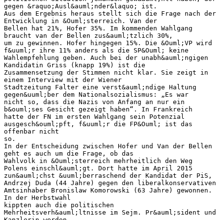
gegen &raquo;Ausl&auml;nder&laquo; ist.
Aus dem Ergebnis heraus stellt sich die Frage nach der
Entwicklung in &Ouml;sterreich. Van der
Bellen hat 21%, Hofer 35%. Im kommenden Wahlgang
braucht van der Bellen zus&auml;tzlich 30%,
um zu gewinnen. Hofer hingegen 15%. Die &Ouml;VP wird
f&uuml;r ihre 11% anders als die SP&Ouml; keine
Wahlempfehlung geben. Auch bei der unabh&auml;ngigen
Kandidatin Griss (knapp 19%) ist die
Zusammensetzung der Stimmen nicht klar. Sie zeigt in
einem Interview mit der Wiener
Stadtzeitung Falter eine verst&auml;ndige Haltung
gegen&uuml;ber dem Nationalsozialismus: „Es war
nicht so, dass die Nazis von Anfang an nur ein
b&ouml;ses Gesicht gezeigt haben“. In Frankreich
hatte der FN im ersten Wahlgang sein Potenzial
ausgesch&ouml;pft, f&uuml;r die FP&Ouml; ist das
offenbar nicht
so.
In der Entscheidung zwischen Hofer und Van der Bellen
geht es auch um die Frage, ob das
Wahlvolk in &Ouml;sterreich mehrheitlich den Weg
Polens einschl&auml;gt. Dort hatte im April 2015
zun&auml;chst &uuml;berraschend der Kandidat der PiS,
Andrzej Duda (44 Jahre) gegen den liberalkonservativen
Amtsinhaber Bronislaw Komorowski (63 Jahre) gewonnen.
In der Herbstwahl
kippten auch die politischen
Mehrheitsverh&auml;ltnisse im Sejm. Pr&auml;sident und
Kanzlerin werden