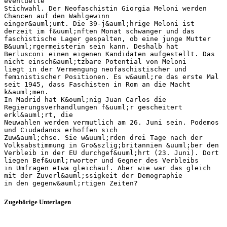
eventuelle
Stichwahl. Der Neofaschistin Giorgia Meloni werden
Chancen auf den Wahlgewinn
einger&auml;umt. Die 39-j&auml;hrige Meloni ist
derzeit im f&uuml;nften Monat schwanger und das
faschistische Lager gespalten, ob eine junge Mutter
B&uuml;rgermeisterin sein kann. Deshalb hat
Berlusconi einen eigenen Kandidaten aufgestellt. Das
nicht einsch&auml;tzbare Potential von Meloni
liegt in der Vermengung neofaschistischer und
feministischer Positionen. Es w&auml;re das erste Mal
seit 1945, dass Faschisten in Rom an die Macht
k&auml;men.
In Madrid hat K&ouml;nig Juan Carlos die
Regierungsverhandlungen f&uuml;r gescheitert
erkl&auml;rt, die
Neuwahlen werden vermutlich am 26. Juni sein. Podemos
und Ciudadanos erhoffen sich
Zuw&auml;chse. Sie w&uuml;rden drei Tage nach der
Volksabstimmung in Gro&szlig;britannien &uuml;ber den
Verbleib in der EU durchgef&uuml;hrt (23. Juni). Dort
liegen Bef&uuml;rworter und Gegner des Verbleibs
in Umfragen etwa gleichauf. Aber wie war das gleich
mit der Zuverl&auml;ssigkeit der Demographie
Zugehörige Unterlagen