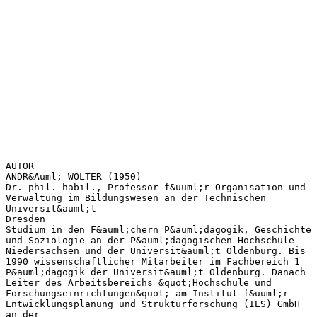
AUTOR
ANDR&Auml; WOLTER (1950)
Dr. phil. habil., Professor f&uuml;r Organisation und
Verwaltung im Bildungswesen an der Technischen
Universit&auml;t
Dresden
Studium in den F&auml;chern P&auml;dagogik, Geschichte
und Soziologie an der P&auml;dagogischen Hochschule
Niedersachsen und der Universit&auml;t Oldenburg. Bis
1990 wissenschaftlicher Mitarbeiter im Fachbereich 1
P&auml;dagogik der Universit&auml;t Oldenburg. Danach
Leiter des Arbeitsbereichs &quot;Hochschule und
Forschungseinrichtungen&quot; am Institut f&uuml;r
Entwicklungsplanung und Strukturforschung (IES) GmbH
an der