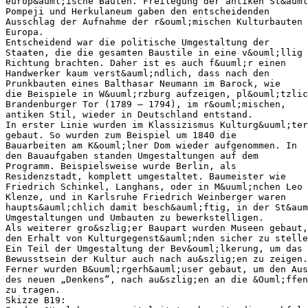
europ&auml;ische Bauten. Freilegung der antiken St&auml
Pompeji und Herkulaneum gaben den entscheidenden
Ausschlag der Aufnahme der r&ouml;mischen Kulturbauten 
Europa.
Entscheidend war die politische Umgestaltung der
Staaten, die die gesamten Baustile in eine v&ouml;llig 
Richtung brachten. Daher ist es auch f&uuml;r einen
Handwerker kaum verst&auml;ndlich, dass nach den
Prunkbauten eines Balthasar Neumann im Barock, wie
die Beispiele in W&uuml;rzburg aufzeigen, pl&ouml;tzlic
Brandenburger Tor (1789 – 1794), im r&ouml;mischen,
antiken Stil, wieder in Deutschland entstand.
In erster Linie wurden im Klassizismus Kulturg&uuml;ter
gebaut. So wurden zum Beispiel um 1840 die
Bauarbeiten am K&ouml;lner Dom wieder aufgenommen. In
den Bauaufgaben standen Umgestaltungen auf dem
Programm. Beispielsweise wurde Berlin, als
Residenzstadt, komplett umgestaltet. Baumeister wie
Friedrich Schinkel, Langhans, oder in M&uuml;nchen Leo 
Klenze, und in Karlsruhe Friedrich Weinberger waren
haupts&auml;chlich damit besch&auml;ftig, in der St&aum
Umgestaltungen und Umbauten zu bewerkstelligen.
Als weiterer gro&szlig;er Baupart wurden Museen gebaut,
den Erhalt von Kulturgegenst&auml;nden sicher zu stelle
Ein Teil der Umgestaltung der Bev&ouml;lkerung, um das
Bewusstsein der Kultur auch nach au&szlig;en zu zeigen.
Ferner wurden B&uuml;rgerh&auml;user gebaut, um den Aus
des neuen „Denkens“, nach au&szlig;en an die &Ouml;ffen
zu tragen.
Skizze B19: