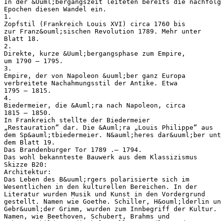
In der &Uuml;bergangszeit leiteten bereits die nachfolg
Epochen diesen Wandel ein.
1.
Zopfstil (Frankreich Louis XVI) circa 1760 bis
zur Franz&ouml;sischen Revolution 1789. Mehr unter
Blatt 18.
2.
Direkte, kurze &Uuml;bergangsphase zum Empire,
um 1790 – 1795.
3.
Empire, der von Napoleon &uuml;ber ganz Europa
verbreitete Nachahmungsstil der Antike. Etwa
1795 – 1815.
4.
Biedermeier, die &Auml;ra nach Napoleon, circa
1815 – 1850.
In Frankreich stellte der Biedermeier
„Restauration“ dar. Die &Auml;ra „Louis Philippe“ aus
dem Sp&auml;tbiedermeier. N&auml;heres dar&uuml;ber unt
dem Blatt 19.
Das Brandenburger Tor 1789 .– 1794.
Das wohl bekannteste Bauwerk aus dem Klassizismus
Skizze B20:
Architektur:
Das Leben des B&uuml;rgers polarisierte sich im
Wesentlichen in den kulturellen Bereichen. In der
Literatur wurden Musik und Kunst in den Vordergrund
gestellt. Namen wie Goethe. Schiller, H&ouml;lderlin un
Gebr&uuml;der Grimm, wurden zum Innbegriff der Kultur.
Namen, wie Beethoven, Schubert, Brahms und