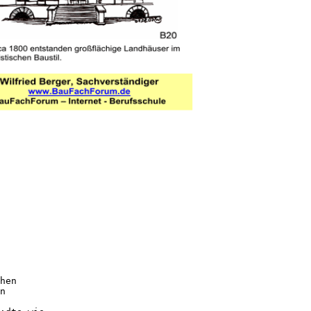
hen
n