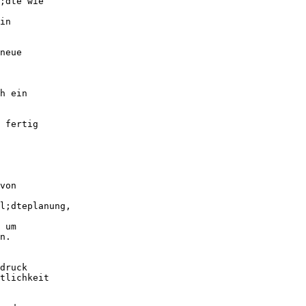
;dte wie
in
neue
h ein
 fertig
von
l;dteplanung,
 um
n.
druck
tlichkeit