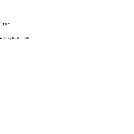
ltur
auml;user im