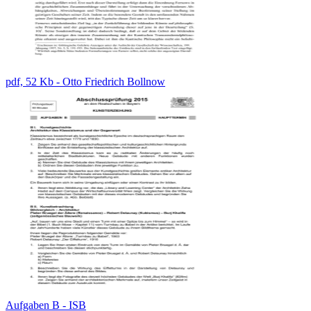
pdf, 52 Kb - Otto Friedrich Bollnow
Aufgaben B - ISB