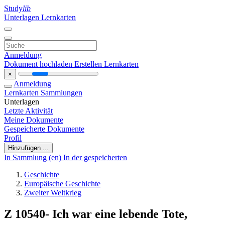
Study
lib
Unterlagen
Lernkarten
Anmeldung
Dokument hochladen
Erstellen Lernkarten
×
Anmeldung
Lernkarten
Sammlungen
Unterlagen
Letzte Aktivität
Meine Dokumente
Gespeicherte Dokumente
Profil
Hinzufügen ...
In Sammlung (en)
In der gespeicherten
Geschichte
Europäische Geschichte
Zweiter Weltkrieg
Z 10540- Ich war eine lebende Tote,