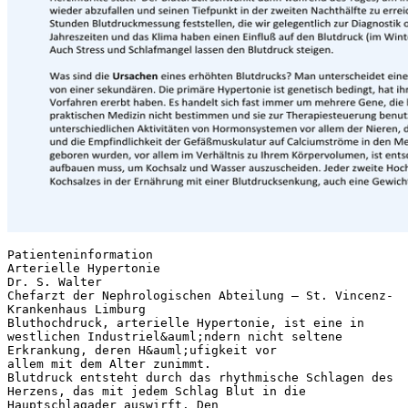
Patienteninformation Arterielle Hypertonie Dr. S. Walter Chefarzt der Nephrologischen Abteilung – St. Vincenz-Krankenhaus Limburg Bluthochdruck, arterielle Hypertonie, ist eine in westlichen Industriel&auml;ndern nicht seltene Erkrankung, deren H&auml;ufigkeit vor allem mit dem Alter zunimmt. Blutdruck entsteht durch das rhythmische Schlagen des Herzens, das mit jedem Schlag Blut in die Hauptschlagader auswirft. Den h&ouml;chsten Druck, den man dabei in den Arterien messen kann, nennt man systolischen Blutdruck (Systole = Auswurfphase der linken Herzkammer). Durch das ausgeworfene Blut wird die Hauptschlagader(Aorta) gedehnt, frisches Blut gelangt in die Organe; die Hauptschlagader gibt dann durch Zusammenziehen in der darauffolgenden F&uuml;llungsphase des Herzens (Diastole) weiterhin Blut an die Organe ab. Am Ende der F&uuml;llungsphase des Herzens herrscht noch ein Restdruck in den Schlagadern, diastolischer Druck genannt. Beim der arteriellen Hypertonie ist einer der beiden oder sind beide Dr&uuml;cke &uuml;ber die normalen Werte hinaus erh&ouml;ht. Das kann im K&ouml;rper zu Sch&auml;den f&uuml;hren: ein erh&ouml;hter oberer Wert kann zu Hirnblutungen, koronarer Herzkrankheit mit Herzinfarkten und zur arteriellen Verschlusskrankheit (Arteriosklerose), vor allem in den Beinen, f&uuml;hren. Es kann auch zum Pumpversagen der linken Herzkammer, deren Wand sich durch den hohen Blutdruck verdickt, kommen. Das Herz kann sich in der Folge auch vergr&ouml;&szlig;ern und die Pumpleistung nachlassen (Herzinsuffizienz). Erh&ouml;hter diastolischer Druck ist vor allem ein Risikofaktor f&uuml;r eine Erweiterung der Hauptschlagader (Aneurysma); erh&ouml;hter Blutdruck steigert auch das Risiko f&uuml;r einen Schlaganfall durch Durchblutungsst&ouml;rungen und f&uuml;r Augensch&auml;den deutlich. Auch die Nieren k&ouml;nnen durch erh&ouml;hten Blutdruck bis zum v&ouml;lligen Nierenversagen mit Dialysepflichtigkeit gesch&auml;digt werden. Welche Blutdruckwerte sind nun normal? Das ist nicht einfach zu beantworten. Fest steht, dass es unter k&ouml;rperlicher Belastung durchaus beim Gesunden zu systolischen Dr&uuml;cken bis zu 180 mmHg (mm Quecksilbers&auml;ule) kommen kann, wof&uuml;r der K&ouml;rper auch ausgelegt ist. Diese erh&ouml;hten Dr&uuml;cke sollten sich aber nach einer k&ouml;rperlichen Belastung innerhalb von etwa 5 Minuten wieder normalisieren. Der „normale“ Blutdruck ist sicher altersabh&auml;ngig, Kinder haben einen deutlich niedrigeren Blutdruck als Erwachsene. F&uuml;r gesunde Erwachsene betrachtet man einen Blutdruck in Ruhe bis zu 140/90 mmHg (also 140 mm Hg systolisch und 90 mmHg diastolisch) als normal. Allerdings scheint es auch hier bei niedrigeren Werten bei Gesunden, also unter 140/90 mmHg zu weniger Herzkreislaufkomplikationen zu kommen als bei h&ouml;heren. Bei sehr niedrigen spontanen Blutdruckwerten, also unter 90/60 mmHg, bei &auml;lteren Menschen wahrscheinlich schon ab h&ouml;heren Werten, erh&ouml;ht sich wieder das Herzkreislaufrisiko bei zu niedrigem Blutdruck, wohl durch eine Minderdurchblutung der Organe. Im Tagesverlauf sind die Blutdruckwerte morgens beim Aufstehen am h&ouml;chsten, da zahlreiche Umwelt- und Hormoneinfl&uuml;sse zu diesem Zeitpunkt auf den K&ouml;rper einwirken. In den fr&uuml;hen Morgenstunden finden auch die meisten Schlaganf&auml;lle und Herzinfarkte statt. Der Blutdruck schwankt dann w&auml;hrend des Tages, um in der in der Regel abends beginnenden Ruhephase wieder abzufallen und seinen Tiefpunkt in der zweiten Nachth&auml;lfte zu erreichen. Dies kann man in der Regel nur durch eine 24 Stunden Blutdruckmessung feststellen, die wir gelegentlich zur Diagnostik oder Therapiekontrolle durchf&uuml;hren. Auch die Jahreszeiten und das Klima haben einen Einflu&szlig; auf den Blutdruck (im Winter in der Regel h&ouml;herer Blutdruck als im Sommer). Auch Stress und Schlafmangel lassen den Blutdruck steigen. Was sind die Ursachen eines erh&ouml;hten Blutdrucks? Man unterscheidet eine prim&auml;re (fr&uuml;her „essentiell“ genannte) Hypertonie von einer sekund&auml;ren. Die prim&auml;re Hypertonie ist genetisch bedingt, hat ihre Ursache also in Erbanlagen, die Sie von Ihren Vorfahren ererbt haben. Es handelt sich fast immer um mehrere Gene, die betroffen sind; noch kann man diese in der praktischen Medizin nicht bestimmen und sie zur Therapiesteuerung benutzen. Einige Ursachen sind zum Beispiel die unterschiedlichen Aktivit&auml;ten von Hormonsystemen vor allem der Nieren, die die Ausscheidung von Salz und Wasser steuern und die Empfindlichkeit der Gef&auml;&szlig;muskulatur auf Calciumstr&ouml;me in den Membranen. Auch die Nierenmasse, mit der Sie geboren wurden, vor allem im Verh&auml;ltnis zu Ihrem K&ouml;rpervolumen, ist entscheidend daf&uuml;r, welchen Blutdruck der K&ouml;rper aufbauen muss, um Kochsalz und Wasser auszuscheiden. Jeder zweite Hochdruckkranke reagiert auf einen Entzug des Kochsalzes in der Ern&auml;hrung mit einer Blutdrucksenkung, auch eine Gewichtsabnahme hat einen &auml;hnlichen Effekt. Sinkt bei Bewegungsmangel und &Uuml;bergewicht die Empfindlichkeit des K&ouml;rpers f&uuml;r Insulin, versucht der K&ouml;rper durch eine Erh&ouml;hung der Insulinausscheidung den Blutzucker in die Zellen zu verteilen und den Blutzucker konstant zu halten. Diese mehr an Insulin hat den Nebeneffekt, das sympathische Nervensystem anzuregen, au&szlig;erdem wird auch Salz und Wasser im K&ouml;rper zur&uuml;ckgehalten. Dies f&uuml;hrt oft schon bevor der Blutzucker erh&ouml;ht gemessen wird zu einem Bluthochdruck als Vorboten. Sekund&auml;re Hochdruckerkrankungen haben andere Ursachen. Anders als bei den prim&auml;ren ist der oben erw&auml;hnte TagNachtrhythmus bei den sekund&auml;ren Hochdruckformen meist nicht erhalten, was das Risiko f&uuml;r Folgesch&auml;den oft noch erh&ouml;ht. Ursachen f&uuml;r diese Hochdruckerkrankungen k&ouml;nnen alle Erkrankungen mit einer Einschr&auml;nkung der Nierenfunktion sein, au&szlig;erdem Erkrankungen mit einer Einengung der Nierengef&auml;&szlig;e, was zu Hormonproduktionen f&uuml;hren kann, die blutdrucksteigernd wirken. Auch die Nebennieren k&ouml;nnen infolge gut- seltener auch b&ouml;sartiger Tumoren die Hormone produzieren, den Blutdruck steigern. Das gleiche gilt auch f&uuml;r Funktionsst&ouml;rungen der Schilddr&uuml;se und der Nebenschilddr&uuml;se, seltener auch der Eierst&ouml;cke. Werden Hormone aufgrund anderer Erkrankungen (z.B. Cortison) oder zur Verh&uuml;tung (z.B. &Ouml;strogene) eingenommen, k&ouml;nnen diese ebenfalls blutdrucksteigernd wirken. Das gilt auch f&uuml;r viele Psychopharmaka. Die Aufgabe des Arztes besteht zun&auml;chst einmal darin, zusammen mit dem Patienten die wahrscheinliche Ursache des erh&ouml;hten Blutdrucks herauszufinden und wenn m&ouml;glich abzustellen. Dazu geh&ouml;ren neben einem Gespr&auml;ch und einer k&ouml;rperlichen Untersuchung Laboruntersuchungen und Ultraschall- ggf. auch R&ouml;ntgen- und andere weiterf&uuml;hrende Untersuchungen. F&uuml;r die Behandlung, die nichtmedikament&ouml;se und medikament&ouml;se Ma&szlig;nahmen beinhaltet, sollte gemeinsam ein Blutdruckzielwert individuell festgelegt werden. Welche Blutdruckwerte sollten denn nun bei einer Behandlung des Bluthochdrucks angestrebt werden? Auch das ist nicht einfach zu beantworten; die verschiedenen nationalen und internationalen Fachgesellschaften geben hierzu im Detail durchaus unterschiedliche Richtlinien vor. Der in Ruhe gemessene Zielblutdruck sollte f&uuml;r einen Patienten individuell festgelegt werden und sich vor allem auch nach vorhandenen Begleiterkrankungen an Herz, Gehirn, Augen, Nieren, peripheren Gef&auml;&szlig;en etc. richten. Auch Stoffwechselerkrankungen wie Diabetes spielen hier eine Rolle. Einen Blutdruck unter 125/75 mmHg zu senken, macht aber nur in Ausnahmef&auml;llen Sinn. M&ouml;glicherweise spielt bei medikament&ouml;ser starker Blutdrucksenkung doch auch ein Anstieg des Risikos f&uuml;r Herzkreislauferkrankungen durch Organdurchblutungsst&ouml;rungen eine gr&ouml;&szlig;ere Rolle als bei Menschen mit spontan niedrigem Blutdruck. Zu den nichtmedikament&ouml;sen Ma&szlig;nahmen (s.u.) der Hochdruckbehandlung geh&ouml;ren u.a. Gesichtsnormalisierung, kochsalzarme Kost, Ausdauersport, Reduktion des Alkoholkonsums. Da die genaue Ursache vor allem bei den genetisch bedingten Hochdruckformen in aller Regel nicht bekannt ist, kann die verordnete medikament&ouml;se Therapie nicht immer sofort den gew&uuml;nschten Erfolg haben; oft ist es sinnvoll, mehrere Medikamente gleichzeitig und auch zu verschiedenen Tageszeiten zu geben, um eine sichere und dauerhafte Blutdrucksenkung zu gew&auml;hrleisten. Als Substanzen kommen oft Hemmstoffe des Renin-Angiotensin-Aldosteron Systems (RAAS; h&auml;lt Salz und Wasser im K&ouml;rper zur&uuml;ck und f&uuml;hrt zur Gef&auml;&szlig;verengung) zum Einsatz (meist ACE Hemmer, Sartane, seltener der Reninhemmer Aliskiren und Aldosteronantagonisten wie Spironolacton). Daneben benutzt man Calciumantagonisten (z.B. Amlodipin u.a.), die den Calciumeinstrom in die Gef&auml;&szlig;muskulatur hemmen, die diese erschlaffen l&auml;sst und die Gef&auml;&szlig;e erweitert. Diuretika (z.B. HCT, Chlortalidon u.a.) sind harntreibende Substanzen, die Salz und Wasser aus dem K&ouml;rper entfernen, Beta- und Alphablocker sowie Moxonidin und Clonidin zum Beispiel beeinflussen das vegetative Nervensystem und so den Blutdruck. Daneben gibt es auch weitere Substanzen, die direkt die Gef&auml;&szlig;e erweitern und noch einiges mehr. Die richtige Mischung f&uuml;r Sie individuell auch anhand Ihrer Begleiterkrankungen zu w&auml;hlen, ist ebenfalls Aufgabe des Arztes. Regelm&auml;&szlig;ige Blutdruckeigenmessungen, die der Patient strukturiert notiert, sind genauso wertvoll f&uuml;r Diagnose und Behandlungs&uuml;berwachung wie 24 Stunden Blutdruckmessungen, die auch eine Aussage &uuml;ber den n&auml;chtlichen Blutdruck erlaubt. Bei unbehandelten prim&auml;ren Hochdruckerkrankungen kommt es meist nach