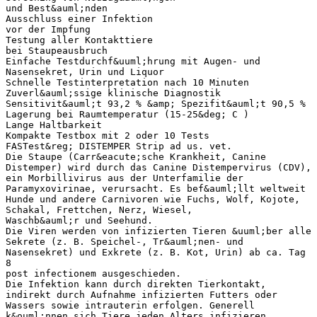
und Best&auml;nden
Ausschluss einer Infektion
vor der Impfung
Testung aller Kontakttiere
bei Staupeausbruch
Einfache Testdurchf&uuml;hrung mit Augen- und
Nasensekret, Urin und Liquor
Schnelle Testinterpretation nach 10 Minuten
Zuverl&auml;ssige klinische Diagnostik
Sensitivit&auml;t 93,2 % &amp; Spezifit&auml;t 90,5 %
Lagerung bei Raumtemperatur (15-25&deg; C )
Lange Haltbarkeit
Kompakte Testbox mit 2 oder 10 Tests
FASTest&reg; DISTEMPER Strip ad us. vet.
Die Staupe (Carr&eacute;sche Krankheit, Canine
Distemper) wird durch das Canine Distempervirus (CDV),
ein Morbillivirus aus der Unterfamilie der
Paramyxovirinae, verursacht. Es bef&auml;llt weltweit
Hunde und andere Carnivoren wie Fuchs, Wolf, Kojote,
Schakal, Frettchen, Nerz, Wiesel,
Waschb&auml;r und Seehund.
Die Viren werden von infizierten Tieren &uuml;ber alle
Sekrete (z. B. Speichel-, Tr&auml;nen- und
Nasensekret) und Exkrete (z. B. Kot, Urin) ab ca. Tag
8
post infectionem ausgeschieden.
Die Infektion kann durch direkten Tierkontakt,
indirekt durch Aufnahme infizierten Futters oder
Wassers sowie intrauterin erfolgen. Generell
k&ouml;nnen sich Tiere jeden Alters infizieren.