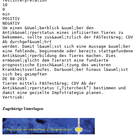
Testinterpretation
10
0
min
POSITIV
NEGATIV
Um einen &Uuml;berblick &uuml;ber den
Antik&ouml;rperstatus eines infizierten Tieres zu
bekommen, sollte zus&auml;tzlich der FASTest&reg; CDV
Ab durchgef&uuml;hrt
werden. Damit l&auml;sst sich eine Aussage &uuml;ber
eine fehlende, beginnende oder bereits stattgefundene
Antik&ouml;rperbildung des Tieres machen. Dies
erm&ouml;glicht dem Tierarzt eine fundierte
prognostische Einsch&auml;tzung des weiteren
Krankheitsverlaufes. Dar&uuml;ber hinaus l&auml;sst
sich bei geimpften
DE 08-2015
Tieren mittels FASTest&reg; CDV Ab der
Antik&ouml;rperstatus („Titercheck“) bestimmen und
damit eine gezielte Impfstrategie planen.
Zugehörige Unterlagen