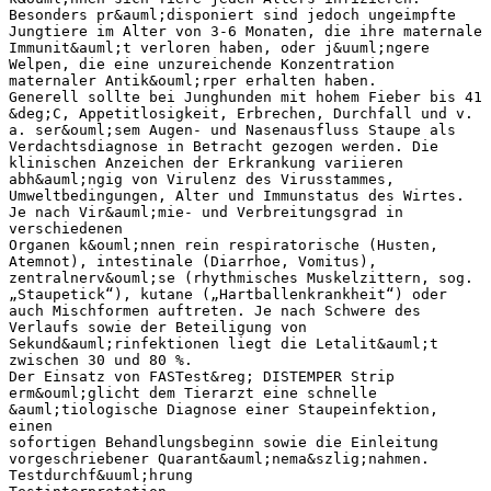
Besonders pr&auml;disponiert sind jedoch ungeimpfte
Jungtiere im Alter von 3-6 Monaten, die ihre maternale
Immunit&auml;t verloren haben, oder j&uuml;ngere
Welpen, die eine unzureichende Konzentration
maternaler Antik&ouml;rper erhalten haben.
Generell sollte bei Junghunden mit hohem Fieber bis 41
&deg;C, Appetitlosigkeit, Erbrechen, Durchfall und v.
a. ser&ouml;sem Augen- und Nasenausfluss Staupe als
Verdachtsdiagnose in Betracht gezogen werden. Die
klinischen Anzeichen der Erkrankung variieren
abh&auml;ngig von Virulenz des Virusstammes,
Umweltbedingungen, Alter und Immunstatus des Wirtes.
Je nach Vir&auml;mie- und Verbreitungsgrad in
verschiedenen
Organen k&ouml;nnen rein respiratorische (Husten,
Atemnot), intestinale (Diarrhoe, Vomitus),
zentralnerv&ouml;se (rhythmisches Muskelzittern, sog.
„Staupetick“), kutane („Hartballenkrankheit“) oder
auch Mischformen auftreten. Je nach Schwere des
Verlaufs sowie der Beteiligung von
Sekund&auml;rinfektionen liegt die Letalit&auml;t
zwischen 30 und 80 %.
Der Einsatz von FASTest&reg; DISTEMPER Strip
erm&ouml;glicht dem Tierarzt eine schnelle
&auml;tiologische Diagnose einer Staupeinfektion,
einen
sofortigen Behandlungsbeginn sowie die Einleitung
vorgeschriebener Quarant&auml;nema&szlig;nahmen.
Testdurchf&uuml;hrung