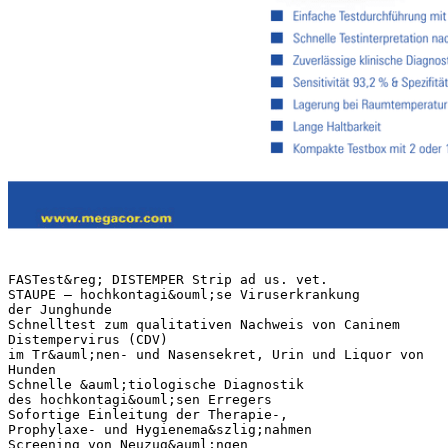
FASTest&reg; DISTEMPER Strip ad us. vet.
STAUPE – hochkontagi&ouml;se Viruserkrankung
der Junghunde
Schnelltest zum qualitativen Nachweis von Caninem
Distempervirus (CDV)
im Tr&auml;nen- und Nasensekret, Urin und Liquor von
Hunden
Schnelle &auml;tiologische Diagnostik
des hochkontagi&ouml;sen Erregers
Sofortige Einleitung der Therapie-,
Prophylaxe- und Hygienema&szlig;nahmen
Screening von Neuzug&auml;ngen