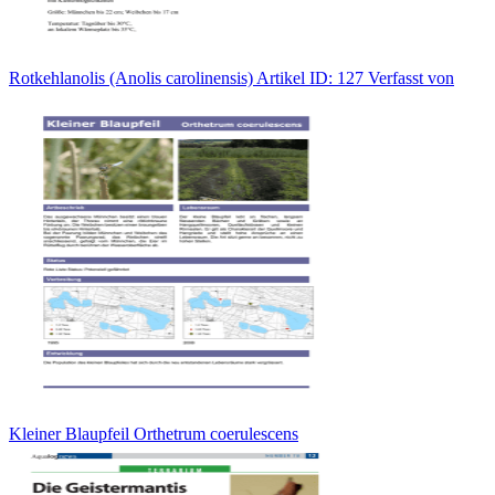
Rotkehlanolis (Anolis carolinensis) Artikel ID: 127 Verfasst von
Kleiner Blaupfeil Orthetrum coerulescens