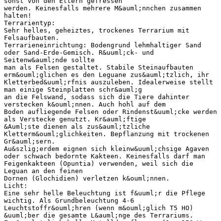
sonst von den Eltern gefressen
werden. Keinesfalls mehrere M&auml;nnchen zusammen
halten!
Terrarientyp:
Sehr helles, geheiztes, trockenes Terrarium mit
Felsaufbauten.
Terrarieneinrichtung: Bodengrund lehmhaltiger Sand
oder Sand-Erde-Gemisch. R&uuml;ck- und
Seitenw&auml;nde sollte
man als Felsen gestaltet. Stabile Steinaufbauten
erm&ouml;glichen es den Leguane zus&auml;tzlich, ihr
Kletterbed&uuml;rfnis auszuleben. Idealerweise stellt
man einige Steinplatten schr&auml;g
an die Felswand, sodass sich die Tiere dahinter
verstecken k&ouml;nnen. Auch hohl auf dem
Boden aufliegende Felsen oder Rindenst&uuml;cke werden
als Verstecke genutzt. Kr&auml;ftige
&Auml;ste dienen als zus&auml;tzliche
Kletterm&ouml;glichkeiten. Bepflanzung mit trockenen
Gr&auml;sern.
Au&szlig;erdem eignen sich kleinw&uuml;chsige Agaven
oder schwach bedornte Kakteen. Keinesfalls darf man
Feigenkakteen (Opuntia) verwenden, weil sich die
Leguan an den feinen
Dornen (Glochidien) verletzen k&ouml;nnen.
Licht:
Eine sehr helle Beleuchtung ist f&uuml;r die Pflege
wichtig. Als Grundbeleuchtung 4-6
Leuchtstoffr&ouml;hren (wenn m&ouml;glich T5 HO)
&uuml;ber die gesamte L&auml;nge des Terrariums.