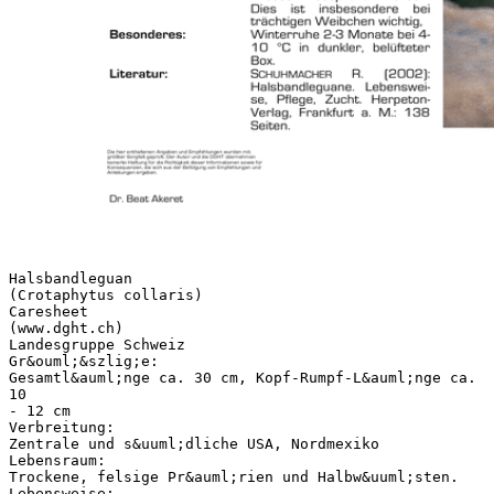
Halsbandleguan
(Crotaphytus collaris)
Caresheet
(www.dght.ch)
Landesgruppe Schweiz
Gr&ouml;&szlig;e:
Gesamtl&auml;nge ca. 30 cm, Kopf-Rumpf-L&auml;nge ca.
10
- 12 cm
Verbreitung:
Zentrale und s&uuml;dliche USA, Nordmexiko
Lebensraum:
Trockene, felsige Pr&auml;rien und Halbw&uuml;sten.
Lebensweise: