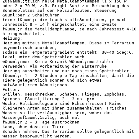
Zus&auml;tzlich helle Metalldampflampen (1 x 150 W
oder 2 x 70 W; z.B. Bright-Sun) zur Beleuchtung des
Sonnenplatzes auf den Felsaufbauten. Steuerung
&uuml;ber 2 Schaltuhren
(eine f&uuml;r die Leuchtstoffr&ouml;hren, je nach
Jahreszeit 8 - 14 h eingeschaltet, eine zweite
f&uuml;r die Metalldampflampe, je nach Jahreszeit 4-10
h eingeschaltet).
Heizung:
Heizung mittels Metalldampflampen. Diese im Terrarium
asymmetrisch anordnen,
sodass ein Temperaturgradient entsteht: 30-40 &deg;C,
lokal unter dem Spotstrahler auch
w&auml;rmer. Keine Keramik-W&auml;rmestrahler
verwenden! Als Vorbereitung der Winterruhe
Heizung ausschalten und nur noch einen Spotstrahler
f&uuml;r 1 - 2 Stunden pro Tag einschalten, damit die
Tiere gelegentlich sonnen und sich etwas
aufw&auml;rmen k&ouml;nnen.
Futter:
Grillen, Heuschrecken, Schaben, Fliegen, Zophobas,
Spinnen. F&uuml;tterung 2 - 3 mal pro
Woche. Halsbandleguane sind Echsenfresser! Keine
kleineren Arten mit ihnen zusammenhalten. Frisches
Wasser sollte verf&uuml;gbar sein, wobei das
Wassergef&auml;&szlig; auch mal
f&uuml;r 2 - 3 Tage austrocknen
kann, ohne dass die Tiere
Schaden nehmen. Das Terrarium sollte gelegentlich mit
Wasser bespr&uuml;ht werden.