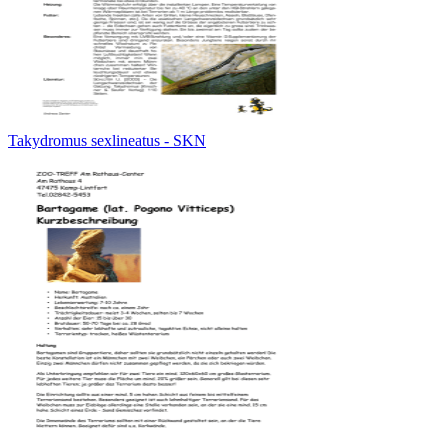
Takydromus sexlineatus - SKN