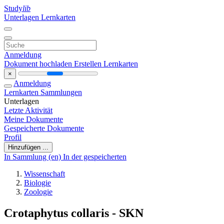
Study
lib
Unterlagen
Lernkarten
Anmeldung
Dokument hochladen
Erstellen Lernkarten
×
Anmeldung
Lernkarten
Sammlungen
Unterlagen
Letzte Aktivität
Meine Dokumente
Gespeicherte Dokumente
Profil
Hinzufügen ...
In Sammlung (en)
In der gespeicherten
Wissenschaft
Biologie
Zoologie
Crotaphytus collaris - SKN