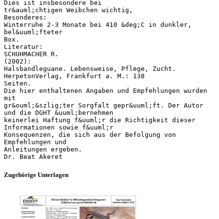
Dies ist insbesondere bei
tr&auml;chtigen Weibchen wichtig,
Besonderes:
Winterruhe 2-3 Monate bei 410 &deg;C in dunkler,
bel&uuml;fteter
Box.
Literatur:
SCHUHMACHER R.
(2002):
Halsbandleguane. Lebensweise, Pflege, Zucht.
HerpetonVerlag, Frankfurt a. M.: 138
Seiten.
Die hier enthaltenen Angaben und Empfehlungen wurden
mit
gr&ouml;&szlig;ter Sorgfalt gepr&uuml;ft. Der Autor
und die DGHT &uuml;bernehmen
keinerlei Haftung f&uuml;r die Richtigkeit dieser
Informationen sowie f&uuml;r
Konsequenzen, die sich aus der Befolgung von
Empfehlungen und
Anleitungen ergeben.
Zugehörige Unterlagen