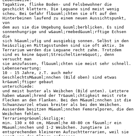
Tagaktive, flinke Boden- und Felsbewohner die
geschickt klettern. Die Leguane sind meist wenig
scheu. Bei Gefahr fl&uuml;chten sie oft auf den
Hinterbeinen laufend zu einem neuen Aussichtspunkt,
von
dem aus sie die Umgebung &uuml;berblicken. Es sind
sonnenhungrige und w&auml;rmebed&uuml;rftige Echsen
die
sich h&auml;ufig und ausgiebig sonnen. Selbst in den
hei&szlig;en Mittagsstunden sind sie oft aktiv. Im
Terrarium werden die Leguane recht zahm. Trotzdem
sind es keine &quot;Streicheltiere&quot;, denn
versucht man
sie anzufassen, fl&uuml;chten sie meist sehr schnell.
Lebenserwartung:
10 - 15 Jahre, z.T. auch mehr
GeschlechtsM&auml;nnchen (Bild oben) sind etwas
kr&auml;ftiger gebaut
unterschiede:
und meist bunter als Weibchen (Bild unten). Letztere
haben w&auml;hrend der Tr&auml;chtigkeit meist rote
Flecken an den Flanken. Bei den M&auml;nnchen ist die
Schwanzwurzel etwas breiter als bei den Weibchen.
Ausserdem besitzen M&auml;nnchen Femoralporen, die den
Weibchen fehlen.
Terrariengr&ouml;&szlig;e:
min. 130 x 60 cm, H&ouml;he 40-80 cm f&uuml;r ein
M&auml;nnchen und 1-2 Weibchen. Jungtiere in
entsprechenden kleineren Aufzuchtterrarien, weil sie